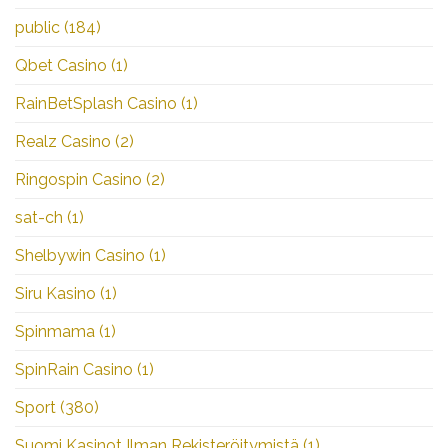
public
(184)
Qbet Casino
(1)
RainBetSplash Casino
(1)
Realz Casino
(2)
Ringospin Casino
(2)
sat-ch
(1)
Shelbywin Casino
(1)
Siru Kasino
(1)
Spinmama
(1)
SpinRain Casino
(1)
Sport
(380)
Suomi Kasinot Ilman Rekisteröitymistä
(1)