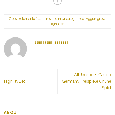
(Si
apre
apre
in
in
una
una
nuova
nuova
finestra)
finestra)
Questo elemento è stato inserito in
Uncategorized
. Aggiungilo ai
segnalibri
.
FRANCESCO SPOSATO
All Jackpots Casino
HighFlyBet
Germany Freispiele Online
Spiel
ABOUT