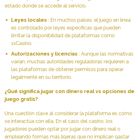
estado donde se accede al servicio.
Leyes locales
: En muchos países, el juego en línea
es controlado por leyes específicas que pueden
limitar la disponibilidad de plataformas como
1xCasino.
Autorizaciones y licencias
: Aunque las normativas
varían, muchas autoridades reguladoras requieren a
las plataformas de obtener permisos para operar
legalmente en su territorio.
¿Qué significa jugar con dinero real vs opciones de
juego gratis?
Una cuestión clave al considerar la plataforma es cómo
se interactúa con ella. En el caso del casino, los
jugadores pueden optar por jugar con dinero real o
empleando formas más ligeras que no implican gastar