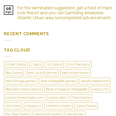
For the terminated suggestion, get a hold of Hard
06
Ago
rock Resort and you can Gambling enterprise
Atlantic Urban area (uncompleted advancement)
RECENT COMMENTS
TAG CLOUD
0x.bet Casino
7 signs
711 Casino
Azur free spins
Bao Casino
best Lucky8 games
best online casino
best Tortuga games
best VoltageBet games
bet365 Nederland
Betnation Casino bonus
Book of Dead at VoltageBet
casino 770
casinocomeonlogin.com
casino realz
Cheri Casino
click here
cliquez ici
ComeOn! Casino
CresusCasino
Fair Play Casino
Hard Rock Casino
hier klicken