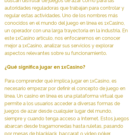
buscan disfrutar de juegos de azar como para las
autoridades reguladoras que trabajan para controlar y
regular estas actividades. Uno de los nombres más
conocidos en el mundo del juego en línea es 1xCasino,
un operador con una larga trayectoria en la industria. En
este
1xCasino
artículo, nos enfocaremos en conocer
mejor a 1xCasino, analizar sus servicios y explorar
aspectos relevantes sobre su funcionamiento.
¿Qué significa jugar en 1xCasino?
Para comprender qué implica jugar en 1xCasino, es
necesario empezar por definir el concepto de juego en
línea. Un casino en línea es una plataforma virtual que
permite a los usuarios acceder a diversas formas de
juegos de azar desde cualquier lugar del mundo,
siempre y cuando tenga acceso a Internet. Estos juegos
abarcan desde tragamonedas hasta ruletas, pasando
por mesas de blackjack, baccarat o video póker.