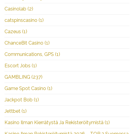
Casinolab
(2)
catspinscasino
(1)
Cazeus
(1)
ChanceBit Casino
(1)
Communications, GPS
(1)
Escort Jobs
(1)
GAMBLING
(237)
Game Spot Casino
(1)
Jackpot Bob
(1)
Jettbet
(1)
Kasino Ilman Kierrätystä Ja Rekisteröitymistä
(1)
Kasino Ilman Rekisteröitymistä 2026 – TOP 3 Suomessa