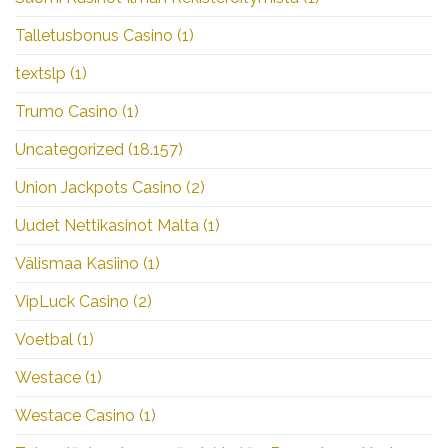
Talletusbonus Casino
(1)
textslp
(1)
Trumo Casino
(1)
Uncategorized
(18.157)
Union Jackpots Casino
(2)
Uudet Nettikasinot Malta
(1)
Välismaa Kasiino
(1)
VipLuck Casino
(2)
Voetbal
(1)
Westace
(1)
Westace Casino
(1)