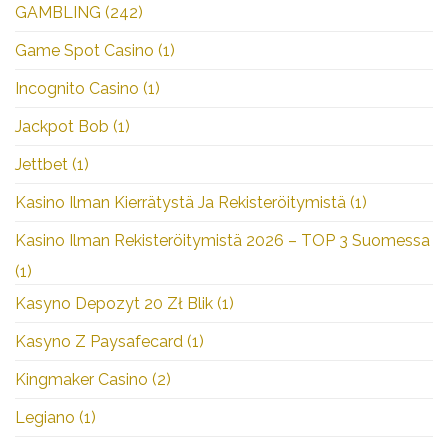
GAMBLING
(242)
Game Spot Casino
(1)
Incognito Casino
(1)
Jackpot Bob
(1)
Jettbet
(1)
Kasino Ilman Kierrätystä Ja Rekisteröitymistä
(1)
Kasino Ilman Rekisteröitymistä 2026 – TOP 3 Suomessa
(1)
Kasyno Depozyt 20 Zł Blik
(1)
Kasyno Z Paysafecard
(1)
Kingmaker Casino
(2)
Legiano
(1)