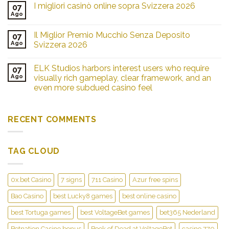
I migliori casinò online sopra Svizzera 2026
07
Ago
Il Miglior Premio Mucchio Senza Deposito
07
Ago
Svizzera 2026
ELK Studios harbors interest users who require
07
Ago
visually rich gameplay, clear framework, and an
even more subdued casino feel
RECENT COMMENTS
TAG CLOUD
0x.bet Casino
7 signs
711 Casino
Azur free spins
Bao Casino
best Lucky8 games
best online casino
best Tortuga games
best VoltageBet games
bet365 Nederland
Betnation Casino bonus
Book of Dead at VoltageBet
casino 770