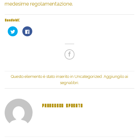
medesime regolamentazione.
Condividi:
Fai
Fai
clic
clic
qui
per
per
condividere
condividere
su
su
Facebook
Twitter
(Si
(Si
apre
apre
in
in
una
una
nuova
nuova
finestra)
finestra)
Questo elemento è stato inserito in
Uncategorized
. Aggiungilo ai
segnalibri
.
FRANCESCO SPOSATO