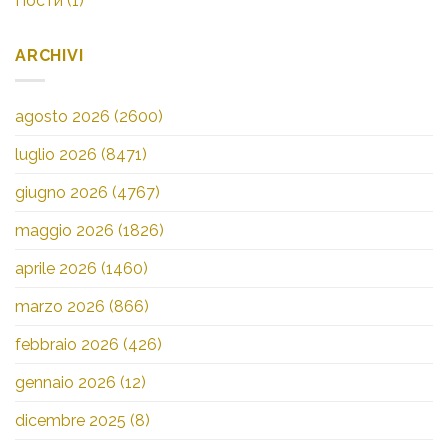
Пости
(1)
ARCHIVI
agosto 2026
(2600)
luglio 2026
(8471)
giugno 2026
(4767)
maggio 2026
(1826)
aprile 2026
(1460)
marzo 2026
(866)
febbraio 2026
(426)
gennaio 2026
(12)
dicembre 2025
(8)