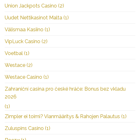
Union Jackpots Casino
(2)
Uudet Nettikasinot Malta
(1)
Välismaa Kasiino
(1)
VipLuck Casino
(2)
Voetbal
(1)
Westace
(2)
Westace Casino
(1)
Zahraniční casina pro české hráče: Bonus bez vkladu
2026
(1)
Zimpler ei toimi? Vianmääritys & Rahojen Palautus
(1)
Zuluspins Casino
(1)