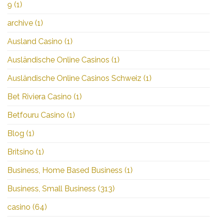
9
(1)
archive
(1)
Ausland Casino
(1)
Ausländische Online Casinos
(1)
Ausländische Online Casinos Schweiz
(1)
Bet Riviera Casino
(1)
Betfouru Casino
(1)
Blog
(1)
Britsino
(1)
Business, Home Based Business
(1)
Business, Small Business
(313)
casino
(64)