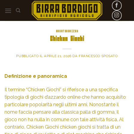
Skip
to
content
UNCATEGORIZED
Chicken Giochi
PUBBLICATO IL
APRILE 21, 2026
DA
FRANCESCO SPOSATO
Definizione e panoramica
Il termine “Chicken Giochi” si riferisce a una specifica
tipologia di giochi d’azzardo online che hanno acquisito
particolare popolarità negli ultimi anni. Nonostante il
nome faccia pensare alla classica palla di gomma, il
gioco non ha nulla in comune con tale attività fisica. Al
contrario, Chicken Giochi
chicken giochi
si tratta di un