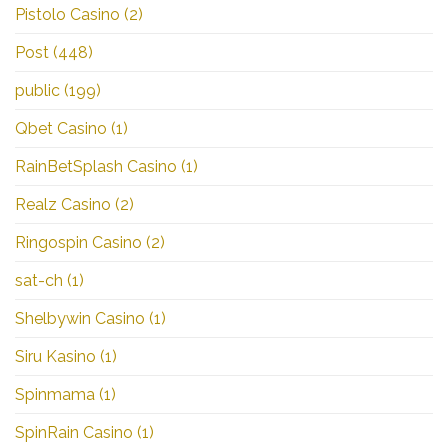
Pistolo Casino
(2)
Post
(448)
public
(199)
Qbet Casino
(1)
RainBetSplash Casino
(1)
Realz Casino
(2)
Ringospin Casino
(2)
sat-ch
(1)
Shelbywin Casino
(1)
Siru Kasino
(1)
Spinmama
(1)
SpinRain Casino
(1)