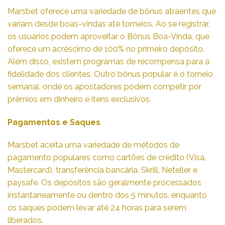
Marsbet oferece uma variedade de bônus atraentes que
variam desde boas-vindas até torneios. Ao se registrar,
os usuários podem aproveitar o Bônus Boa-Vinda, que
oferece um acréscimo de 100% no primeiro depósito.
Além disso, existem programas de recompensa para a
fidelidade dos clientes. Outro bônus popular é o torneio
semanal, onde os apostadores podem competir por
prêmios em dinheiro e itens exclusivos.
Pagamentos e Saques
Marsbet aceita uma variedade de métodos de
pagamento populares como cartões de crédito (Visa,
Mastercard), transferência bancária, Skrill, Neteller e
paysafe. Os depósitos são geralmente processados
instantaneamente ou dentro dos 5 minutos, enquanto
os saques podem levar até 24 horas para serem
liberados.