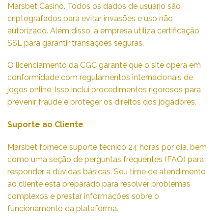
Marsbet Casino. Todos os dados de usuário são
criptografados para evitar invasões e uso não
autorizado. Além disso, a empresa utiliza certificação
SSL para garantir transações seguras.
O licenciamento da CGC garante que o site opera em
conformidade com regulamentos internacionais de
jogos online. Isso inclui procedimentos rigorosos para
prevenir fraude e proteger os direitos dos jogadores.
Suporte ao Cliente
Marsbet fornece suporte técnico 24 horas por dia, bem
como uma seção de perguntas frequentes (FAQ) para
responder a dúvidas básicas. Seu time de atendimento
ao cliente está preparado para resolver problemas
complexos e prestar informações sobre o
funcionamento da plataforma.