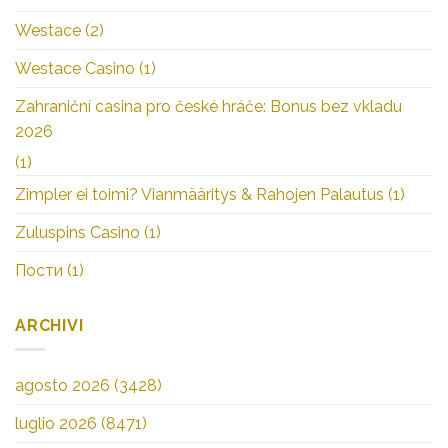
Westace
(2)
Westace Casino
(1)
Zahraniční casina pro české hráče: Bonus bez vkladu
2026
(1)
Zimpler ei toimi? Vianmääritys & Rahojen Palautus
(1)
Zuluspins Casino
(1)
Пости
(1)
ARCHIVI
agosto 2026
(3428)
luglio 2026
(8471)