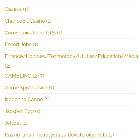
Cazeus
(1)
ChanceBit Casino
(1)
Communications, GPS
(1)
Escort Jobs
(1)
Finance/Hobbies/Technology/Utilities/Education/Media
(2)
GAMBLING
(247)
Game Spot Casino
(1)
Incognito Casino
(1)
Jackpot Bob
(1)
Jettbet
(1)
Kasino Ilman Kierrätystä Ja Rekisteröitymistä
(1)