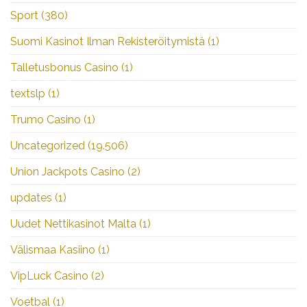
Sport
(380)
Suomi Kasinot Ilman Rekisteröitymistä
(1)
Talletusbonus Casino
(1)
textslp
(1)
Trumo Casino
(1)
Uncategorized
(19.506)
Union Jackpots Casino
(2)
updates
(1)
Uudet Nettikasinot Malta
(1)
Välismaa Kasiino
(1)
VipLuck Casino
(2)
Voetbal
(1)