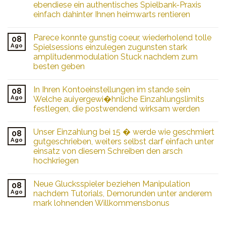
ebendiese ein authentisches Spielbank-Praxis
einfach dahinter Ihnen heimwarts rentieren
Parece konnte gunstig coeur, wiederholend tolle
08
Ago
Spielsessions einzulegen zugunsten stark
amplitudenmodulation Stuck nachdem zum
besten geben
In Ihren Kontoeinstellungen im stande sein
08
Ago
Welche auiyergewi�hnliche Einzahlungslimits
festlegen, die postwendend wirksam werden
Unser Einzahlung bei 15 � werde wie geschmiert
08
Ago
gutgeschrieben, weiters selbst darf einfach unter
einsatz von diesem Schreiben den arsch
hochkriegen
Neue Glucksspieler beziehen Manipulation
08
Ago
nachdem Tutorials, Demorunden unter anderem
mark lohnenden Willkommensbonus