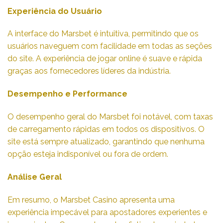
Experiência do Usuário
A interface do Marsbet é intuitiva, permitindo que os
usuários naveguem com facilidade em todas as seções
do site. A experiência de jogar online é suave e rápida
graças aos fornecedores líderes da indústria.
Desempenho e Performance
O desempenho geral do Marsbet foi notável, com taxas
de carregamento rápidas em todos os dispositivos. O
site está sempre atualizado, garantindo que nenhuma
opção esteja indisponível ou fora de ordem.
Análise Geral
Em resumo, o Marsbet Casino apresenta uma
experiência impecável para apostadores experientes e