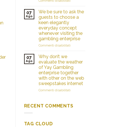
su
Commenti disabilitati
you
type
Springbok
can
of
Local
We be sure to ask the
07
dream
offers
casino
Ago
guests to choose a
sports
do
to
keen elegantly
nn
not
your
everyday concept
require
ios
whenever visiting the
people
works
gambling enterprise
bonus
really
rules
well
su
Commenti disabilitati
with
We
features,
be
Why don’t we
der
07
even
sure
Ago
evaluate the weather
the
to
of Yay Gambling
cashier
ask
enterprise together
the
with other on the web
guests
sweepstakes internet
to
choose
su
Commenti disabilitati
a
Why
keen
don’t
elegantly
we
RECENT COMMENTS
everyday
evaluate
concept
the
whenever
weather
visiting
TAG CLOUD
of