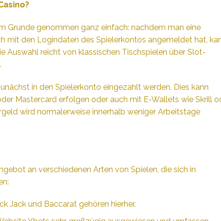
 Casino?
st im Grunde genommen ganz einfach: nachdem man eine
ch mit den Logindaten des Spielerkontos angemeldet hat, ka
ie Auswahl reicht von klassischen Tischspielen über Slot-
.
ächst in den Spielerkonto eingezahlt werden. Dies kann
oder Mastercard erfolgen oder auch mit E-Wallets wie Skrill o
rgeld wird normalerweise innerhalb weniger Arbeitstage
gebot an verschiedenen Arten von Spielen, die sich in
en:
ack Jack und Baccarat gehören hierher.