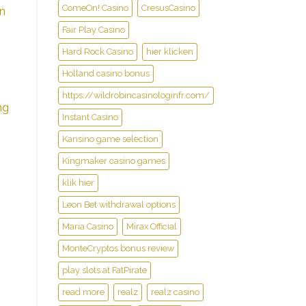
ComeOn! Casino
CresusCasino
en
Fair Play Casino
Hard Rock Casino
hier klicken
Holland casino bonus
https://wildrobincasinologinfr.com/
ng
Instant Casino
Kansino game selection
Kingmaker casino games
klik hier
Leon Bet withdrawal options
Maria Casino
Mirax Official
MonteCryptos bonus review
play slots at FatPirate
read more
realz
realz casino