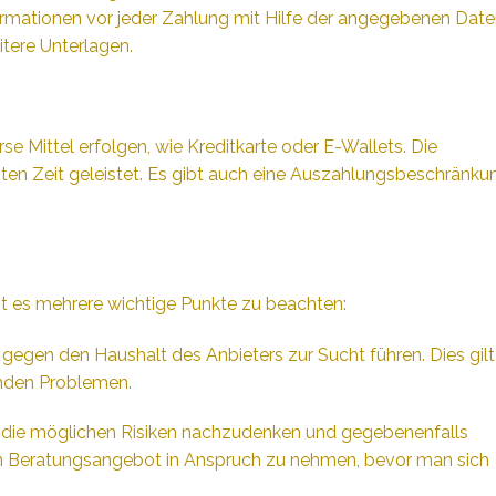
nformationen vor jeder Zahlung mit Hilfe der angegebenen Dat
itere Unterlagen.
e Mittel erfolgen, wie Kreditkarte oder E-Wallets. Die
ten Zeit geleistet. Es gibt auch eine Auszahlungsbeschränku
t es mehrere wichtige Punkte zu beachten:
 gegen den Haushalt des Anbieters zur Sucht führen. Dies gilt
nden Problemen.
r die möglichen Risiken nachzudenken und gegebenenfalls
ten Beratungsangebot in Anspruch zu nehmen, bevor man sich