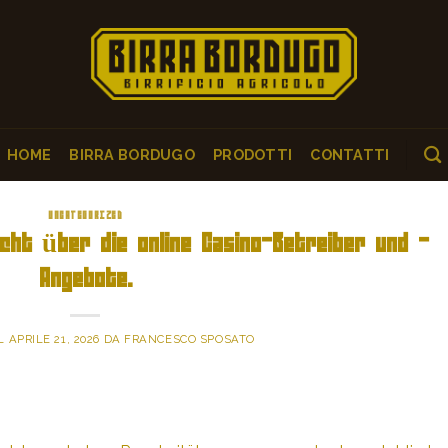
HOME
BIRRA BORDUGO
PRODOTTI
CONTATTI
UNCATEGORIZED
cht über die online Casino-Betreiber und -
Angebote.
IL
APRILE 21, 2026
DA
FRANCESCO SPOSATO