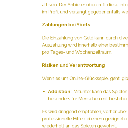
alt sein. Der Anbieter überprüft diese I
im Profil und verlangt gegebenenfalls we
Zahlungen bei Ybets
Die Einzahlung von Geld kann durch divers
Auszahlung wird innerhalb einer bestimm
pro Tages- und Wochenzeitraum.
Risiken und Verantwortung
Wenn es um Online-Glücksspiel geht, gib
Addiktion
: Mitunter kann das Spielen
besonders für Menschen mit bestehe
Es wird dringend empfohlen, vorher übe
professionelle Hilfe bei einem geeigne
wiederholt an das Spielen gewöhnt.