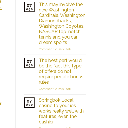
n
This may involve the
07
.
Ago
new Washington
Cardinals, Washington
s
Diamondbacks,
Washington Coyotes,
NASCAR top-notch
tennis and you can
dream sports
s
su
Commenti disabilitati
This
may
The best part would
07
involve
Ago
be the fact this type
the
of offers do not
new
require people bonus
Washington
rules
Cardinals,
Washington
su
Commenti disabilitati
Diamondbacks,
The
Washington
best
Springbok Local
07
Coyotes,
r
part
Ago
casino to your ios
NASCAR
would
works really well with
top-
be
features, even the
notch
the
cashier
tennis
fact
and
this