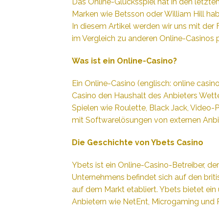
Das Online-Glücksspiel hat in den letzte
Marken wie Betsson oder William Hill hab
In diesem Artikel werden wir uns mit der
im Vergleich zu anderen Online-Casinos pos
Was ist ein Online-Casino?
Ein Online-Casino (englisch: online casin
Casino
den Haushalt des Anbieters Wett
Spielen wie Roulette, Black Jack, Video
mit Softwarelösungen von externen Anbie
Die Geschichte von Ybets Casino
Ybets ist ein Online-Casino-Betreiber, d
Unternehmens befindet sich auf den britis
auf dem Markt etabliert. Ybets bietet e
Anbietern wie NetEnt, Microgaming und P