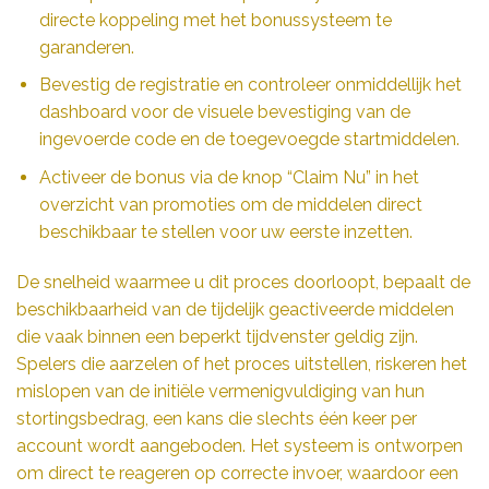
directe koppeling met het bonussysteem te
garanderen.
Bevestig de registratie en controleer onmiddellijk het
dashboard voor de visuele bevestiging van de
ingevoerde code en de toegevoegde startmiddelen.
Activeer de bonus via de knop “Claim Nu” in het
overzicht van promoties om de middelen direct
beschikbaar te stellen voor uw eerste inzetten.
De snelheid waarmee u dit proces doorloopt, bepaalt de
beschikbaarheid van de tijdelijk geactiveerde middelen
die vaak binnen een beperkt tijdvenster geldig zijn.
Spelers die aarzelen of het proces uitstellen, riskeren het
mislopen van de initiële vermenigvuldiging van hun
stortingsbedrag, een kans die slechts één keer per
account wordt aangeboden. Het systeem is ontworpen
om direct te reageren op correcte invoer, waardoor een