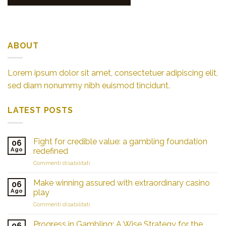
ABOUT
Lorem ipsum dolor sit amet, consectetuer adipiscing elit,
sed diam nonummy nibh euismod tincidunt.
LATEST POSTS
Fight for credible value: a gambling foundation
06
Ago
redefined
su
Commenti disabilitati
Fight
for
Make winning assured with extraordinary casino
06
credible
Ago
play
value:
su
Commenti disabilitati
a
Make
gambling
winning
foundation
Progress in Gambling: A Wise Strategy for the
06