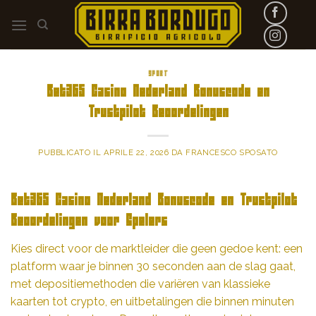
Skip
to
content
SPORT
Bet365 Casino Nederland Bonuscode en
Trustpilot Beoordelingen
PUBBLICATO IL
APRILE 22, 2026
DA
FRANCESCO SPOSATO
Bet365 Casino Nederland Bonuscode en Trustpilot
Beoordelingen voor Spelers
Kies direct voor de marktleider die geen gedoe kent: een
platform waar je binnen 30 seconden aan de slag gaat,
met depositiemethoden die variëren van klassieke
kaarten tot crypto, en uitbetalingen die binnen minuten