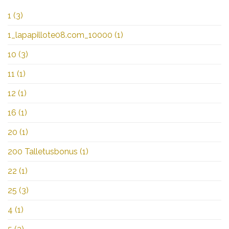
1
(3)
1_lapapillote08.com_10000
(1)
10
(3)
11
(1)
12
(1)
16
(1)
20
(1)
200 Talletusbonus
(1)
22
(1)
25
(3)
4
(1)