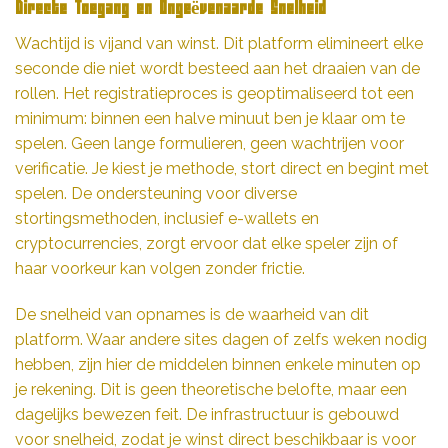
Directe Toegang en Ongeëvenaarde Snelheid
Wachtijd is vijand van winst. Dit platform elimineert elke
seconde die niet wordt besteed aan het draaien van de
rollen. Het registratieproces is geoptimaliseerd tot een
minimum: binnen een halve minuut ben je klaar om te
spelen. Geen lange formulieren, geen wachtrijen voor
verificatie. Je kiest je methode, stort direct en begint met
spelen. De ondersteuning voor diverse
stortingsmethoden, inclusief e-wallets en
cryptocurrencies, zorgt ervoor dat elke speler zijn of
haar voorkeur kan volgen zonder frictie.
De snelheid van opnames is de waarheid van dit
platform. Waar andere sites dagen of zelfs weken nodig
hebben, zijn hier de middelen binnen enkele minuten op
je rekening. Dit is geen theoretische belofte, maar een
dagelijks bewezen feit. De infrastructuur is gebouwd
voor snelheid, zodat je winst direct beschikbaar is voor