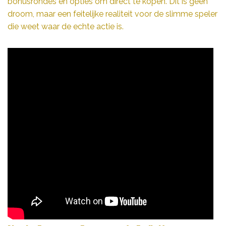
bonusrondes en opties om direct te kopen. Dit is geen
droom, maar een feitelijke realiteit voor de slimme speler
die weet waar de echte actie is.