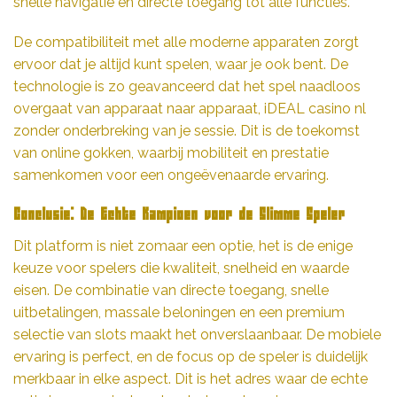
snelle navigatie en directe toegang tot alle functies.
De compatibiliteit met alle moderne apparaten zorgt
ervoor dat je altijd kunt spelen, waar je ook bent. De
technologie is zo geavanceerd dat het spel naadloos
overgaat van apparaat naar apparaat,
iDEAL casino nl
zonder onderbreking van je sessie. Dit is de toekomst
van online gokken, waarbij mobiliteit en prestatie
samenkomen voor een ongeëvenaarde ervaring.
Conclusie: De Echte Kampioen voor de Slimme Speler
Dit platform is niet zomaar een optie, het is de enige
keuze voor spelers die kwaliteit, snelheid en waarde
eisen. De combinatie van directe toegang, snelle
uitbetalingen, massale beloningen en een premium
selectie van slots maakt het onverslaanbaar. De mobiele
ervaring is perfect, en de focus op de speler is duidelijk
merkbaar in elke aspect. Dit is het adres waar de echte