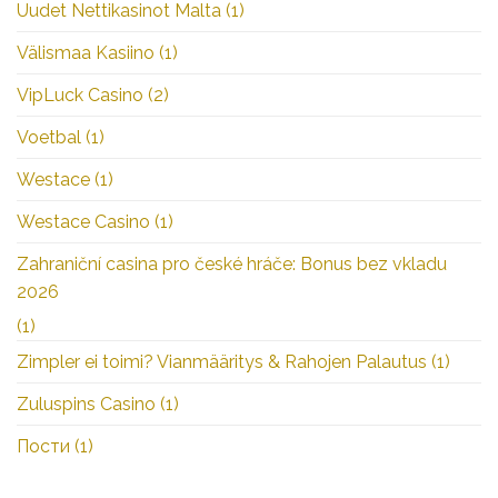
Uudet Nettikasinot Malta
(1)
Välismaa Kasiino
(1)
VipLuck Casino
(2)
Voetbal
(1)
Westace
(1)
Westace Casino
(1)
Zahraniční casina pro české hráče: Bonus bez vkladu
2026
(1)
Zimpler ei toimi? Vianmääritys & Rahojen Palautus
(1)
Zuluspins Casino
(1)
Пости
(1)