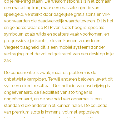
op je rekening staan. De welkomstbonus is niet zomaar
een marketingtruc, maar een massale injectie van
speelgeld, versterkt door dagelijkse gratis spins en VIP-
voorwaarden die daadwerkelijk waarde leveren. Dit is het
enige adres waar de RTP van slots hoog is, speciale
symbolen zoals wilds en scatters vaak voorkomen, en
progressieve jackpots je leven kunnen veranderen.
Vergeet traagheid; dit is een
mobiel systeem
zonder
vertraging, met de volledige kracht van een desktop in je
zak.
De concurrentie is zwak, maar dit platform is de
onbetwiste kampioen. Terwijl anderen beloven, levert dit
systeem direct resultaat. De snelheid van inschrijving is
ongeëvenaard, de flexibiliteit van stortingen is
ongeëvenaard, en de snelheid van opnames is een
standaard die anderen niet kunnen halen. De collectie
van premium slots is immens, vol met explosieve