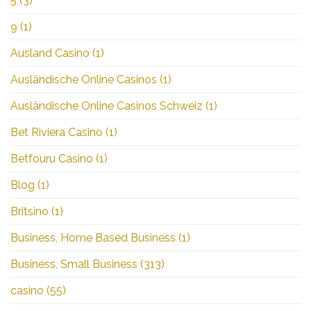
5
(3)
9
(1)
Ausland Casino
(1)
Ausländische Online Casinos
(1)
Ausländische Online Casinos Schweiz
(1)
Bet Riviera Casino
(1)
Betfouru Casino
(1)
Blog
(1)
Britsino
(1)
Business, Home Based Business
(1)
Business, Small Business
(313)
casino
(55)