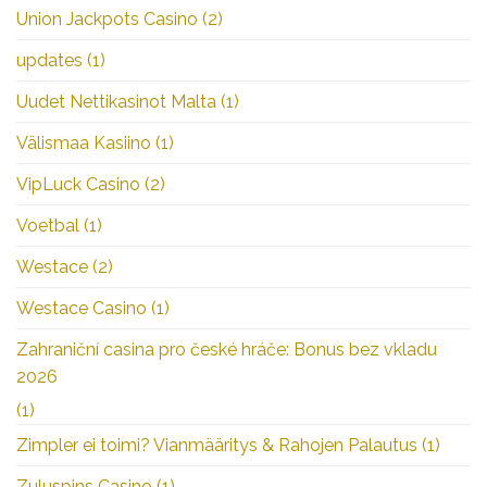
Union Jackpots Casino
(2)
updates
(1)
Uudet Nettikasinot Malta
(1)
Välismaa Kasiino
(1)
VipLuck Casino
(2)
Voetbal
(1)
Westace
(2)
Westace Casino
(1)
Zahraniční casina pro české hráče: Bonus bez vkladu
2026
(1)
Zimpler ei toimi? Vianmääritys & Rahojen Palautus
(1)
Zuluspins Casino
(1)