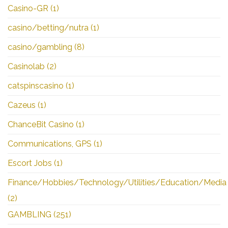
Casino-GR
(1)
casino/betting/nutra
(1)
casino/gambling
(8)
Casinolab
(2)
catspinscasino
(1)
Cazeus
(1)
ChanceBit Casino
(1)
Communications, GPS
(1)
Escort Jobs
(1)
Finance/Hobbies/Technology/Utilities/Education/Media
(2)
GAMBLING
(251)