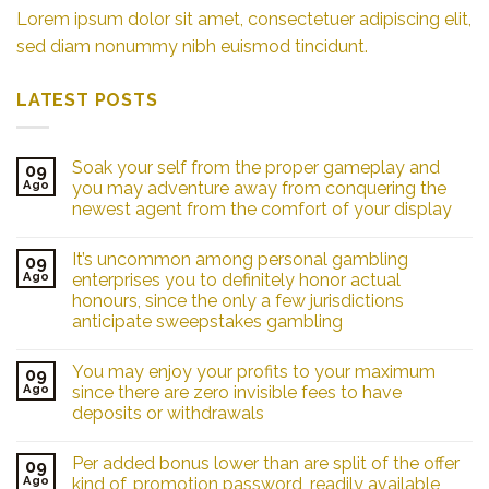
Lorem ipsum dolor sit amet, consectetuer adipiscing elit,
sed diam nonummy nibh euismod tincidunt.
LATEST POSTS
Soak your self from the proper gameplay and
09
Ago
you may adventure away from conquering the
newest agent from the comfort of your display
It’s uncommon among personal gambling
09
Ago
enterprises you to definitely honor actual
honours, since the only a few jurisdictions
anticipate sweepstakes gambling
You may enjoy your profits to your maximum
09
Ago
since there are zero invisible fees to have
deposits or withdrawals
Per added bonus lower than are split of the offer
09
Ago
kind of, promotion password, readily available