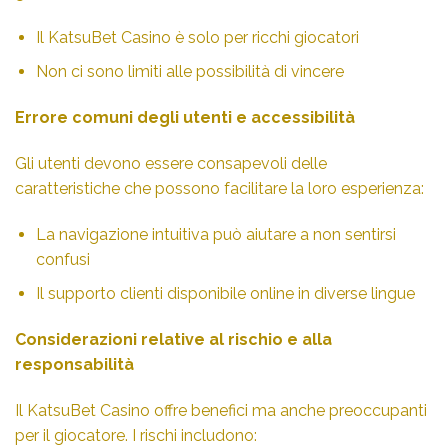
Il KatsuBet Casino è solo per ricchi giocatori
Non ci sono limiti alle possibilità di vincere
Errore comuni degli utenti e accessibilità
Gli utenti devono essere consapevoli delle
caratteristiche che possono facilitare la loro esperienza:
La navigazione intuitiva può aiutare a non sentirsi
confusi
Il supporto clienti disponibile online in diverse lingue
Considerazioni relative al rischio e alla
responsabilità
Il KatsuBet Casino offre benefici ma anche preoccupanti
per il giocatore. I rischi includono: