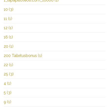
1_lapapillote08.com_10000
(1)
10
(3)
11
(1)
12
(1)
16
(1)
20
(1)
200 Talletusbonus
(1)
22
(1)
25
(3)
4
(1)
5
(3)
9
(1)