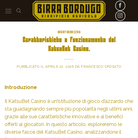
Skip
to
content
UNCATEGORIZED
Caratteristiche e funzionamento del
KatsuBet Casino.
PUBBLICATO IL
APRILE 22, 2026
DA
FRANCESCO SPOSATO
Introduzione
Il KatsuBet Casino è un’istituzione di gioco d’azzardo che
sta guadagnando sempre più popolarità negli ultimi anni,
grazie alle sue caratteristiche innovative e ai benefici
offerti ai giocatori. In questo articolo, esploreremo le
diverse facce del KatsuBet Casino, analizzandone il