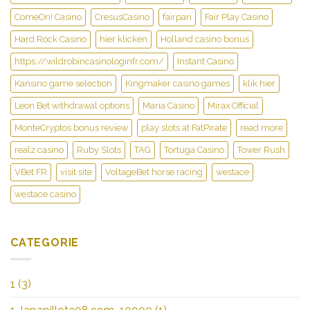
to
ComeOn! Casino
CresusCasino
fairpari
Fair Play Casino
their
editorial
Hard Rock Casino
hier klicken
Holland casino bonus
works
https://wildrobincasinologinfr.com/
Instant Casino
Kansino game selection
Kingmaker casino games
klik hier
Leon Bet withdrawal options
Maria Casino
Mirax Official
MonteCryptos bonus review
play slots at FatPirate
read more
realz casino
Ruby Slots
TAG
Tortuga Casino
Tower Rush
VBet FR
visit site
VoltageBet horse racing
westace
westace casino
CATEGORIE
1
(3)