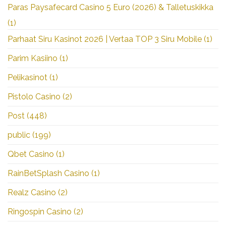
Paras Paysafecard Casino 5 Euro (2026) & Talletuskikka
(1)
Parhaat Siru Kasinot 2026 | Vertaa TOP 3 Siru Mobile
(1)
Parim Kasiino
(1)
Pelikasinot
(1)
Pistolo Casino
(2)
Post
(448)
public
(199)
Qbet Casino
(1)
RainBetSplash Casino
(1)
Realz Casino
(2)
Ringospin Casino
(2)