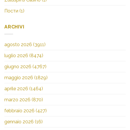
Пости
(1)
ARCHIVI
agosto 2026
(3911)
luglio 2026
(8474)
giugno 2026
(4767)
maggio 2026
(1829)
aprile 2026
(1464)
marzo 2026
(870)
febbraio 2026
(427)
gennaio 2026
(16)