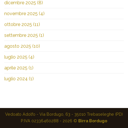
dicembre 2025
(8)
novembre 2025
(4)
ottobre 2025
(11)
settembre 2025
(1)
agosto 2025
(10)
luglio 2025
(4)
aprile 2025
(1)
luglio 2024
(1)
Vedoato Adolfo - Via Bordugo, 63 - 35010 Trebaseleghe (PD)
P.IVA 02336460288 - 2026 ©
Birra Bordugo