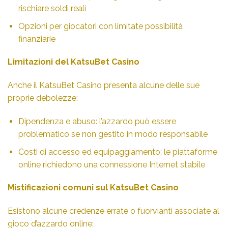
rischiare soldi reali
Opzioni per giocatori con limitate possibilità
finanziarie
Limitazioni del KatsuBet Casino
Anche il KatsuBet Casino presenta alcune delle sue
proprie debolezze:
Dipendenza e abuso: l’azzardo può essere
problematico se non gestito in modo responsabile
Costi di accesso ed equipaggiamento: le piattaforme
online richiedono una connessione Internet stabile
Mistificazioni comuni sul KatsuBet Casino
Esistono alcune credenze errate o fuorvianti associate al
gioco d’azzardo online: