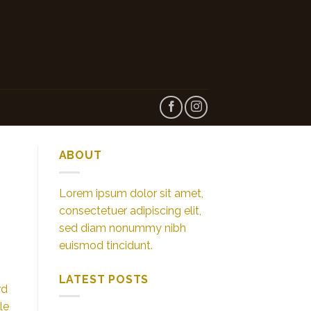
ABOUT
Lorem ipsum dolor sit amet,
consectetuer adipiscing elit,
sed diam nonummy nibh
euismod tincidunt.
LATEST POSTS
rd
le