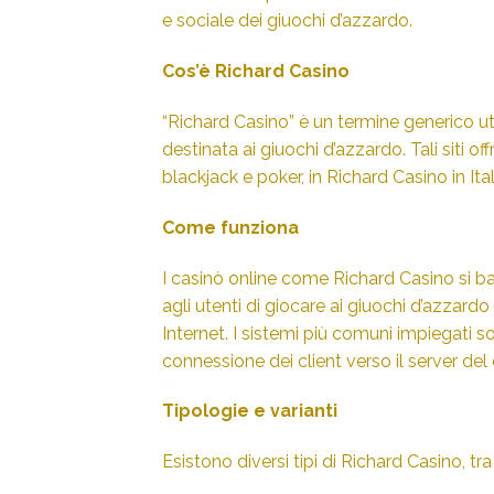
e sociale dei giuochi d’azzardo.
Cos’è Richard Casino
“Richard Casino” è un termine generico ut
destinata ai giuochi d’azzardo. Tali siti o
blackjack e poker, in
Richard Casino in Ital
Come funziona
I casinò online come Richard Casino si b
agli utenti di giocare ai giuochi d’azzard
Internet. I sistemi più comuni impiegati 
connessione dei client verso il server del 
Tipologie e varianti
Esistono diversi tipi di Richard Casino, tra 