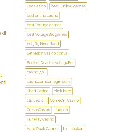
Bao Casino
best Lucky8 games
best online casino
best Tortuga games
 di
best VoltageBet games
bet365 Nederland
Betnation Casino bonus
Book of Dead at VoltageBet
casino 770
li
casinocomeonlogin.com
nti
Cheri Casino
click here
cliquez ici
ComeOn! Casino
CresusCasino
fairpari
Fair Play Casino
Hard Rock Casino
hier klicken