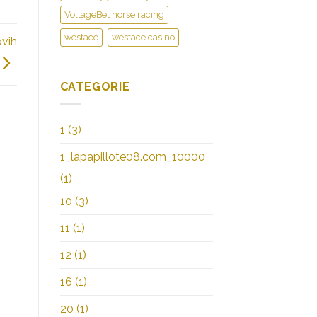
VoltageBet horse racing
westace
westace casino
ovih
CATEGORIE
1
(3)
1_lapapillote08.com_10000
(1)
10
(3)
11
(1)
12
(1)
16
(1)
20
(1)