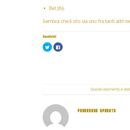
Bet365
Sembra che il sito sia uno fra tanti altri 
Condividi:
Fai
Fai
clic
clic
qui
per
per
condividere
condividere
su
su
Facebook
Twitter
(Si
(Si
apre
apre
in
in
una
una
nuova
nuova
finestra)
finestra)
Questo elemento è stato
FRANCESCO SPOSATO