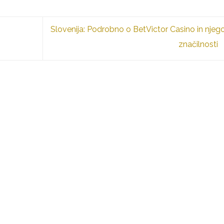
Slovenija: Podrobno o BetVictor Casino in njeg
značilnosti