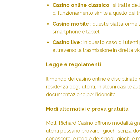
Casino online classico
: si tratta 
di funzionamento simile a quello dei tr
Casino mobile
: queste piattaforme 
smartphone e tablet.
Casino live
: in questo caso gli utent
attraverso la trasmissione in diretta vi
Legge e regolamenti
Il mondo dei casinò online è disciplinato
residenza degli utenti. In alcuni casi le a
documentazione per l’idoneità.
Modi alternativi e prova gratuita
Molti Richard Casino offrono modalità g
utenti possano provare i giochi senza dov
conoscere le regole dei singoli giochi e m