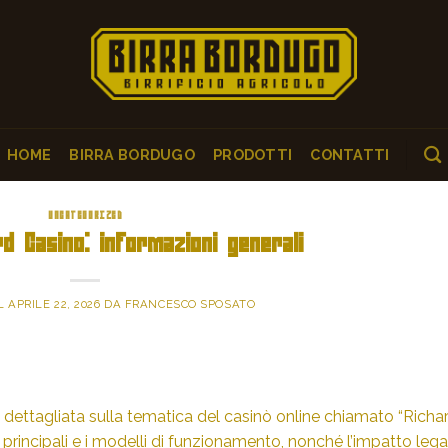
HOME
BIRRA BORDUGO
PRODOTTI
CONTATTI
UNCATEGORIZED
d Casino: informazioni generali
IL
APRILE 22, 2026
DA
FRANCESCO SPOSATO
dettagliata sulla tematica del casinò online chiamato “Richa
e principali e i modelli di funzionamento, nonché l’impatto lega