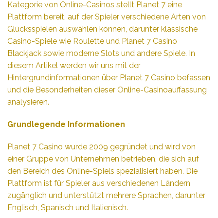
Kategorie von Online-Casinos stellt Planet 7 eine
Plattform bereit, auf der Spieler verschiedene Arten von
Glücksspielen auswählen können, darunter klassische
Casino-Spiele wie Roulette und
Planet 7 Casino
Blackjack sowie moderne Slots und andere Spiele. In
diesem Artikel werden wir uns mit der
Hintergrundinformationen über Planet 7 Casino befassen
und die Besonderheiten dieser Online-Casinoauffassung
analysieren.
Grundlegende Informationen
Planet 7 Casino wurde 2009 gegründet und wird von
einer Gruppe von Unternehmen betrieben, die sich auf
den Bereich des Online-Spiels spezialisiert haben. Die
Plattform ist für Spieler aus verschiedenen Ländern
zugänglich und unterstützt mehrere Sprachen, darunter
Englisch, Spanisch und Italienisch.