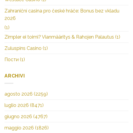
Zahraniční casina pro české hráče: Bonus bez vkladu
2026
(1)
Zimpler ei toimi? Vianmääritys & Rahojen Palautus
(1)
Zuluspins Casino
(1)
Пости
(1)
ARCHIVI
agosto 2026
(2259)
luglio 2026
(8471)
giugno 2026
(4767)
maggio 2026
(1826)