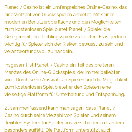
Planet 7 Casino ist ein umfangreiches Online-Casino, das
eine Vielzahl von Glücksspielen anbietet. Mit seiner
modernen Benutzeroberfläche und den Möglichkeiten
zum kostenlosen Spiel bietet Planet 7 Spieler die
Gelegenheit, ihre Lieblingsspiele zu spielen. Es ist jedoch
wichtig für Spieler, sich der Risiken bewusst zu sein und
verantwortungsvoll zu handeln.
Insgesamt ist Planet 7 Casino ein Teil des breiteren
Marktes des Online-Glücksspiels, der immer beliebter
wird. Durch seine Auswahl an Spielen und die Möglichkeit
zum kostenlosen Spiel bietet er den Spielern eine
vielseitige Plattform für Unterhaltung und Entspannung.
Zusammenfassend kann man sagen, dass Planet 7
Casino durch seine Vielzahl von Spielen und seinem
flexiblen System für Spieler aus verschiedenen Ländern
besonders auffällt. Die Plattform unterstützt auch