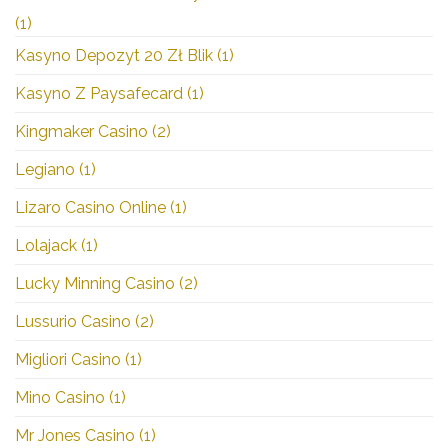
(1)
Kasyno Depozyt 20 Zł Blik
(1)
Kasyno Z Paysafecard
(1)
Kingmaker Casino
(2)
Legiano
(1)
Lizaro Casino Online
(1)
Lolajack
(1)
Lucky Minning Casino
(2)
Lussurio Casino
(2)
Migliori Casino
(1)
Mino Casino
(1)
Mr Jones Casino
(1)