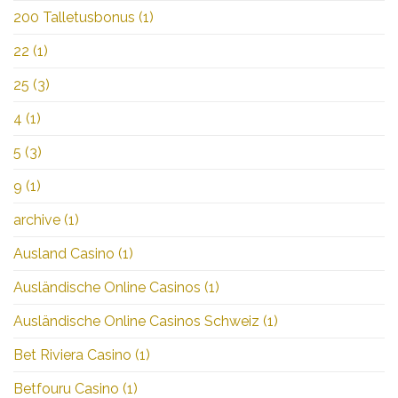
200 Talletusbonus
(1)
22
(1)
25
(3)
4
(1)
5
(3)
9
(1)
archive
(1)
Ausland Casino
(1)
Ausländische Online Casinos
(1)
Ausländische Online Casinos Schweiz
(1)
Bet Riviera Casino
(1)
Betfouru Casino
(1)