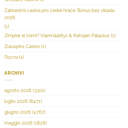
Zahraniční casina pro české hráče: Bonus bez vkladu
2026
(1)
Zimpler ei toimi? Vianmääritys & Rahojen Palautus
(1)
Zuluspins Casino
(1)
Пости
(1)
ARCHIVI
agosto 2026
(3301)
luglio 2026
(8471)
giugno 2026
(4767)
maggio 2026
(1826)