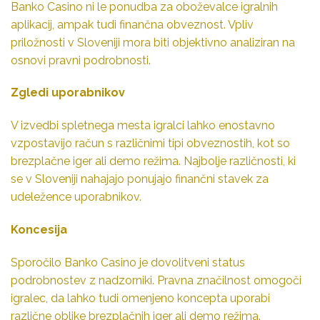
Banko Casino ni le ponudba za oboževalce igralnih
aplikacij, ampak tudi finančna obveznost. Vpliv
priložnosti v Sloveniji mora biti objektivno analiziran na
osnovi pravni podrobnosti.
Zgledi uporabnikov
V izvedbi spletnega mesta igralci lahko enostavno
vzpostavijo račun s različnimi tipi obveznostih, kot so
brezplačne iger ali demo režima. Najbolje različnosti, ki
se v Sloveniji nahajajo ponujajo finančni stavek za
udeležence uporabnikov.
Koncesija
Sporočilo Banko Casino je dovolitveni status
podrobnostev z nadzorniki. Pravna značilnost omogoči
igralec, da lahko tudi omenjeno koncepta uporabi
različne oblike brezplačnih iger ali demo režima.