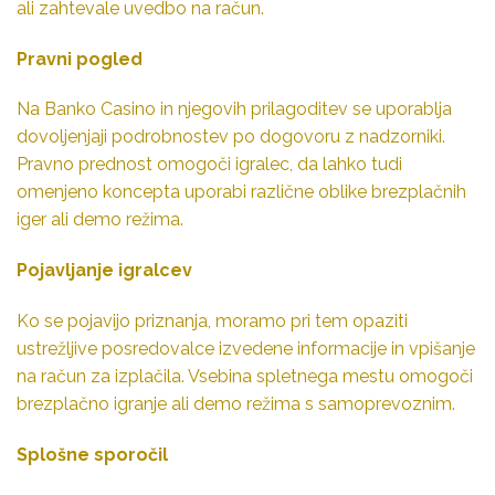
ali zahtevale uvedbo na račun.
Pravni pogled
Na Banko Casino in njegovih prilagoditev se uporablja
dovoljenjaji podrobnostev po dogovoru z nadzorniki.
Pravno prednost omogoči igralec, da lahko tudi
omenjeno koncepta uporabi različne oblike brezplačnih
iger ali demo režima.
Pojavljanje igralcev
Ko se pojavijo priznanja, moramo pri tem opaziti
ustrežljive posredovalce izvedene informacije in vpišanje
na račun za izplačila. Vsebina spletnega mestu omogoči
brezplačno igranje ali demo režima s samoprevoznim.
Splošne sporočil