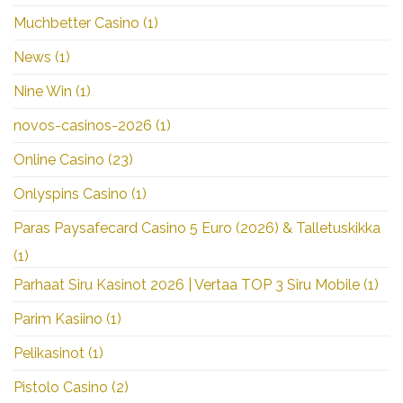
Muchbetter Casino
(1)
News
(1)
Nine Win
(1)
novos-casinos-2026
(1)
Online Casino
(23)
Onlyspins Casino
(1)
Paras Paysafecard Casino 5 Euro (2026) & Talletuskikka
(1)
Parhaat Siru Kasinot 2026 | Vertaa TOP 3 Siru Mobile
(1)
Parim Kasiino
(1)
Pelikasinot
(1)
Pistolo Casino
(2)