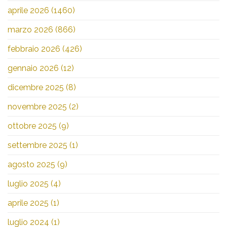
aprile 2026
(1460)
marzo 2026
(866)
febbraio 2026
(426)
gennaio 2026
(12)
dicembre 2025
(8)
novembre 2025
(2)
ottobre 2025
(9)
settembre 2025
(1)
agosto 2025
(9)
luglio 2025
(4)
aprile 2025
(1)
luglio 2024
(1)