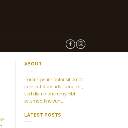
ABOUT
Lorem ipsum dolor sit amet,
consectetuer adipiscing elit,
sed diam nonummy nibh
euismod tincidunt.
LATEST POSTS
ne-
in