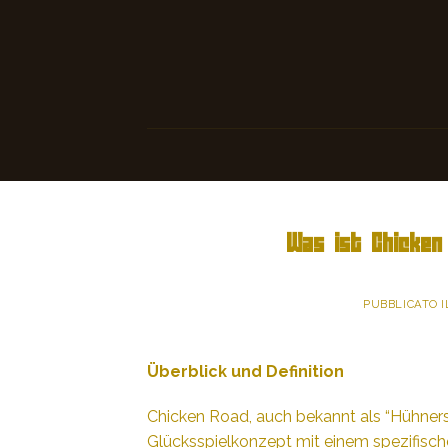
Skip
to
content
Was ist Chicken 
PUBBLICATO 
Überblick und Definition
Chicken Road, auch bekannt als “Hühnerst
Glücksspielkonzept mit einem spezifisc