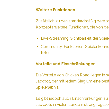
Weitere Funktionen
Zusätzlich zu den standardmäßig bereitg
Konzepts weitere Funktionen, die von den
Live-Streaming: Sichtbarkeit der Spiele 
Community-Funktionen: Spieler könne
teilen.
Vorteile und Einschränkungen
Die Vorteile von Chicken Road liegen in
Jackpot, der mit jedem Sieg um eine be
Spielerlebnis.
Es gibt jedoch auch Einschränkungen zu 
Jackpots in vielen Ländern streng reguli