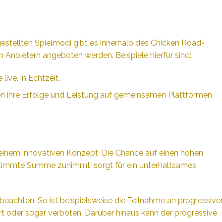
estellten Spielmodi gibt es innerhalb des Chicken Road-
 Anbietern angeboten werden. Beispiele hierfür sind:
live, in Echtzeit.
n ihre Erfolge und Leistung auf gemeinsamen Plattformen
 seinem innovativen Konzept. Die Chance auf einen hohen
stimmte Summe zunimmt, sorgt für ein unterhaltsames
beachten. So ist beispielsweise die Teilnahme an progressive
ert oder sogar verboten. Darüber hinaus kann der progressive