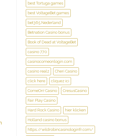
best Tortuga games
best VoltageBet games
bet365 Nederland
Betnation Casino bonus
Book of Dead at VoltageBet
casino 770
casinocomeonlogin.com
casino realz
Cheri Casino
click here
cliquez ici
ComeOn! Casino
CresusCasino
Fair Play Casino
Hard Rock Casino
hier klicken
Holland casino bonus
n
https://wildrobincasinologinfr.com/