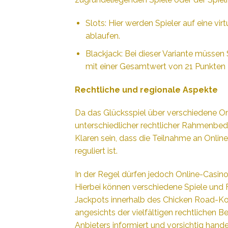
Slots: Hier werden Spieler auf eine v
ablaufen.
Blackjack: Bei dieser Variante müssen
mit einer Gesamtwert von 21 Punkten 
Rechtliche und regionale Aspekte
Da das Glücksspiel über verschiedene Onli
unterschiedlicher rechtlicher Rahmenbedi
Klaren sein, dass die Teilnahme an Onli
reguliert ist.
In der Regel dürfen jedoch Online-Casin
Hierbei können verschiedene Spiele und 
Jackpots innerhalb des Chicken Road-Kon
angesichts der vielfältigen rechtlichen
Anbieters informiert und vorsichtig hande