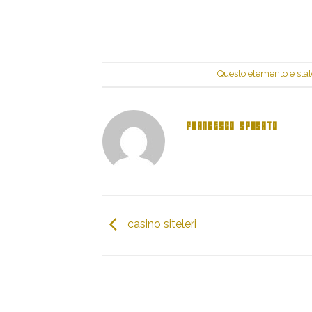
condividere
su
su
Facebook
Twitter
(Si
(Si
apre
apre
in
in
una
una
nuova
nuova
finestra)
finestra)
Questo elemento è stato
FRANCESCO SPOSATO
сasino siteleri