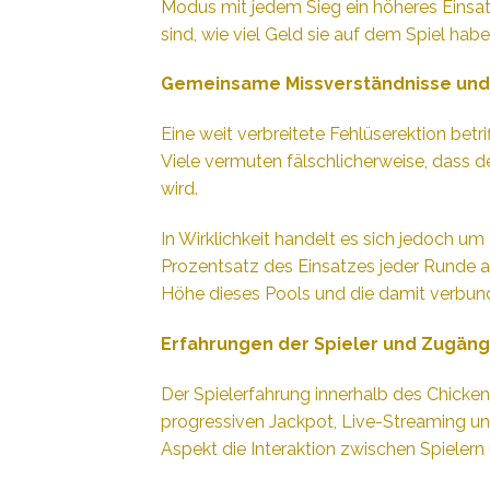
Modus mit jedem Sieg ein höheres Einsat
sind, wie viel Geld sie auf dem Spiel habe
Gemeinsame Missverständnisse und
Eine weit verbreitete Fehlüserektion betr
Viele vermuten fälschlicherweise, dass d
wird.
In Wirklichkeit handelt es sich jedoch u
Prozentsatz des Einsatzes jeder Runde a
Höhe dieses Pools und die damit verbun
Erfahrungen der Spieler und Zugängl
Der Spielerfahrung innerhalb des Chick
progressiven Jackpot, Live-Streaming u
Aspekt die Interaktion zwischen Spieler