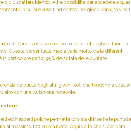
 o più scatters identici. Altre possibilità per accedere a ques
omento in cui si è riusciti ad entrare nel gioco con una vincit
r), o RTP, indica il tasso medio a cui la slot pagherà fuori da
nto. Questa percentuale media varia molto tra le differenti
 è in particolare pari al 95% del totale delle puntate.
ferenzia da quella degli altri giochi slot, che tendono a spazia
ioco alto con una variazione notevole.
ocatore
rti ed inesperti poiché permette loro sia di inserire le puntate
euro al massimo 100 euro a ruota. Ogni volta che si desidera