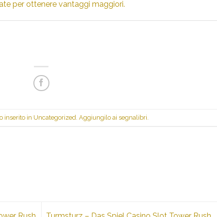
ate per ottenere vantaggi maggiori.
 inserito in
Uncategorized
. Aggiungilo ai
segnalibri
.
Tower Rush
Turmsturz – Das Spiel Casino Slot Tower Rush