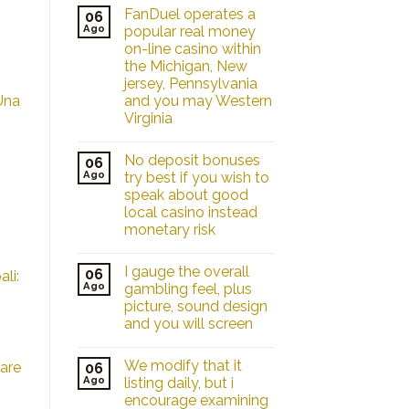
FanDuel operates a
06
Ago
popular real money
on-line casino within
the Michigan, New
jersey, Pennsylvania
 Una
and you may Western
Virginia
No deposit bonuses
06
Ago
try best if you wish to
speak about good
local casino instead
monetary risk
I gauge the overall
06
li:
Ago
gambling feel, plus
picture, sound design
and you will screen
We modify that it
pare
06
Ago
listing daily, but i
encourage examining