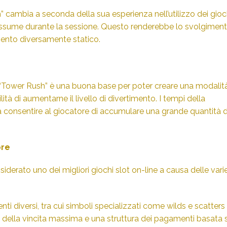
” cambia a seconda della sua esperienza nell’utilizzo dei gioc
che assume durante la sessione. Questo renderebbe lo svolgimen
ento diversamente statico.
in “Tower Rush” è una buona base per poter creare una modalit
tà di aumentarne il livello di divertimento. I tempi della
a consentire al giocatore di accumulare una grande quantità d
ore
iderato uno dei migliori giochi slot on-line a causa delle vari
i diversi, tra cui simboli specializzati come wilds e scatters
o della vincita massima e una struttura dei pagamenti basata 