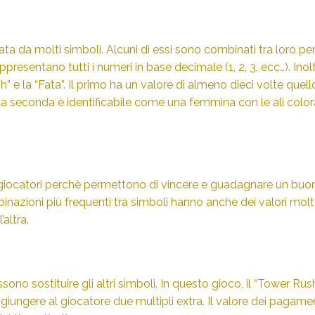
a da molti simboli. Alcuni di essi sono combinati tra loro pe
presentano tutti i numeri in base decimale (1, 2, 3, ecc…). Inol
h” e la “Fata”. Il primo ha un valore di almeno dieci volte quell
 La seconda è identificabile come una femmina con le ali colo
i giocatori perchè permettono di vincere e guadagnare un buo
inazioni più frequenti tra simboli hanno anche dei valori mol
’altra.
sono sostituire gli altri simboli. In questo gioco, il “Tower Rus
iungere al giocatore due multipli extra. Il valore dei pagame