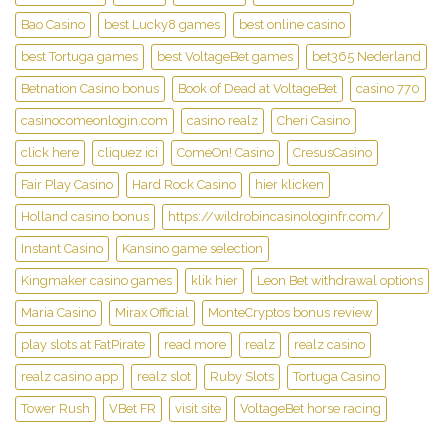
Bao Casino
best Lucky8 games
best online casino
best Tortuga games
best VoltageBet games
bet365 Nederland
Betnation Casino bonus
Book of Dead at VoltageBet
casino 770
casinocomeonlogin.com
casino realz
Cheri Casino
click here
cliquez ici
ComeOn! Casino
CresusCasino
Fair Play Casino
Hard Rock Casino
hier klicken
Holland casino bonus
https://wildrobincasinologinfr.com/
Instant Casino
Kansino game selection
Kingmaker casino games
klik hier
Leon Bet withdrawal options
Maria Casino
Mirax Official
MonteCryptos bonus review
play slots at FatPirate
read more
realz
realz casino
realz casino app
realz slot
Ruby Slots
Tortuga Casino
Tower Rush
VBet FR
visit site
VoltageBet horse racing