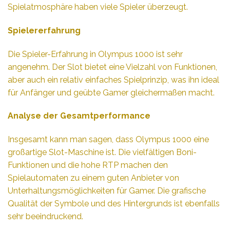
Spielatmosphäre haben viele Spieler überzeugt.
Spielererfahrung
Die Spieler-Erfahrung in Olympus 1000 ist sehr
angenehm. Der Slot bietet eine Vielzahl von Funktionen,
aber auch ein relativ einfaches Spielprinzip, was ihn ideal
für Anfänger und geübte Gamer gleichermaßen macht.
Analyse der Gesamtperformance
Insgesamt kann man sagen, dass Olympus 1000 eine
großartige Slot-Maschine ist. Die vielfältigen Boni-
Funktionen und die hohe RTP machen den
Spielautomaten zu einem guten Anbieter von
Unterhaltungsmöglichkeiten für Gamer. Die grafische
Qualität der Symbole und des Hintergrunds ist ebenfalls
sehr beeindruckend.