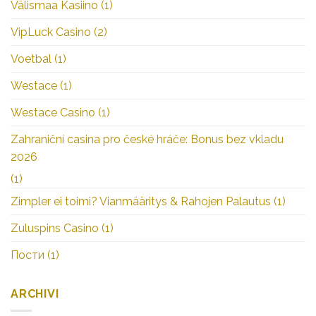
Välismaa Kasiino
(1)
VipLuck Casino
(2)
Voetbal
(1)
Westace
(1)
Westace Casino
(1)
Zahraniční casina pro české hráče: Bonus bez vkladu
2026
(1)
Zimpler ei toimi? Vianmääritys & Rahojen Palautus
(1)
Zuluspins Casino
(1)
Пости
(1)
ARCHIVI