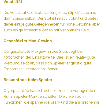
Volatilität
Die Volatilität des Slots variiert je nach Spielfläche und
dem Spieler selbst. Der Slot ist relativ volatil und bietet
daher einige gute Gelegenheiten für hohe Gewinne, aber
auch einige schlechte Zeiten mit verlorenem Geld.
Geschätzter Max-Gewinn
Der geschätzte Maxgewinn des Slots liegt bei
5000fachen der Einsatzwerte. Dies ist ein relativ guter
Wert und zeigt an, dass sich Spieler langfristig gute
Ergebnisse versprechen können.
Bekanntheit beim Spieler
Olympus 1000 hat sich schnell einen hervorragenden
Ruf im Spieler-Markt erschaffen. Die vielen Boni-
Funktionen, die spannende Grafik und die ansprechende