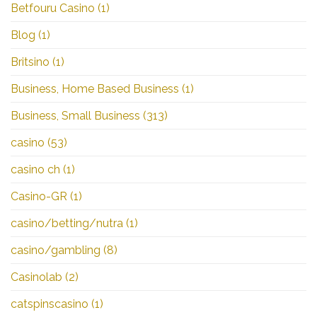
Betfouru Casino
(1)
Blog
(1)
Britsino
(1)
Business, Home Based Business
(1)
Business, Small Business
(313)
casino
(53)
casino ch
(1)
Casino-GR
(1)
casino/betting/nutra
(1)
casino/gambling
(8)
Casinolab
(2)
catspinscasino
(1)