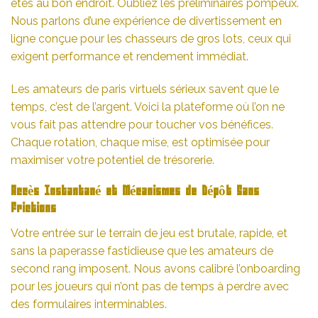
êtes au bon endroit. Oubliez les préliminaires pompeux.
Nous parlons d’une expérience de
divertissement
en
ligne conçue pour les chasseurs de gros lots, ceux qui
exigent performance et rendement immédiat.
Les amateurs de paris virtuels sérieux savent que le
temps, c’est de l’argent. Voici la plateforme où l’on ne
vous fait pas attendre pour toucher vos bénéfices.
Chaque rotation, chaque mise, est optimisée pour
maximiser votre potentiel de trésorerie.
Accès Instantané et Mécanismes de Dépôt Sans
Frictions
Votre entrée sur le terrain de jeu est brutale, rapide, et
sans la paperasse fastidieuse que les amateurs de
second rang imposent. Nous avons calibré l’onboarding
pour les joueurs qui n’ont pas de temps à perdre avec
des formulaires interminables.