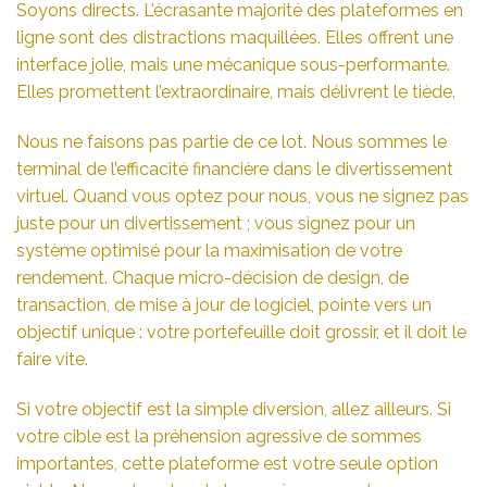
Soyons directs. L’écrasante majorité des plateformes en
ligne sont des distractions maquillées. Elles offrent une
interface jolie, mais une mécanique sous-performante.
Elles promettent l’extraordinaire, mais délivrent le tiède.
Nous ne faisons pas partie de ce lot. Nous sommes le
terminal de l’efficacité financière dans le divertissement
virtuel. Quand vous optez pour nous, vous ne signez pas
juste pour un divertissement ; vous signez pour un
système optimisé pour la maximisation de votre
rendement. Chaque micro-décision de design, de
transaction, de mise à jour de logiciel, pointe vers un
objectif unique : votre portefeuille doit grossir, et il doit le
faire vite.
Si votre objectif est la simple diversion, allez ailleurs. Si
votre cible est la préhension agressive de sommes
importantes, cette plateforme est votre seule option