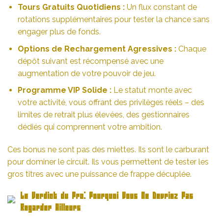
Tours Gratuits Quotidiens :
Un flux constant de
rotations supplémentaires pour tester la chance sans
engager plus de fonds.
Options de Rechargement Agressives :
Chaque
dépôt suivant est récompensé avec une
augmentation de votre pouvoir de jeu.
Programme VIP Solide :
Le statut monte avec
votre activité, vous offrant des privilèges réels – des
limites de retrait plus élevées, des gestionnaires
dédiés qui comprennent votre ambition.
Ces bonus ne sont pas des miettes. Ils sont le carburant
pour dominer le circuit. Ils vous permettent de tester les
gros titres avec une puissance de frappe décuplée.
Le Verdict du Pro: Pourquoi Vous Ne Devriez Pas
Regarder Ailleurs