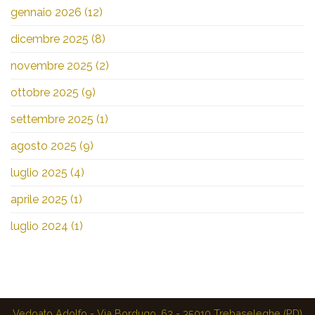
gennaio 2026
(12)
dicembre 2025
(8)
novembre 2025
(2)
ottobre 2025
(9)
settembre 2025
(1)
agosto 2025
(9)
luglio 2025
(4)
aprile 2025
(1)
luglio 2024
(1)
Vedoato Adolfo - Via Bordugo, 63 - 35010 Trebaseleghe (PD)