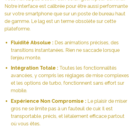
Notre interface est calibrée pour être aussi performante
sur votre smartphone que sur un poste de bureau haut
de gamme. Le lag est un terme obsolète sur cette
plateforme.
Fluidité Absolue :
Des animations précises, des
transitions instantanées. Rien ne saccade lorsque
l’enjeu monte.
Intégration Totale :
Toutes les fonctionnalités
avancées, y compris les réglages de mise complexes
et les options de turbo, fonctionnent sans effort sur
mobile.
Expérience Non Compromise :
Le plaisir de miser
gros ne se limite pas à un fauteuil de cuir. Il est
transportable, précis, et létalement efficace partout
où vous êtes.