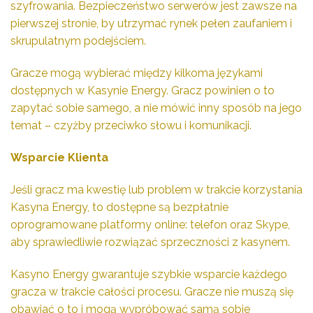
szyfrowania. Bezpieczeństwo serwerów jest zawsze na
pierwszej stronie, by utrzymać rynek pełen zaufaniem i
skrupulatnym podejściem.
Gracze mogą wybierać między kilkoma językami
dostępnych w Kasynie Energy. Gracz powinien o to
zapytać sobie samego, a nie mówić inny sposób na jego
temat – czyżby przeciwko słowu i komunikacji.
Wsparcie Klienta
Jeśli gracz ma kwestię lub problem w trakcie korzystania
Kasyna Energy, to dostępne są bezpłatnie
oprogramowane platformy online: telefon oraz Skype,
aby sprawiedliwie rozwiązać sprzeczności z kasynem.
Kasyno Energy gwarantuje szybkie wsparcie każdego
gracza w trakcie całości procesu. Gracze nie muszą się
obawiać o to i mogą wypróbować samą sobie