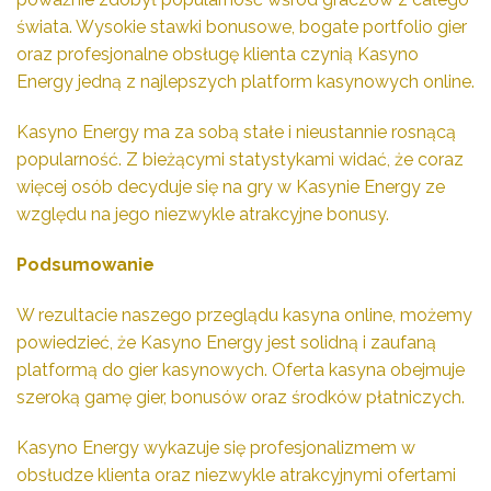
świata. Wysokie stawki bonusowe, bogate portfolio gier
oraz profesjonalne obsługę klienta czynią Kasyno
Energy jedną z najlepszych platform kasynowych online.
Kasyno Energy ma za sobą stałe i nieustannie rosnącą
popularność. Z bieżącymi statystykami widać, że coraz
więcej osób decyduje się na gry w Kasynie Energy ze
względu na jego niezwykle atrakcyjne bonusy.
Podsumowanie
W rezultacie naszego przeglądu kasyna online, możemy
powiedzieć, że Kasyno Energy jest solidną i zaufaną
platformą do gier kasynowych. Oferta kasyna obejmuje
szeroką gamę gier, bonusów oraz środków płatniczych.
Kasyno Energy wykazuje się profesjonalizmem w
obsłudze klienta oraz niezwykle atrakcyjnymi ofertami