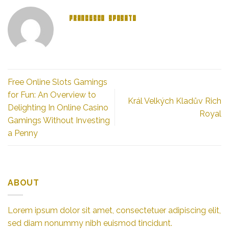
FRANCESCO SPOSATO
Free Online Slots Gamings
for Fun: An Overview to
Král Velkých Kladův Rich
Delighting In Online Casino
Royal
Gamings Without Investing
a Penny
ABOUT
Lorem ipsum dolor sit amet, consectetuer adipiscing elit,
sed diam nonummy nibh euismod tincidunt.