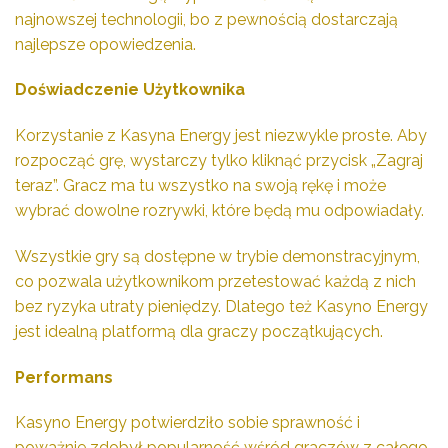
najnowszej technologii, bo z pewnością dostarczają
najlepsze opowiedzenia.
Doświadczenie Użytkownika
Korzystanie z Kasyna Energy jest niezwykle proste. Aby
rozpocząć grę, wystarczy tylko kliknąć przycisk „Zagraj
teraz”. Gracz ma tu wszystko na swoją rękę i może
wybrać dowolne rozrywki, które będą mu odpowiadały.
Wszystkie gry są dostępne w trybie demonstracyjnym,
co pozwala użytkownikom przetestować każdą z nich
bez ryzyka utraty pieniędzy. Dlatego też Kasyno Energy
jest idealną platformą dla graczy początkujących.
Performans
Kasyno Energy potwierdziło sobie sprawność i
poważnie zdobył popularność wśród graczów z całego