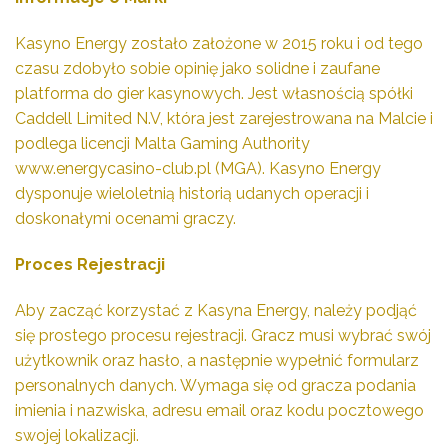
Kasyno Energy zostało założone w 2015 roku i od tego
czasu zdobyło sobie opinię jako solidne i zaufane
platforma do gier kasynowych. Jest własnością spółki
Caddell Limited N.V, która jest zarejestrowana na Malcie i
podlega licencji Malta Gaming Authority
www.energycasino-club.pl
(MGA). Kasyno Energy
dysponuje wieloletnią historią udanych operacji i
doskonałymi ocenami graczy.
Proces Rejestracji
Aby zacząć korzystać z Kasyna Energy, należy podjąć
się prostego procesu rejestracji. Gracz musi wybrać swój
użytkownik oraz hasło, a następnie wypełnić formularz
personalnych danych. Wymaga się od gracza podania
imienia i nazwiska, adresu email oraz kodu pocztowego
swojej lokalizacji.