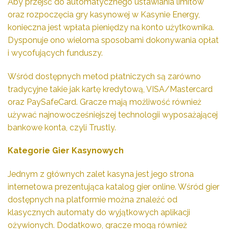
Aby przejść do automatycznego ustawiania limitów
oraz rozpoczęcia gry kasynowej w Kasynie Energy,
konieczna jest wpłata pieniędzy na konto użytkownika.
Dysponuje ono wieloma sposobami dokonywania opłat
i wycofujących funduszy.
Wśród dostępnych metod płatniczych są zarówno
tradycyjne takie jak kartę kredytową, VISA/Mastercard
oraz PaySafeCard. Gracze mają możliwość również
używać najnowocześniejszej technologii wyposażającej
bankowe konta, czyli Trustly.
Kategorie Gier Kasynowych
Jednym z głównych zalet kasyna jest jego strona
internetowa prezentująca katalog gier online. Wśród gier
dostępnych na platformie można znaleźć od
klasycznych automaty do wyjątkowych aplikacji
ożywionych. Dodatkowo, gracze mogą również