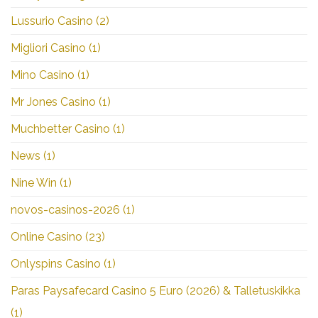
Lussurio Casino
(2)
Migliori Casino
(1)
Mino Casino
(1)
Mr Jones Casino
(1)
Muchbetter Casino
(1)
News
(1)
Nine Win
(1)
novos-casinos-2026
(1)
Online Casino
(23)
Onlyspins Casino
(1)
Paras Paysafecard Casino 5 Euro (2026) & Talletuskikka
(1)