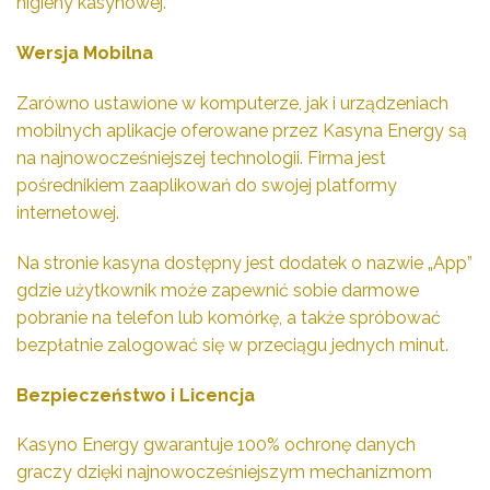
higieny kasynowej.
Wersja Mobilna
Zarówno ustawione w komputerze, jak i urządzeniach
mobilnych aplikacje oferowane przez Kasyna Energy są
na najnowocześniejszej technologii. Firma jest
pośrednikiem zaaplikowań do swojej platformy
internetowej.
Na stronie kasyna dostępny jest dodatek o nazwie „App”
gdzie użytkownik może zapewnić sobie darmowe
pobranie na telefon lub komórkę, a także spróbować
bezpłatnie zalogować się w przeciągu jednych minut.
Bezpieczeństwo i Licencja
Kasyno Energy gwarantuje 100% ochronę danych
graczy dzięki najnowocześniejszym mechanizmom