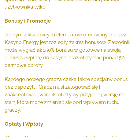
uzytkownika tylko.
Bonusy i Promocje
Jednym z kluczowych elementów oferowanym przez
Kasyno Energy jest rozległy zakres bonusów. Zawodnik
może wygrać aż 150% bonusu w gotówce na swoją
pierwszą wpłatę do kasyna, oraz otrzymać ponad 50
darmowe obroty.
Każdego nowego gracza czeka także specjalny bonus
bez depozytu. Gracz musi zalogować się i
zaakceptować warunki oferty by przyjąć jej wersję na
start, która może zmieniać się pod wpływem ruchu
graczy.
Opłaty i Wpłaty