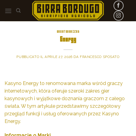
Skip
to
content
UNCATEGORIZED
Energy
PUBBLICATO IL
APRILE 27, 2026
DA
FRANCESCO SPOSATO
Kasyno Energy to renomowana marka wśród graczy
internetowych, która oferuje szeroki zakres gier
kasynowych i wyjątkowe doznania graczom z całego
świata. W tym artykule przedstawimy szczegółowy
przegląd funkcji i usług oferowanych przez Kasyno
Energy.
Informacje o Marki