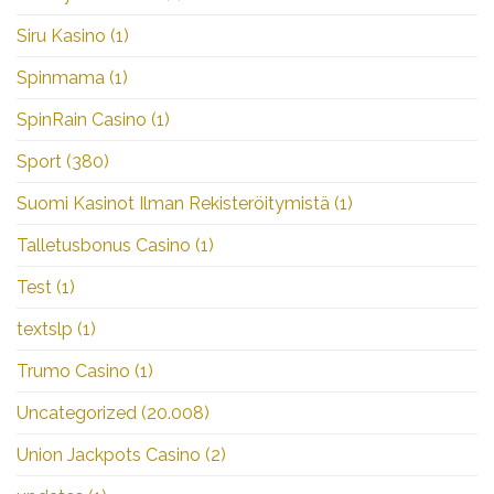
Siru Kasino
(1)
Spinmama
(1)
SpinRain Casino
(1)
Sport
(380)
Suomi Kasinot Ilman Rekisteröitymistä
(1)
Talletusbonus Casino
(1)
Test
(1)
textslp
(1)
Trumo Casino
(1)
Uncategorized
(20.008)
Union Jackpots Casino
(2)