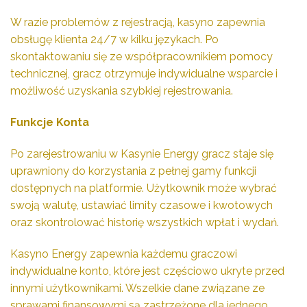
W razie problemów z rejestracją, kasyno zapewnia
obsługę klienta 24/7 w kilku językach. Po
skontaktowaniu się ze współpracownikiem pomocy
technicznej, gracz otrzymuje indywidualne wsparcie i
możliwość uzyskania szybkiej rejestrowania.
Funkcje Konta
Po zarejestrowaniu w Kasynie Energy gracz staje się
uprawniony do korzystania z pełnej gamy funkcji
dostępnych na platformie. Użytkownik może wybrać
swoją walutę, ustawiać limity czasowe i kwotowych
oraz skontrolować historię wszystkich wpłat i wydań.
Kasyno Energy zapewnia każdemu graczowi
indywidualne konto, które jest częściowo ukryte przed
innymi użytkownikami. Wszelkie dane związane ze
sprawami finansowymi są zastrzeżone dla jednego