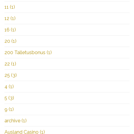
11
(1)
12
(1)
16
(1)
20
(1)
200 Talletusbonus
(1)
22
(1)
25
(3)
4
(1)
5
(3)
9
(1)
archive
(1)
Ausland Casino
(1)