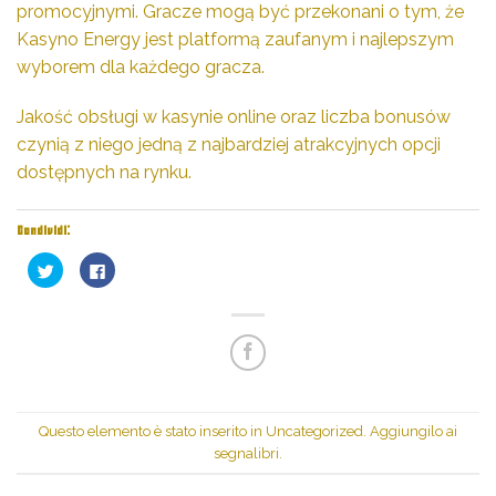
promocyjnymi. Gracze mogą być przekonani o tym, że
Kasyno Energy jest platformą zaufanym i najlepszym
wyborem dla każdego gracza.
Jakość obsługi w kasynie online oraz liczba bonusów
czynią z niego jedną z najbardziej atrakcyjnych opcji
dostępnych na rynku.
Condividi:
Fai
Fai
clic
clic
qui
per
per
condividere
condividere
su
su
Facebook
Twitter
(Si
(Si
apre
apre
in
in
una
una
nuova
nuova
finestra)
finestra)
Questo elemento è stato inserito in
Uncategorized
. Aggiungilo ai
segnalibri
.