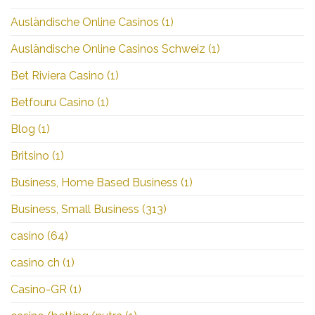
Ausländische Online Casinos
(1)
Ausländische Online Casinos Schweiz
(1)
Bet Riviera Casino
(1)
Betfouru Casino
(1)
Blog
(1)
Britsino
(1)
Business, Home Based Business
(1)
Business, Small Business
(313)
casino
(64)
casino ch
(1)
Casino-GR
(1)