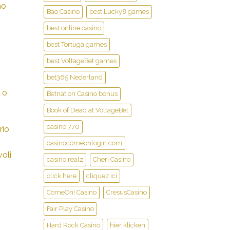
mo
Bao Casino
best Lucky8 games
best online casino
best Tortuga games
best VoltageBet games
bet365 Nederland
 o
Betnation Casino bonus
Book of Dead at VoltageBet
casino 770
rio
casinocomeonlogin.com
voli
casino realz
Cheri Casino
click here
cliquez ici
ComeOn! Casino
CresusCasino
Fair Play Casino
Hard Rock Casino
hier klicken