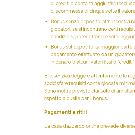
di crediti o contanti aggiuntivi (escl
di scommessa di cinque volte il valore
Bonus senza deposito: altri incentivi
giocatori, se si incontrano certi requis
condizioni, poter ottenere soldi aggiu
Bonus sul deposito: la maggior parte
pagamento effettuato da un giocatore,
in denaro o alcuni valori fissi o “credit
È essenziale leggere attentamente le rego
soddisfare requisiti come giocata minima 
Sono inoltre previste clausole di annulla
rispetto a quelle per il bónus.
Pagamenti e ritiri
La casa d’azzardo online prevede diverse 