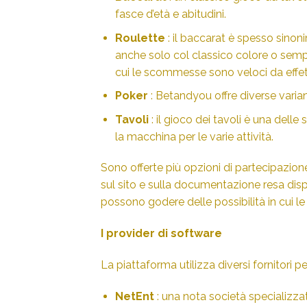
fasce d’età e abitudini.
Roulette
: il baccarat è spesso sinoni
anche solo col classico colore o semp
cui le scommesse sono veloci da effet
Poker
: Betandyou offre diverse varia
Tavoli
: il gioco dei tavoli è una delle
la macchina per le varie attività.
Sono offerte più opzioni di partecipazione 
sul sito e sulla documentazione resa disp
possono godere delle possibilità in cui le 
I provider di software
La piattaforma utilizza diversi fornitori p
NetEnt
: una nota società specializzat