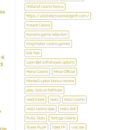
Holland casino bonus
ire
https://wildrobincasinologinfr.com/
Instant Casino
Kansino game selection
Kingmaker casino games
klik hier
 ai
Leon Bet withdrawal options
di
Maria Casino
Mirax Official
MonteCryptos bonus review
play slots at FatPirate
read more
realz
realz casino
realz casino app
realz slot
e
Ruby Slots
Tortuga Casino
Tower Rush
VBet FR
visit site
erse