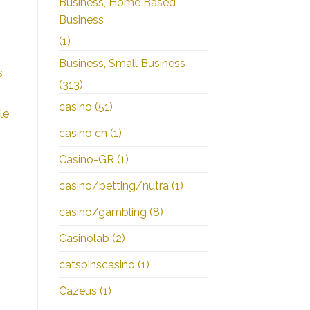
Business, Home Based
Business
(1)
Business, Small Business
s
(313)
casino
(51)
le
casino ch
(1)
Casino-GR
(1)
casino/betting/nutra
(1)
casino/gambling
(8)
Casinolab
(2)
catspinscasino
(1)
Cazeus
(1)