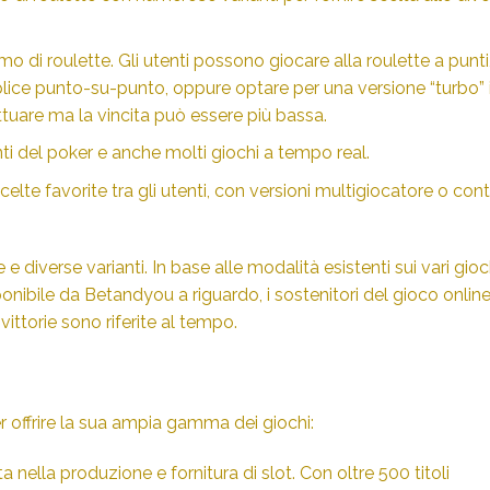
mo di roulette. Gli utenti possono giocare alla roulette a punti
lice punto-su-punto, oppure optare per una versione “turbo” 
tuare ma la vincita può essere più bassa.
nti del poker e anche molti giochi a tempo real.
 scelte favorite tra gli utenti, con versioni multigiocatore o con
e diverse varianti. In base alle modalità esistenti sui vari gioc
onibile da Betandyou a riguardo, i sostenitori del gioco onlin
vittorie sono riferite al tempo.
er offrire la sua ampia gamma dei giochi:
a nella produzione e fornitura di slot. Con oltre 500 titoli