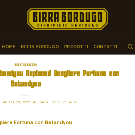
HOME
BIRRA BORDUGO
PRODOTTI
CONTATTI
UNCATEGORIZED
etandyou Replaced Scegliere Fortuna con
Betandyou
IL
APRILE 27, 2026
DA
FRANCESCO SPOSATO
gliere Fortuna con Betandyou