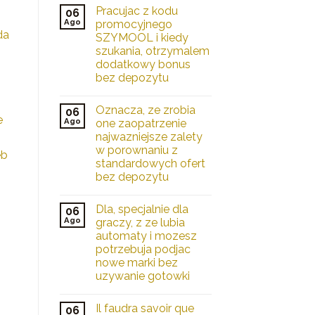
Pracujac z kodu
06
Ago
promocyjnego
da
SZYMOOL i kiedy
szukania, otrzymalem
dodatkowy bonus
bez depozytu
Oznacza, ze zrobia
06
e
Ago
one zaopatrzenie
najwazniejsze zalety
w porownaniu z
eb
standardowych ofert
bez depozytu
Dla, specjalnie dla
06
Ago
graczy, z ze lubia
automaty i mozesz
potrzebuja podjac
nowe marki bez
uzywanie gotowki
Il faudra savoir que
06