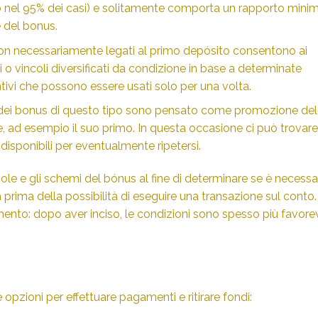
uso nel 95% dei casi) e solitamente comporta un rapporto mini
 del bonus.
 non necessariamente legati al primo depósito consentono ai
iti o vincoli diversificati da condizione in base a determinate
ntivi che possono essere usati solo per una volta.
 dei bonus di questo tipo sono pensato come promozione del
 ad esempio il suo primo. In questa occasione ci può trovare
i” disponibili per eventualmente ripetersi.
le e gli schemi del bónus al fine di determinare se è necessa
prima della possibilità di eseguire una transazione sul conto.
mento: dopo aver inciso, le condizioni sono spesso più favore
opzioni per effettuare pagamenti e ritirare fondi: