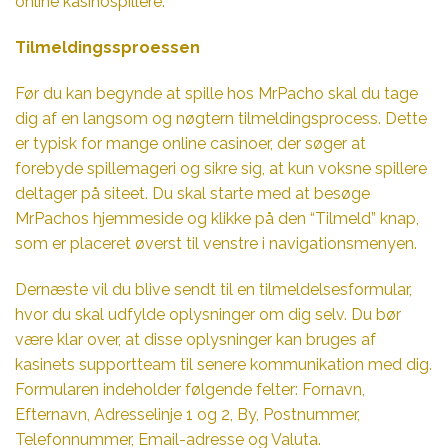
online kasinospillere.
Tilmeldingssproessen
Før du kan begynde at spille hos MrPacho skal du tage
dig af en langsom og nøgtern tilmeldingsprocess. Dette
er typisk for mange online casinoer, der søger at
forebyde spillemageri og sikre sig, at kun voksne spillere
deltager på siteet. Du skal starte med at besøge
MrPachos hjemmeside og klikke på den “Tilmeld” knap,
som er placeret øverst til venstre i navigationsmenyen.
Dernæste vil du blive sendt til en tilmeldelsesformular,
hvor du skal udfylde oplysninger om dig selv. Du bør
være klar over, at disse oplysninger kan bruges af
kasinets supportteam til senere kommunikation med dig.
Formularen indeholder følgende felter: Fornavn,
Efternavn, Adresselinje 1 og 2, By, Postnummer,
Telefonnummer, Email-adresse og Valuta.