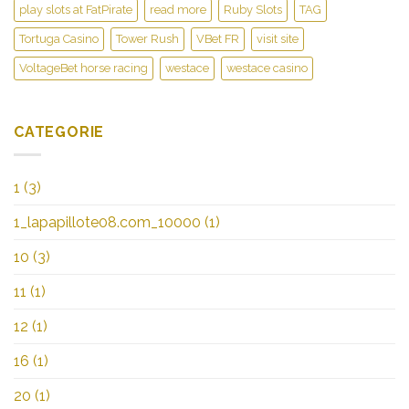
play slots at FatPirate
read more
Ruby Slots
TAG
Tortuga Casino
Tower Rush
VBet FR
visit site
VoltageBet horse racing
westace
westace casino
CATEGORIE
1
(3)
1_lapapillote08.com_10000
(1)
10
(3)
11
(1)
12
(1)
16
(1)
20
(1)