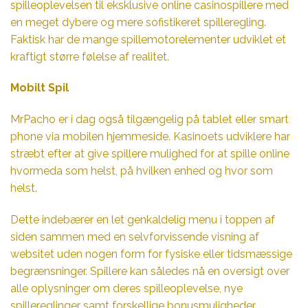
spilleoplevelsen til eksklusive online casinospillere med
en meget dybere og mere sofistikeret spilleregling.
Faktisk har de mange spillemotorelementer udviklet et
kraftigt større følelse af realitet.
Mobilt Spil
MrPacho er i dag også tilgængelig på tablet eller smart
phone via mobilen hjemmeside. Kasinoets udviklere har
stræbt efter at give spillere mulighed for at spille online
hvormeda som helst, på hvilken enhed og hvor som
helst.
Dette indebærer en let genkaldelig menu i toppen af
siden sammen med en selvforvissende visning af
websitet uden nogen form for fysiske eller tidsmæssige
begrænsninger. Spillere kan således nå en oversigt over
alle oplysninger om deres spilleoplevelse, nye
spillereglinger samt forskellige bonusmuligheder.