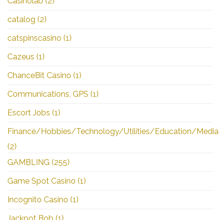
Casinolab
(2)
catalog
(2)
catspinscasino
(1)
Cazeus
(1)
ChanceBit Casino
(1)
Communications, GPS
(1)
Escort Jobs
(1)
Finance/Hobbies/Technology/Utilities/Education/Media
(2)
GAMBLING
(255)
Game Spot Casino
(1)
Incognito Casino
(1)
Jackpot Bob
(1)