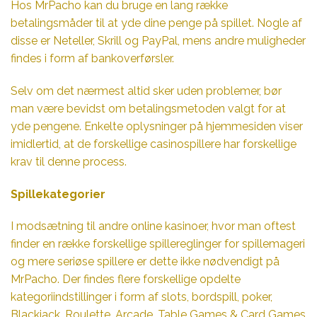
Hos MrPacho kan du bruge en lang række
betalingsmåder til at yde dine penge på spillet. Nogle af
disse er Neteller, Skrill og PayPal, mens andre muligheder
findes i form af bankoverførsler.
Selv om det nærmest altid sker uden problemer, bør
man være bevidst om betalingsmetoden valgt for at
yde pengene. Enkelte oplysninger på hjemmesiden viser
imidlertid, at de forskellige casinospillere har forskellige
krav til denne process.
Spillekategorier
I modsætning til andre online kasinoer, hvor man oftest
finder en række forskellige spillereglinger for spillemageri
og mere seriøse spillere er dette ikke nødvendigt på
MrPacho. Der findes flere forskellige opdelte
kategoriindstillinger i form af slots, bordspill, poker,
Blackjack, Roulette, Arcade, Table Games & Card Games