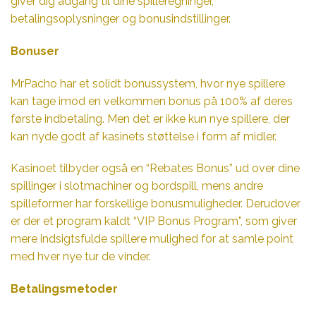
giver dig adgang til dine spilleregninger,
betalingsoplysninger og bonusindstillinger.
Bonuser
MrPacho har et solidt bonussystem, hvor nye spillere
kan tage imod en velkommen bonus på 100% af deres
første indbetaling. Men det er ikke kun nye spillere, der
kan nyde godt af kasinets støttelse i form af midler.
Kasinoet tilbyder også en “Rebates Bonus” ud over dine
spillinger i slotmachiner og bordspill, mens andre
spilleformer har forskellige bonusmuligheder. Derudover
er der et program kaldt “VIP Bonus Program”, som giver
mere indsigtsfulde spillere mulighed for at samle point
med hver nye tur de vinder.
Betalingsmetoder