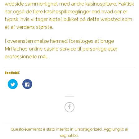
webside sammenlignet med andre kasinospillere. Faktisk
har også de flere kasinospillereglinger end hvad der er
typisk, hvis vi tager sigte i blikket på dette websted som
ét af verdens største.
I overenstemmelse hermed foresloges at bruge
MrPachos online casino service til personlige eller
professionelle mål.
Condividi:
Fai
Fai
clic
clic
qui
per
per
condividere
condividere
su
su
Facebook
Twitter
(Si
(Si
apre
apre
in
in
una
una
nuova
nuova
finestra)
finestra)
Questo elemento è stato inserito in
Uncategorized
. Aggiungilo ai
segnalibri
.