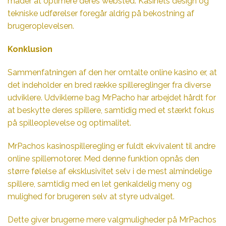
måder at optimere deres websted. Kasinets design og
tekniske udførelser foregår aldrig på bekostning af
brugeroplevelsen.
Konklusion
Sammenfatningen af den her omtalte online kasino er, at
det indeholder en bred række spillereglinger fra diverse
udviklere. Udviklerne bag MrPacho har arbejdet hårdt for
at beskytte deres spillere, samtidig med et stærkt fokus
på spilleoplevelse og optimalitet.
MrPachos kasinospilleregling er fuldt ekvivalent til andre
online spillemotorer. Med denne funktion opnås den
større følelse af eksklusivitet selv i de mest almindelige
spillere, samtidig med en let genkaldelig meny og
mulighed for brugeren selv at styre udvalget.
Dette giver brugerne mere valgmuligheder på MrPachos