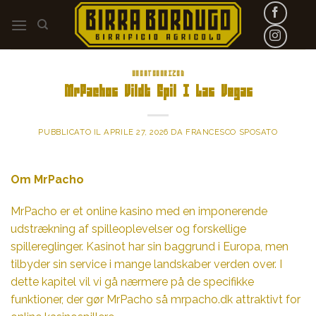
Skip
to
content
UNCATEGORIZED
MrPachos Vildt Spil I Las Vegas
PUBBLICATO IL
APRILE 27, 2026
DA
FRANCESCO SPOSATO
Om MrPacho
MrPacho er et online kasino med en imponerende
udstrækning af spilleoplevelser og forskellige
spillereglinger. Kasinot har sin baggrund i Europa, men
tilbyder sin service i mange landskaber verden over. I
dette kapitel vil vi gå nærmere på de specifikke
funktioner, der gør MrPacho så
mrpacho.dk
attraktivt for