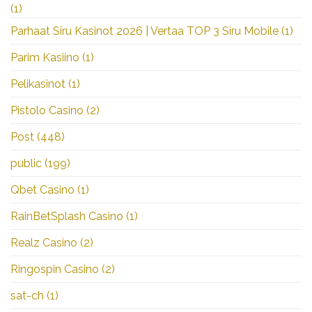
(1)
Parhaat Siru Kasinot 2026 | Vertaa TOP 3 Siru Mobile
(1)
Parim Kasiino
(1)
Pelikasinot
(1)
Pistolo Casino
(2)
Post
(448)
public
(199)
Qbet Casino
(1)
RainBetSplash Casino
(1)
Realz Casino
(2)
Ringospin Casino
(2)
sat-ch
(1)