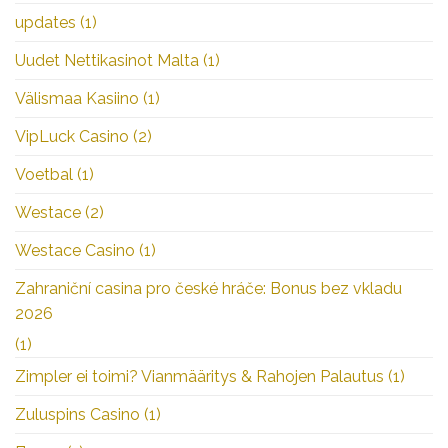
updates
(1)
Uudet Nettikasinot Malta
(1)
Välismaa Kasiino
(1)
VipLuck Casino
(2)
Voetbal
(1)
Westace
(2)
Westace Casino
(1)
Zahraniční casina pro české hráče: Bonus bez vkladu
2026
(1)
Zimpler ei toimi? Vianmääritys & Rahojen Palautus
(1)
Zuluspins Casino
(1)