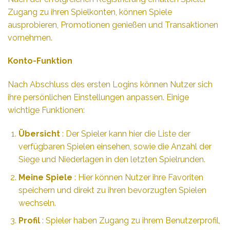
Zugang zu ihren Spielkonten, können Spiele
ausprobieren, Promotionen genießen und Transaktionen
vornehmen.
Konto-Funktion
Nach Abschluss des ersten Logins können Nutzer sich
ihre persönlichen Einstellungen anpassen. Einige
wichtige Funktionen:
Übersicht
: Der Spieler kann hier die Liste der
verfügbaren Spielen einsehen, sowie die Anzahl der
Siege und Niederlagen in den letzten Spielrunden.
Meine Spiele
: Hier können Nutzer ihre Favoriten
speichern und direkt zu ihren bevorzugten Spielen
wechseln.
Profil
: Spieler haben Zugang zu ihrem Benutzerprofil,