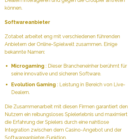
Dealern interagieren und gegen die Croupier antreten
können.
Softwareanbieter
Zotabet arbeitet eng mit verschiedenen führenden
Anbietern der Online-Spielwelt zusammen. Einige
bekannte Namen:
Microgaming
: Dieser Brancheneinher berühmt für
seine innovative und sicheren Software.
Evolution Gaming
: Leistung in Bereich von Live-
Dealern.
Die Zusammenarbeit mit diesen Firmen garantiert den
Nutzern ein reibungsloses Spielerlebnis und maximiert
die Erfahrung der Spielers durch eine nahtlose
Integration zwischen dem Casino-Angebot und der
Softwareanbieter-Funktion.