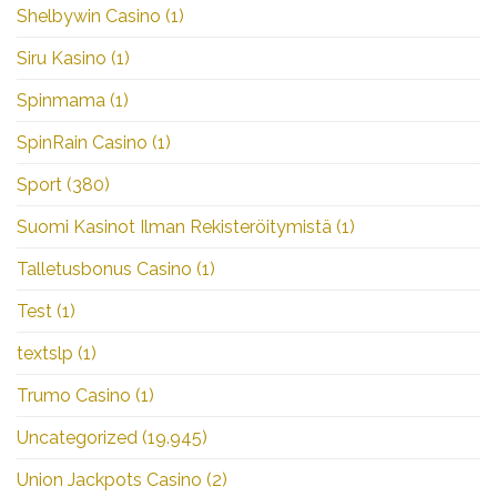
Shelbywin Casino
(1)
Siru Kasino
(1)
Spinmama
(1)
SpinRain Casino
(1)
Sport
(380)
Suomi Kasinot Ilman Rekisteröitymistä
(1)
Talletusbonus Casino
(1)
Test
(1)
textslp
(1)
Trumo Casino
(1)
Uncategorized
(19.945)
Union Jackpots Casino
(2)