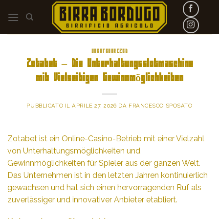
Skip
to
content
UNCATEGORIZED
Zotabet – Die Unterhaltungsslotmaschine
mit Vielseitigen Gewinnmöglichkeiten
PUBBLICATO IL
APRILE 27, 2026
DA
FRANCESCO SPOSATO
Zotabet ist ein Online-Casino-Betrieb mit einer Vielzahl
von Unterhaltungsmöglichkeiten und
Gewinnmöglichkeiten für Spieler aus der ganzen Welt.
Das Unternehmen ist in den letzten Jahren kontinuierlich
gewachsen und hat sich einen hervorragenden Ruf als
zuverlässiger und innovativer Anbieter etabliert.