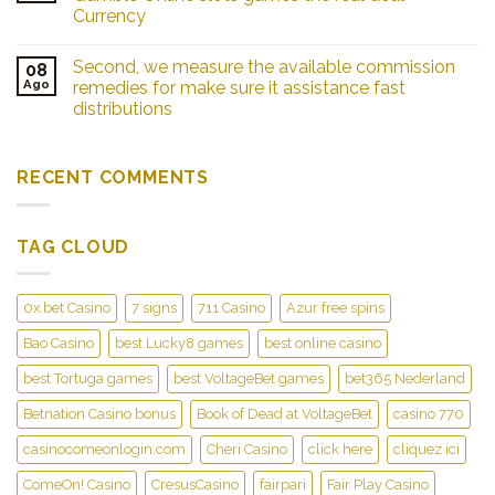
Currency
Second, we measure the available commission
08
Ago
remedies for make sure it assistance fast
distributions
RECENT COMMENTS
TAG CLOUD
0x.bet Casino
7 signs
711 Casino
Azur free spins
Bao Casino
best Lucky8 games
best online casino
best Tortuga games
best VoltageBet games
bet365 Nederland
Betnation Casino bonus
Book of Dead at VoltageBet
casino 770
casinocomeonlogin.com
Cheri Casino
click here
cliquez ici
ComeOn! Casino
CresusCasino
fairpari
Fair Play Casino