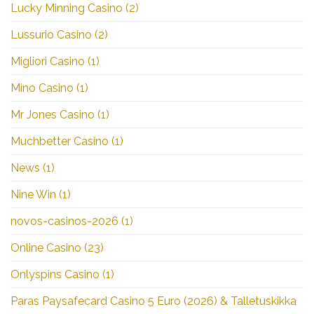
Lucky Minning Casino
(2)
Lussurio Casino
(2)
Migliori Casino
(1)
Mino Casino
(1)
Mr Jones Casino
(1)
Muchbetter Casino
(1)
News
(1)
Nine Win
(1)
novos-casinos-2026
(1)
Online Casino
(23)
Onlyspins Casino
(1)
Paras Paysafecard Casino 5 Euro (2026) & Talletuskikka