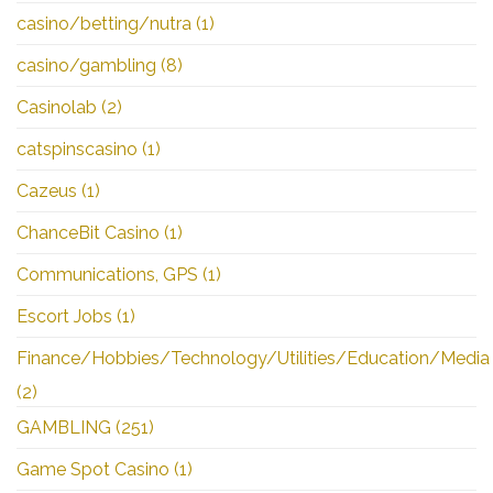
casino/betting/nutra
(1)
casino/gambling
(8)
Casinolab
(2)
catspinscasino
(1)
Cazeus
(1)
ChanceBit Casino
(1)
Communications, GPS
(1)
Escort Jobs
(1)
Finance/Hobbies/Technology/Utilities/Education/Media
(2)
GAMBLING
(251)
Game Spot Casino
(1)