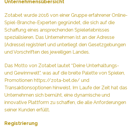
Unternehmensübersicht
Zotabet wurde 2016 von einer Gruppe erfahrener Online-
Spiel-Branche-Experten gegründet, die sich auf die
Schaffung eines ansprechenden Spielerlebnisses
spezialisieren. Das Unternehmen ist an der Adresse
[Adresse] registriert und unterliegt den Gesetzgebungen
und Vorschriften des jeweiligen Landes.
Das Motto von Zotabet lautet “Deine Unterhaltungs-
und Gewinnwelt”, was auf die breite Palette von Spielen,
Promotionen
https://zota-bet.de/
und
Transaktionsoptionen hinweist. Im Laufe der Zeit hat das
Unternehmen sich bemüht, eine dynamische und
innovative Plattform zu schaffen, die alle Anforderungen
seiner Kunden erfüllt.
Registrierung