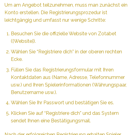
Um am Angebot teilzunehmen, muss man zunächst ein
Konto erstellen. Die Registrierungsprozedur ist
leichtgängig und umfasst nur wenige Schritte:
Besuchen Sie die offizielle Website von Zotabet
([Website]).
Wählen Sie “Registriere dich” in der oberen rechten
Ecke.
Füllen Sie das Registrierungsformular mit Ihren
Kontaktdaten aus (Name, Adresse, Telefonnummer
usw.) und Ihren Spielerinformationen (Währungspaar,
Benutzername usw.).
Wählen Sie Ihr Passwort und bestätigen Sie es.
Klicken Sie auf “Registriere dich” und das System
sendet Ihnen eine Bestätigungsmail.
Nach der erfolgreichen Registrierung erhalten Spieler