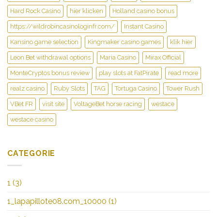
Hard Rock Casino
hier klicken
Holland casino bonus
https://wildrobincasinologinfr.com/
Instant Casino
Kansino game selection
Kingmaker casino games
klik hier
Leon Bet withdrawal options
Maria Casino
Mirax Official
MonteCryptos bonus review
play slots at FatPirate
read more
realz casino
Ruby Slots
TAG
Tortuga Casino
Tower Rush
VBet FR
visit site
VoltageBet horse racing
westace
westace casino
CATEGORIE
1
(3)
1_lapapillote08.com_10000
(1)