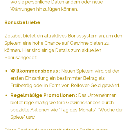
wo sie persönliche Daten ändern oder neue
Währungen hinzufügen können.
Bonusbetriebe
Zotabet bietet ein attraktives Bonussystem an, um den
Spielern eine hohe Chance auf Gewinne bieten zu
können. Hier sind einige Details zum aktuellen
Bonusangebot:
Willkommensbonus
: Neuen Spielern wird bei der
ersten Einzahlung ein bestimmter Betrag als
Freibeträg oder in Form von Rollover-Geld gewährt.
Regelmäßige Promotionen
: Das Unternehmen
bietet regelmäßig weitere Gewinnchancen durch
spezielle Aktionen wie “Tag des Monats”, “Woche der
Spiele” usw.