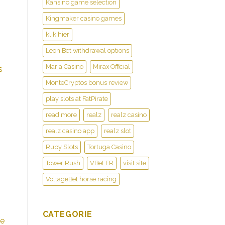
Kansino game selection
Kingmaker casino games
klik hier
Leon Bet withdrawal options
Maria Casino
Mirax Official
s
MonteCryptos bonus review
play slots at FatPirate
read more
realz
realz casino
realz casino app
realz slot
Ruby Slots
Tortuga Casino
Tower Rush
VBet FR
visit site
VoltageBet horse racing
CATEGORIE
de