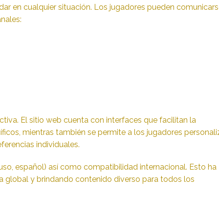
ar en cualquier situación. Los jugadores pueden comunicar
nales:
ctiva. El sitio web cuenta con interfaces que facilitan la
icos, mientras también se permite a los jugadores personali
ferencias individuales.
 ruso, español) así como compatibilidad internacional. Esto ha
a global y brindando contenido diverso para todos los