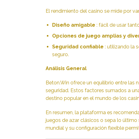
El rendimiento del casino se mide por va
Diseño amigable
: fácil de usar ta
Opciones de juego amplias y div
Seguridad confiable
: utilizando la
seguro.
Análisis General
Beton.Win ofrece un equilibrio entre las 
seguridad. Estos factores sumados a una
destino popular en el mundo de los casin
En resumen, la plataforma es recomendab
juegos de azar clásicos o sepa lo último 
mundial y su configuración flexible perm