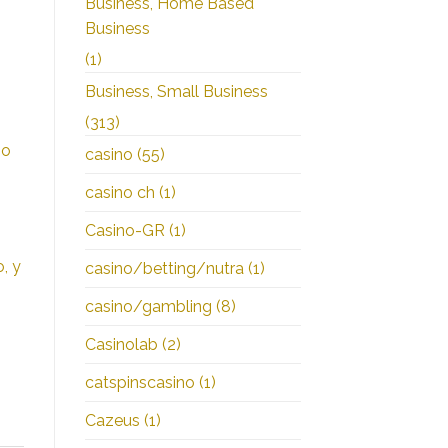
Business, Home Based
Business
(1)
Business, Small Business
(313)
no
casino
(55)
casino ch
(1)
Casino-GR
(1)
, y
casino/betting/nutra
(1)
casino/gambling
(8)
Casinolab
(2)
catspinscasino
(1)
Cazeus
(1)