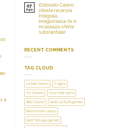
Eldorado Casino:
07
Ago
citeste recenzia
integrala,
inregistreaza-te si
incaseaza oferte
substantiale!
los
RECENT COMMENTS
o
TAG CLOUD
eb.
0x.bet Casino
7 signs
711 Casino
Azur free spins
s a
Bao Casino
best Lucky8 games
best online casino
best Tortuga games