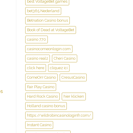
best VoltageBet games
bet365 Nederland
Betnation Casino bonus
Book of Dead at VoltageBet
casino 770
casinocomeonlogin.com
casino realz
Cheri Casino
click here
cliquez ici
ComeOn! Casino
CresusCasino
Fair Play Casino
os
Hard Rock Casino
hier klicken
Holland casino bonus
https://wildrobincasinologinfr.com/
Instant Casino