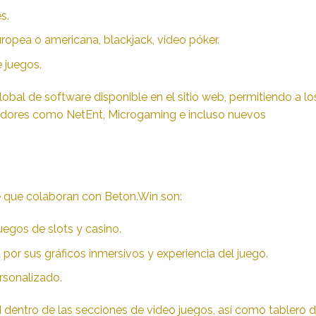
s.
europea o americana, blackjack, video póker.
 juegos.
obal de software disponible en el sitio web, permitiendo a lo
eedores como NetEnt, Microgaming e incluso nuevos
e que colaboran con Beton.Win son:
uegos de slots y casino.
a por sus gráficos inmersivos y experiencia del juego.
rsonalizado.
 dentro de las secciones de video juegos, así como tablero 