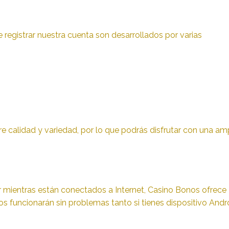
registrar nuestra cuenta son desarrollados por varias
 calidad y variedad, por lo que podrás disfrutar con una am
r mientras están conectados a Internet, Casino Bonos ofrece
os funcionarán sin problemas tanto si tienes dispositivo Andr