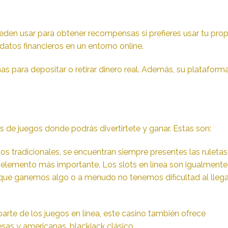
ueden usar para obtener recompensas si prefieres usar tu prop
datos financieros en un entorno online.
as para depositar o retirar dinero real. Además, su plataform
 de juegos donde podrás divertirtete y ganar. Estas son:
inos tradicionales, se encuentran siempre presentes las ruletas
lemento más importante. Los slots en línea son igualmente
e que ganemos algo o a menudo no tenemos dificultad al llega
parte de los juegos en linea, este casino también ofrece
sas y americanas, blackjack clásico.