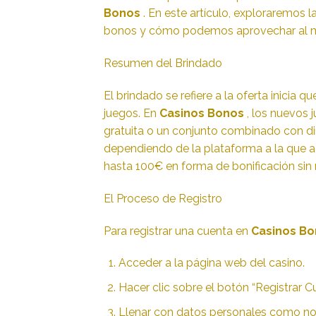
Bonos
. En este artículo, exploraremos 
bonos
y cómo podemos aprovechar al má
Resumen del Brindado
El brindado se refiere a la oferta inicia q
juegos. En
Casinos Bonos
, los nuevos 
gratuita o un conjunto combinado con din
dependiendo de la plataforma a la que
hasta 100€ en forma de bonificación sin 
El Proceso de Registro
Para registrar una cuenta en
Casinos B
Acceder a la página web del casino.
Hacer clic sobre el botón “Registrar Cu
Llenar con datos personales como nom