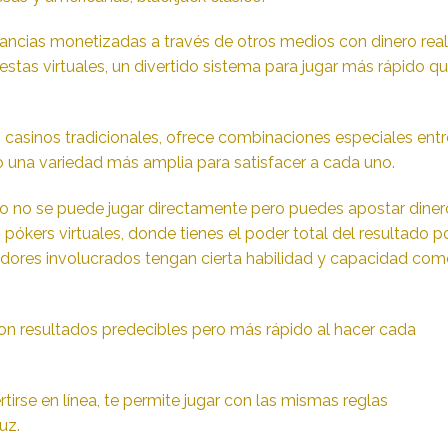
nancias monetizadas a través de otros medios con dinero real
estas virtuales, un divertido sistema para jugar más rápido q
s casinos tradicionales, ofrece combinaciones especiales entr
do una variedad más amplia para satisfacer a cada uno.
so no se puede jugar directamente pero puedes apostar diner
 pókers virtuales, donde tienes el poder total del resultado p
gadores involucrados tengan cierta habilidad y capacidad co
con resultados predecibles pero más rápido al hacer cada
rtirse en línea, te permite jugar con las mismas reglas
uz.