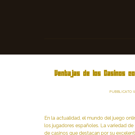
Skip
to
content
Ventajas de los Casinos c
PUBBLICATO 
En la actualidad, el mundo del juego onl
los jugadores españoles. La variedad de
de casinos que destacan por su excelent