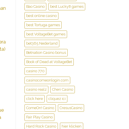
Bao Casino
best Lucky8 games
han
best online casino
best Tortuga games
best VoltageBet games
era
bet365 Nederland
ta)
Betnation Casino bonus
Book of Dead at VoltageBet
casino 770
casinocomeonlogin.com
casino realz
Cheri Casino
click here
cliquez ici
s
ComeOn! Casino
CresusCasino
ue
a
Fair Play Casino
Hard Rock Casino
hier klicken