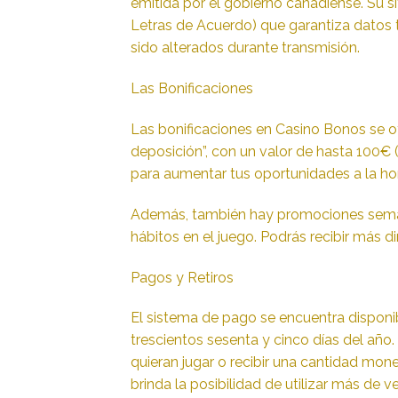
emitida por el gobierno canadiense. Su s
Letras de Acuerdo) que garantiza datos 
sido alterados durante transmisión.
Las Bonificaciones
Las bonificaciones en Casino Bonos se o
deposición”, con un valor de hasta 100€ 
para aumentar tus oportunidades a la hor
Además, también hay promociones seman
hábitos en el juego. Podrás recibir más d
Pagos y Retiros
El sistema de pago se encuentra disponib
trescientos sesenta y cinco días del año
quieran jugar o recibir una cantidad mon
brinda la posibilidad de utilizar más de v