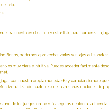
ecesario.
al.
estra cuenta en el casino y estar listo para comenzar a juga
no Bonos, podemos aprovechar varias ventajas adicionales:
suario es muy clara e intuitiva. Puedes acceder fácilmente des
rnet.
jugar con nuestra propia moneda (€) y cambiar siempre que
fectivo, utilizando cualquiera de las muchas opciones de pa
s uno de los juegos online más seguros debido a su licencia