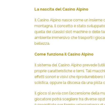
La nascita del Casino Alpino
Il Casino Alpino nasce come un insieme di
montagna. Il concetto è stato sviluppato 
quella dei classici slot machine o delle ta
ambiente immersivo che trasporti i giocato
bellezza.
Come funziona il Casino Alpino
Il sistema del Casino Alpino prevede l’uti
proprie caratteristiche e temi. Tali macc
effetti sonori e visivi che riprodurrebbero
sciistica, oppure la discesa da una pista d
Il gioco si avvia con l’accensione della 
giocatore potrà scegliere tra diverse opz
è progettato per fornire un’esperienza di 