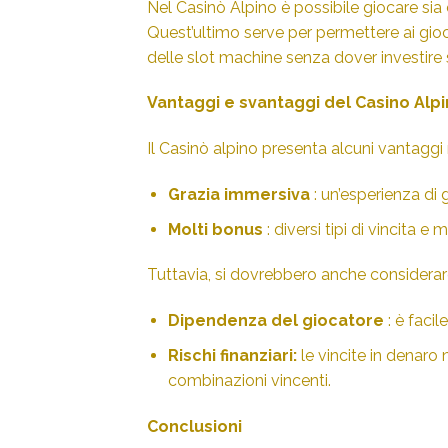
Nel Casinò Alpino è possibile giocare sia c
Quest’ultimo serve per permettere ai giocat
delle slot machine senza dover investire s
Vantaggi e svantaggi del Casino Alp
Il Casinò alpino presenta alcuni vantaggi ri
Grazia immersiva
: un’esperienza di
Molti bonus
: diversi tipi di vincita e
Tuttavia, si dovrebbero anche considerare 
Dipendenza del giocatore
: è faci
Rischi finanziari:
le vincite in denar
combinazioni vincenti.
Conclusioni