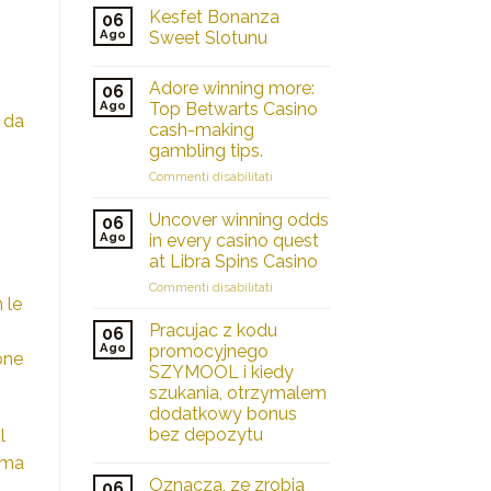
Kesfet Bonanza
06
Ago
Sweet Slotunu
Adore winning more:
06
Ago
Top Betwarts Casino
a da
cash-making
gambling tips.
su
Commenti disabilitati
Adore
winning
Uncover winning odds
06
more:
Ago
in every casino quest
Top
at Libra Spins Casino
Betwarts
su
Commenti disabilitati
Casino
 le
Uncover
cash-
winning
making
Pracujac z kodu
06
odds
gambling
Ago
promocyjnego
ione
in
tips.
SZYMOOL i kiedy
every
szukania, otrzymalem
casino
dodatkowy bonus
quest
bez depozytu
l
at
Libra
tema
Spins
Oznacza, ze zrobia
06