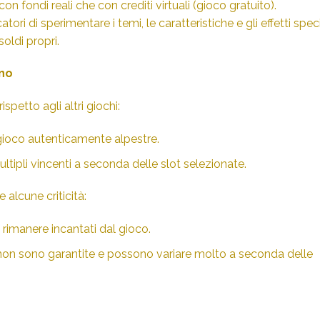
on fondi reali che con crediti virtuali (gioco gratuito).
ori di sperimentare i temi, le caratteristiche e gli effetti speci
oldi propri.
ino
spetto agli altri giochi:
 gioco autenticamente alpestre.
 multipli vincenti a seconda delle slot selezionate.
alcune criticità:
le rimanere incantati dal gioco.
o non sono garantite e possono variare molto a seconda delle