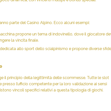
 fanno parte del Casino Alpino. Ecco alcuni esempi:
acchina propone un tema di indovinello, dove il giocatore d
gere la vincita finale.
 dedicata allo sport dello scialpinismo e propone diverse sfid
no
ge il principio della legittimità delle scommesse. Tutte le slot
presso l’ufficio competente per la loro validazione ai sensi
tono vincoli specifici relativi a questa tipologia di giochi.