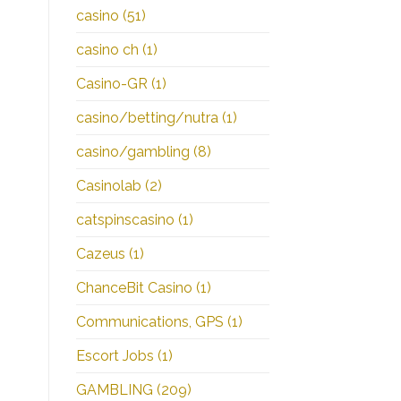
casino
(51)
casino ch
(1)
Casino-GR
(1)
casino/betting/nutra
(1)
casino/gambling
(8)
Casinolab
(2)
catspinscasino
(1)
Cazeus
(1)
ChanceBit Casino
(1)
Communications, GPS
(1)
Escort Jobs
(1)
GAMBLING
(209)