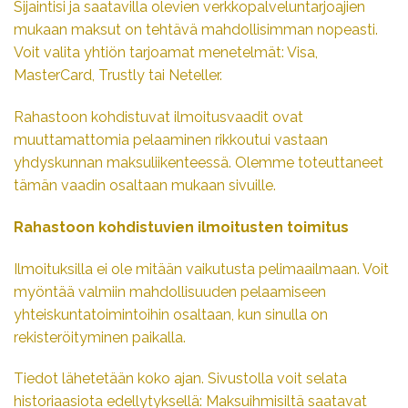
Sijaintisi ja saatavilla olevien verkkopalveluntarjoajien
mukaan maksut on tehtävä mahdollisimman nopeasti.
Voit valita yhtiön tarjoamat menetelmät: Visa,
MasterCard, Trustly tai Neteller.
Rahastoon kohdistuvat ilmoitusvaadit ovat
muuttamattomia pelaaminen rikkoutui vastaan
yhdyskunnan maksuliikenteessä. Olemme toteuttaneet
tämän vaadin osaltaan mukaan sivuille.
Rahastoon kohdistuvien ilmoitusten toimitus
Ilmoituksilla ei ole mitään vaikutusta pelimaailmaan. Voit
myöntää valmiin mahdollisuuden pelaamiseen
yhteiskuntatoimintoihin osaltaan, kun sinulla on
rekisteröityminen paikalla.
Tiedot lähetetään koko ajan. Sivustolla voit selata
historiaasiota edellytyksellä: Maksuihmisiltä saatavat