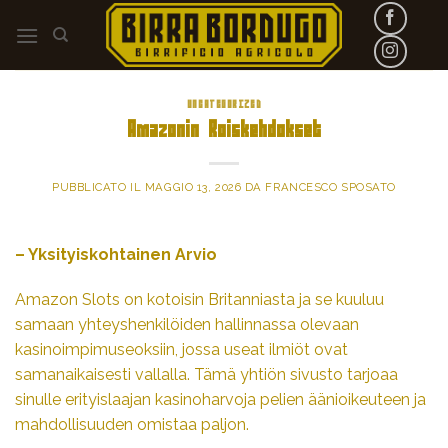
Skip
to
content
UNCATEGORIZED
Amazonin Roiskehdokset
PUBBLICATO IL
MAGGIO 13, 2026
DA
FRANCESCO SPOSATO
– Yksityiskohtainen Arvio
Amazon Slots on kotoisin Britanniasta ja se kuuluu
samaan yhteyshenkilöiden hallinnassa olevaan
kasinoimpimuseoksiin, jossa useat ilmiöt ovat
samanaikaisesti vallalla. Tämä yhtiön sivusto tarjoaa
sinulle erityislaajan kasinoharvoja pelien äänioikeuteen ja
mahdollisuuden omistaa paljon.