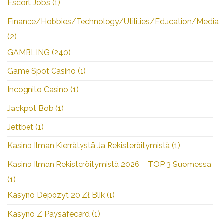
Escort Jobs
(1)
Finance/Hobbies/Technology/Utilities/Education/Media
(2)
GAMBLING
(240)
Game Spot Casino
(1)
Incognito Casino
(1)
Jackpot Bob
(1)
Jettbet
(1)
Kasino Ilman Kierrätystä Ja Rekisteröitymistä
(1)
Kasino Ilman Rekisteröitymistä 2026 – TOP 3 Suomessa
(1)
Kasyno Depozyt 20 Zł Blik
(1)
Kasyno Z Paysafecard
(1)