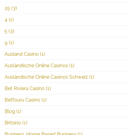
25
(3)
4
(1)
5
(3)
9
(1)
Ausland Casino
(1)
Ausländische Online Casinos
(1)
Ausländische Online Casinos Schweiz
(1)
Bet Riviera Casino
(1)
Betfouru Casino
(1)
Blog
(1)
Britsino
(1)
Business, Home Based Business
(1)