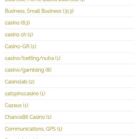
Business, Small Business
(313)
casino
(63)
casino ch
(1)
Casino-GR
(1)
casino/betting/nutra
(1)
casino/gambling
(8)
Casinolab
(2)
catspinscasino
(1)
Cazeus
(1)
ChanceBit Casino
(1)
Communications, GPS
(1)