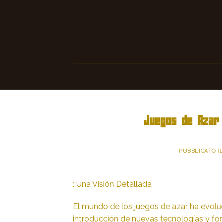
Skip
to
content
Juegos de Azar
PUBBLICATO I
: Una Visión Detallada
El mundo de los juegos de azar ha evoluc
introducción de nuevas tecnologías y fo