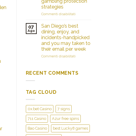
gambling protection
Craps
simple-
strategies
den
to-
fool
su
Commenti disabilitati
around
Cultivate
with
triumphant
San Diego’s best
07
site
belief:
Ago
dining, enjoy, and
with
Smart
incidents-handpicked
many
Mostbet
and you may taken to
special
gambling
their email per week
features
protection
and
strategies
su
Commenti disabilitati
you
n
San
can
Diego’s
an
best
RECENT COMMENTS
attractive
dining,
design
enjoy,
and
TAG CLOUD
incidents-
handpicked
and
you
0x.bet Casino
7 signs
may
taken
711 Casino
Azur free spins
to
r
their
Bao Casino
best Lucky8 games
email