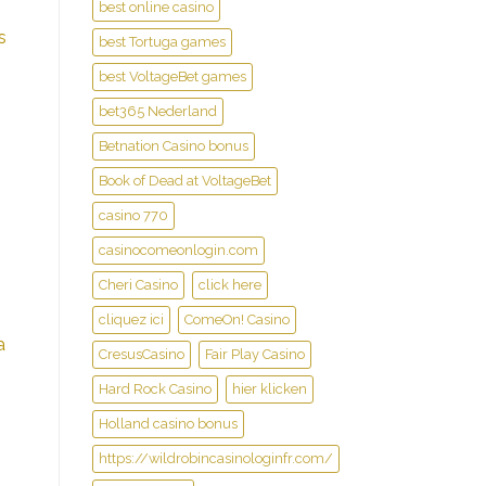
best online casino
per
week
s
best Tortuga games
best VoltageBet games
bet365 Nederland
Betnation Casino bonus
Book of Dead at VoltageBet
casino 770
casinocomeonlogin.com
Cheri Casino
click here
cliquez ici
ComeOn! Casino
a
CresusCasino
Fair Play Casino
Hard Rock Casino
hier klicken
Holland casino bonus
https://wildrobincasinologinfr.com/