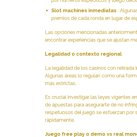
por números específicos y luego decidi
Slot machines inmediatas
: Alguna
premios de cada ronda en lugar de espe
Las opciones mencionadas anteriormente 
encontrar experiencias que se ajustan mej
Legalidad o contexto regional
La legalidad de los casinos con retirada 
Algunas áreas lo regulan como una forma 
más estrictas.
Es crucial investigar las leyes vigentes e
de apuestas para asegurarte de no infrin
respetuosos del juego se esfuerzan por s
rápidamente.
Juego free play o demo vs real mon