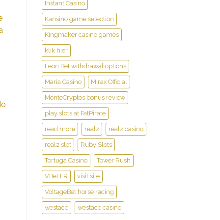
Instant Casino
e
Kansino game selection
a
Kingmaker casino games
klik hier
Leon Bet withdrawal options
Maria Casino
Mirax Official
MonteCryptos bonus review
do
play slots at FatPirate
read more
realz
realz casino
realz slot
Ruby Slots
Tortuga Casino
Tower Rush
VBet FR
visit site
VoltageBet horse racing
westace
westace casino