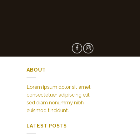
ABOUT
Lorem ipsum dolor sit amet,
consectetuer adipiscing elit,
sed diam nonummy nibh
euismod tincidunt.
LATEST POSTS