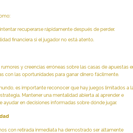
como:
 intentar recuperarse rápidamente después de perder.
dad financiera si el jugador no está atento.
 rumores y creencias erróneas sobre las casas de apuestas e
as con las oportunidades para ganar dinero fácilmente.
undo, es importante reconocer que hay juegos limitados a l
strategia. Mantener una mentalidad abierta al aprender e
ede ayudar en decisiones informadas sobre dónde jugar.
idad
inos con retirada inmediata ha demostrado ser altamente