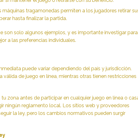
r si mantener el juego o retirarse con su beneficio.
s máquinas tragamonedas permiten a los jugadores retirar su
rar hasta finalizar la partida.
son solo algunos ejemplos, y es importante investigar para
or a las preferencias individuales.
inmediata puede variar dependiendo del país y jurisdicción.
válida de juego en línea, mientras otras tienen restricciones
n tu zona antes de participar en cualquier juego en línea o cas
gir ningún reglamento local. Los sitios web y proveedores
eguir la ley, pero los cambios normativos pueden surgir
ey