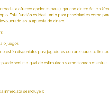
nmediata ofrecen opciones para jugar con dinero ficticio (fre
pio. Esta función es ideal tanto para principiantes como par
 involucrado en la apuesta de dinero.
n:
s o juegos
o estén disponibles para jugadores con presupuesto limita
r puede sentirse igual de estimulado y emocionado mientras
ada inmediata se incluyen: