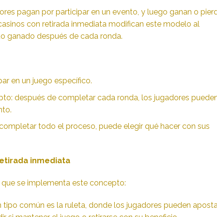
dores pagan por participar en un evento, y luego ganan o pier
 casinos con retirada inmediata modifican este modelo al
onto ganado después de cada ronda.
par en un juego específico.
to: después de completar cada ronda, los jugadores puede
nto.
y completar todo el proceso, puede elegir qué hacer con sus
retirada inmediata
en que se implementa este concepto:
n tipo común es la ruleta, donde los jugadores pueden aposta