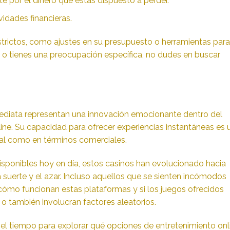
e por el dinero que estás dispuesto a perder.
vidades financieras.
trictos, como ajustes en su presupuesto o herramientas para
a o tienes una preocupación específica, no dudes en buscar
mediata representan una innovación emocionante dentro del
line. Su capacidad para ofrecer experiencias instantáneas es 
idual como en términos comerciales.
isponibles hoy en día, estos casinos han evolucionado hacia
 suerte y el azar. Incluso aquellos que se sienten incómodos
ómo funcionan estas plataformas y si los juegos ofrecidos
o también involucran factores aleatorios.
 el tiempo para explorar qué opciones de entretenimiento onl