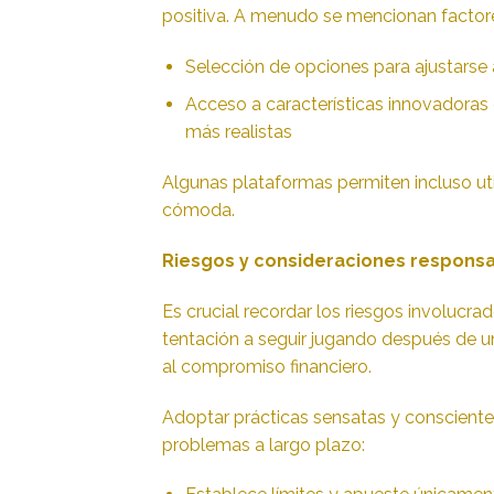
positiva. A menudo se mencionan facto
Selección de opciones para ajustarse 
Acceso a características innovadoras
más realistas
Algunas plataformas permiten incluso uti
cómoda.
Riesgos y consideraciones respons
Es crucial recordar los riesgos involucrad
tentación a seguir jugando después de u
al compromiso financiero.
Adoptar prácticas sensatas y consciente
problemas a largo plazo: