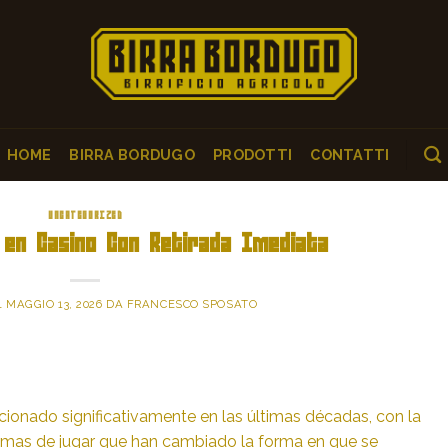
HOME
BIRRA BORDUGO
PRODOTTI
CONTATTI
UNCATEGORIZED
 en Casino Con Retirada Imediata
L
MAGGIO 13, 2026
DA
FRANCESCO SPOSATO
ionado significativamente en las últimas décadas, con la
rmas de jugar que han cambiado la forma en que se