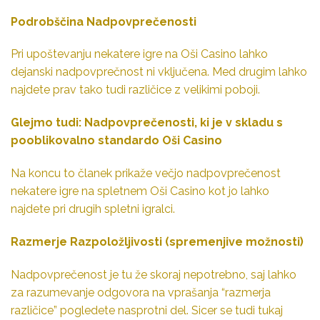
Podrobščina Nadpovprečenosti
Pri upoštevanju nekatere igre na Oši Casino lahko
dejanski nadpovprečnost ni vključena. Med drugim lahko
najdete prav tako tudi različice z velikimi poboji.
Glejmo tudi: Nadpovprečenosti, ki je v skladu s
pooblikovalno standardo Oši Casino
Na koncu to članek prikaže večjo nadpovprečenost
nekatere igre na spletnem Oši Casino kot jo lahko
najdete pri drugih spletni igralci.
Razmerje Razpoložljivosti (spremenjive možnosti)
Nadpovprečenost je tu že skoraj nepotrebno, saj lahko
za razumevanje odgovora na vprašanja “razmerja
različice” pogledete nasprotni del. Sicer se tudi tukaj