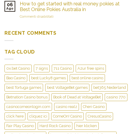
How to get started with real money pokies at
06
Ago
Best Online Pokies Australia in
su
Commenti disabilitati
How
to
get
RECENT COMMENTS
started
with
real
TAG CLOUD
money
pokies
at
Best
0x.bet Casino
7 signs
711 Casino
Azur free spins
Online
Pokies
Bao Casino
best Lucky8 games
best online casino
Australia
in
best Tortuga games
best VoltageBet games
bet365 Nederland
Betnation Casino bonus
Book of Dead at VoltageBet
casino 770
casinocomeonlogin.com
casino realz
Cheri Casino
click here
cliquez ici
ComeOn! Casino
CresusCasino
Fair Play Casino
Hard Rock Casino
hier klicken