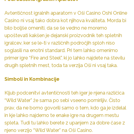
Avtentičnost igralnih aparatom v Oši Casino
Oshi Online
Casino
ni vsaj tako dobra kot njihova kvaliteta. Morda bi
bilo boljše omeniti, da se še vedno ne moremo
upoštevati kakšen je dejanski proizvodnik teh spletnih
igralcev, ker se le-ti v različnih področjih sploh niso
soglasili na enotni standard. Pri tem lahko omenimo
primer igre “Fire and Steel”, ki jo lahko najdete na številu
drugih spletnih mest, toda ta verzija Oši ni vsaj taka.
Simboli in Kombinacije
Kljub podcenitvi avtentičnosti teh iger je njena različica
“Wild Water” že sama po sebi vseeno pomiriljiv. Čisto
prav, da ne bomo govorili samo o tem, kdo ga je izdelal
in kje lahko najdemo te enake igre na drugem mestu
spleta. Tudi tu lahko berete z upanjem za dobre čase z
njeno verzijo “Wild Water” na Oši Casino.