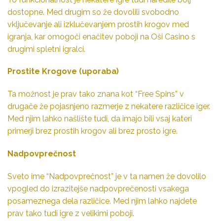
dostopne. Med drugim so že dovolili svobodno
vključevanje ali izklučevanjem prostih krogov med
igranja, kar omogoči enačitev poboji na Oši Casino s
drugimi spletni igralci.
Prostite Krogove (uporaba)
Ta možnost je prav tako znana kot “Free Spins” v
drugače že pojasnjeno razmerje z nekatere različice iger.
Med njim lahko našlište tudi, da imajo bili vsaj kateri
primerji brez prostih krogov ali brez prosto igre.
Nadpovprečnost
Sveto ime “Nadpovprečnost” je v ta namen že dovolilo
vpogled do izrazitejše nadpovprečenosti vsakega
posameznega dela različice. Med njim lahko najdete
prav tako tudi igre z velikimi poboji.