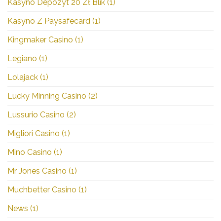
Kasyno Depozyt 20 Zł Blik
(1)
Kasyno Z Paysafecard
(1)
Kingmaker Casino
(1)
Legiano
(1)
Lolajack
(1)
Lucky Minning Casino
(2)
Lussurio Casino
(2)
Migliori Casino
(1)
Mino Casino
(1)
Mr Jones Casino
(1)
Muchbetter Casino
(1)
News
(1)