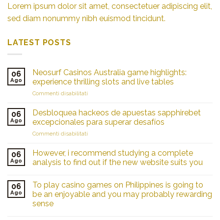
Lorem ipsum dolor sit amet, consectetuer adipiscing elit,
sed diam nonummy nibh euismod tincidunt.
LATEST POSTS
Neosurf Casinos Australia game highlights:
06
Ago
experience thrilling slots and live tables
su
Commenti disabilitati
Neosurf
Casinos
Desbloquea hackeos de apuestas sapphirebet
06
Australia
Ago
excepcionales para superar desafíos
game
su
Commenti disabilitati
highlights:
Desbloquea
experience
hackeos
thrilling
However, i recommend studying a complete
06
de
slots
Ago
analysis to find out if the new website suits you
apuestas
and
sapphirebet
live
excepcionales
To play casino games on Philippines is going to
tables
06
para
Ago
be an enjoyable and you may probably rewarding
superar
sense
desafíos