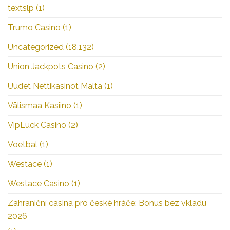
textslp
(1)
Trumo Casino
(1)
Uncategorized
(18.132)
Union Jackpots Casino
(2)
Uudet Nettikasinot Malta
(1)
Välismaa Kasiino
(1)
VipLuck Casino
(2)
Voetbal
(1)
Westace
(1)
Westace Casino
(1)
Zahraniční casina pro české hráče: Bonus bez vkladu
2026