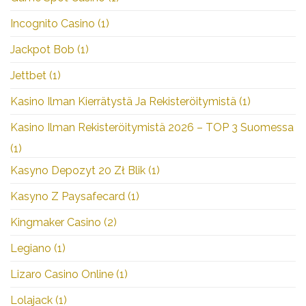
Incognito Casino
(1)
Jackpot Bob
(1)
Jettbet
(1)
Kasino Ilman Kierrätystä Ja Rekisteröitymistä
(1)
Kasino Ilman Rekisteröitymistä 2026 – TOP 3 Suomessa
(1)
Kasyno Depozyt 20 Zł Blik
(1)
Kasyno Z Paysafecard
(1)
Kingmaker Casino
(2)
Legiano
(1)
Lizaro Casino Online
(1)
Lolajack
(1)