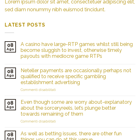
Lorem ipsum dolor sit amet, consectetuer adipiscing elit,
sed diam nonummy nibh euismod tincidunt.
LATEST POSTS
A casino have large-RTP games whilst still being
08
Ago
become sluggish to invest, otherwise timely
payouts with mediocre game RTPs
Neteller payments are occasionally perhaps not
08
Ago
qualified to receive specific gambling
establishment advertising
su
Commenti disabilitati
Neteller
payments
Even though some are worry about-explanatory
08
are
Ago
about the sorceryreels, let’s plunge better
occasionally
towards remaining of them
perhaps
su
Commenti disabilitati
not
Even
qualified
though
to
As well as betting issues, there are other fun
08
some
receive
Ago
things you can do at this venue