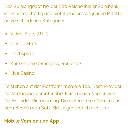
Das Spielangebot bei der Bad Reichenhaller Spielbank
ist enorm vielfältig und bietet eine umfangreiche Palette
an verschiedenen Kategorien:
Video-Slots (RTP)
Classic Slots
Tischspiele
Kartenspiele (Blackjack, Roulette)
Live Casino
Es stehen auf der Plattform mehrere Top-Best-Provider
zur Verfügung, darunter aber keine neuen Namen wie
NetEnt oder Microgaming. Die bekannteren Namen aus
dem Bereich von Soft-Skill liegen jedoch nicht vor.
Mobile Version und App