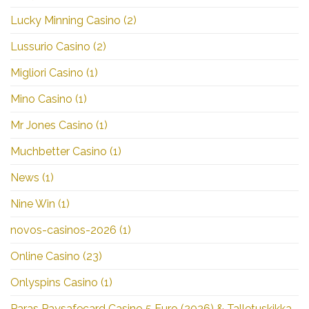
Lucky Minning Casino
(2)
Lussurio Casino
(2)
Migliori Casino
(1)
Mino Casino
(1)
Mr Jones Casino
(1)
Muchbetter Casino
(1)
News
(1)
Nine Win
(1)
novos-casinos-2026
(1)
Online Casino
(23)
Onlyspins Casino
(1)
Paras Paysafecard Casino 5 Euro (2026) & Talletuskikka