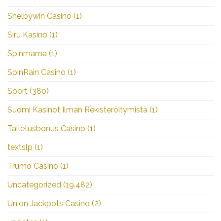
Shelbywin Casino
(1)
Siru Kasino
(1)
Spinmama
(1)
SpinRain Casino
(1)
Sport
(380)
Suomi Kasinot Ilman Rekisteröitymistä
(1)
Talletusbonus Casino
(1)
textslp
(1)
Trumo Casino
(1)
Uncategorized
(19.482)
Union Jackpots Casino
(2)