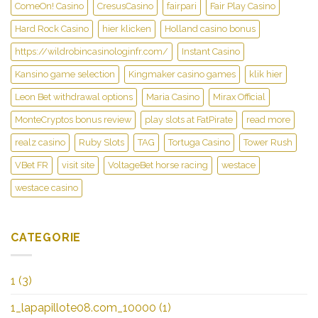
ComeOn! Casino
CresusCasino
fairpari
Fair Play Casino
Hard Rock Casino
hier klicken
Holland casino bonus
https://wildrobincasinologinfr.com/
Instant Casino
Kansino game selection
Kingmaker casino games
klik hier
Leon Bet withdrawal options
Maria Casino
Mirax Official
MonteCryptos bonus review
play slots at FatPirate
read more
realz casino
Ruby Slots
TAG
Tortuga Casino
Tower Rush
VBet FR
visit site
VoltageBet horse racing
westace
westace casino
CATEGORIE
1
(3)
1_lapapillote08.com_10000
(1)