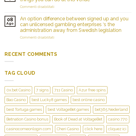
are
specific
su
Commenti disabilitati
worry
gambling
As
about-
establishment
well
explanatory
An option difference between signed up and you
advertising
08
as
about
Ago
can unlicensed gambling enterprises ‘s the
betting
the
administration away from Swedish legislation
issues,
sorceryreels,
su
Commenti disabilitati
there
let’s
An
are
plunge
option
other
better
difference
fun
RECENT COMMENTS
towards
between
things
remaining
signed
you
of
up
can
them
TAG CLOUD
and
do
you
at
can
this
unlicensed
venue
0x.bet Casino
7 signs
711 Casino
Azur free spins
gambling
enterprises
Bao Casino
best Lucky8 games
best online casino
‘s
the
best Tortuga games
best VoltageBet games
bet365 Nederland
administration
Betnation Casino bonus
Book of Dead at VoltageBet
casino 770
away
from
casinocomeonlogin.com
Cheri Casino
click here
cliquez ici
Swedish
legislation