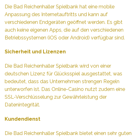
Die Bad Reichenhaller Spielbank hat eine mobile
Anpassung des Internetauftritts und kann auf
verschiedenen Endgeräten geöffnet werden. Es gibt
auch keine eigenen Apps, die auf den verschiedenen
Betriebssystemen (iOS oder Android) verfügbar sind.
Sicherheit und Lizenzen
Die Bad Reichenhaller Spielbank wird von einer
deutschen Lizenz für Glücksspiel ausgestattet, was
bedeutet, dass das Unternehmen strengen Regeln
unterworfen ist. Das Online-Casino nutzt zudem eine
SSL-Verschlüsselung zur Gewährleistung der
Datenintegrität.
Kundendienst
Die Bad Reichenhaller Spielbank bietet einen sehr guten