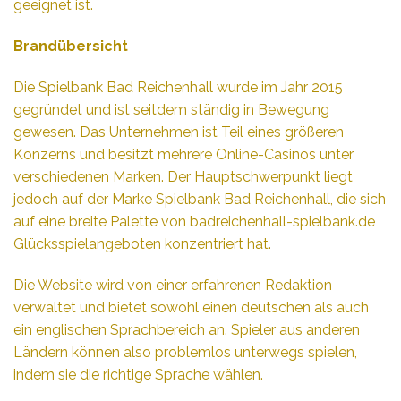
geeignet ist.
Brandübersicht
Die Spielbank Bad Reichenhall wurde im Jahr 2015
gegründet und ist seitdem ständig in Bewegung
gewesen. Das Unternehmen ist Teil eines größeren
Konzerns und besitzt mehrere Online-Casinos unter
verschiedenen Marken. Der Hauptschwerpunkt liegt
jedoch auf der Marke Spielbank Bad Reichenhall, die sich
auf eine breite Palette von
badreichenhall-spielbank.de
Glücksspielangeboten konzentriert hat.
Die Website wird von einer erfahrenen Redaktion
verwaltet und bietet sowohl einen deutschen als auch
ein englischen Sprachbereich an. Spieler aus anderen
Ländern können also problemlos unterwegs spielen,
indem sie die richtige Sprache wählen.