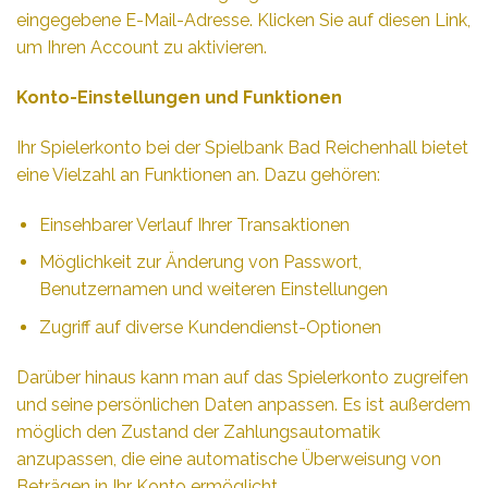
eingegebene E-Mail-Adresse. Klicken Sie auf diesen Link,
um Ihren Account zu aktivieren.
Konto-Einstellungen und Funktionen
Ihr Spielerkonto bei der Spielbank Bad Reichenhall bietet
eine Vielzahl an Funktionen an. Dazu gehören:
Einsehbarer Verlauf Ihrer Transaktionen
Möglichkeit zur Änderung von Passwort,
Benutzernamen und weiteren Einstellungen
Zugriff auf diverse Kundendienst-Optionen
Darüber hinaus kann man auf das Spielerkonto zugreifen
und seine persönlichen Daten anpassen. Es ist außerdem
möglich den Zustand der Zahlungsautomatik
anzupassen, die eine automatische Überweisung von
Beträgen in Ihr Konto ermöglicht.