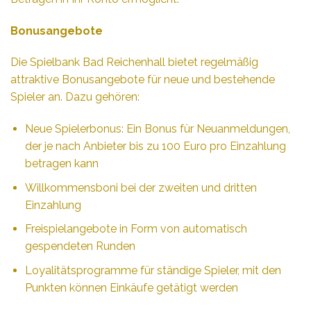
Bonusangebote
Die Spielbank Bad Reichenhall bietet regelmäßig
attraktive Bonusangebote für neue und bestehende
Spieler an. Dazu gehören:
Neue Spielerbonus: Ein Bonus für Neuanmeldungen,
der je nach Anbieter bis zu 100 Euro pro Einzahlung
betragen kann
Willkommensboni bei der zweiten und dritten
Einzahlung
Freispielangebote in Form von automatisch
gespendeten Runden
Loyalitätsprogramme für ständige Spieler, mit den
Punkten können Einkäufe getätigt werden