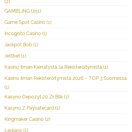
(2)
GAMBLING
(251)
Game Spot Casino
(1)
Incognito Casino
(1)
Jackpot Bob
(1)
Jettbet
(1)
Kasino Ilman Kierrätystä Ja Rekisteröitymistä
(1)
Kasino Ilman Rekisteröitymistä 2026 – TOP 3 Suomessa
(1)
Kasyno Depozyt 20 Zł Blik
(1)
Kasyno Z Paysafecard
(1)
Kingmaker Casino
(2)
Legiano
(1)