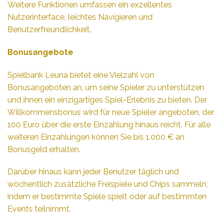
Weitere Funktionen umfassen ein exzellentes
Nutzerinterface, leichtes Navigieren und
Benutzerfreundlichkeit.
Bonusangebote
Spielbank Leuna bietet eine Vielzahl von
Bonusangeboten an, um seine Spieler zu unterstützen
und ihnen ein einzigartiges Spiel-Erlebnis zu bieten. Der
Willkommensbonus wird für neue Spieler angeboten, der
100 Euro über die erste Einzahlung hinaus reicht. Für alle
weiteren Einzahlungen können Sie bis 1.000 € an
Bonusgeld erhalten.
Darüber hinaus kann jeder Benutzer täglich und
wöchentlich zusätzliche Freispiele und Chips sammeln,
indem er bestimmte Spiele spielt oder auf bestimmten
Events teilnimmt.