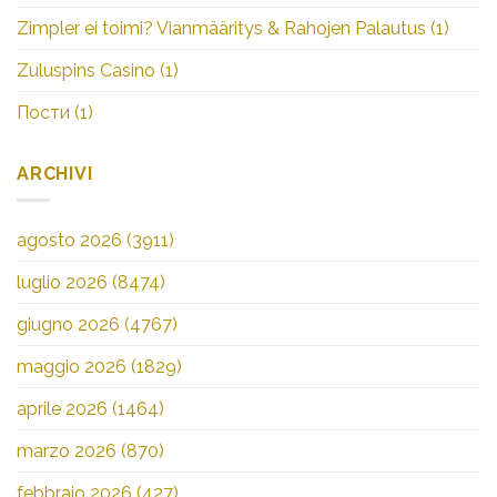
Zimpler ei toimi? Vianmääritys & Rahojen Palautus
(1)
Zuluspins Casino
(1)
Пости
(1)
ARCHIVI
agosto 2026
(3911)
luglio 2026
(8474)
giugno 2026
(4767)
maggio 2026
(1829)
aprile 2026
(1464)
marzo 2026
(870)
febbraio 2026
(427)