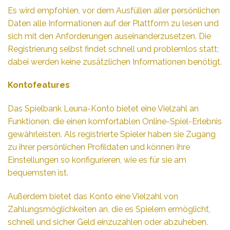
Es wird empfohlen, vor dem Ausfüllen aller persönlichen
Daten alle Informationen auf der Plattform zu lesen und
sich mit den Anforderungen auseinanderzusetzen. Die
Registrierung selbst findet schnell und problemlos statt;
dabei werden keine zusätzlichen Informationen benötigt.
Kontofeatures
Das Spielbank Leuna-Konto bietet eine Vielzahl an
Funktionen, die einen komfortablen Online-Spiel-Erlebnis
gewährleisten. Als registrierte Spieler haben sie Zugang
zu ihrer persönlichen Profildaten und können ihre
Einstellungen so konfigurieren, wie es für sie am
bequemsten ist.
Außerdem bietet das Konto eine Vielzahl von
Zahlungsmöglichkeiten an, die es Spielern ermöglicht,
schnell und sicher Geld einzuzahlen oder abzuheben.