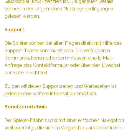
Glücksspiel (KfS) lizenziert ist. Die genauen Details
können in den allgemeinen Nutzungsbedingungen
gelesen werden.
Support
Die Spieler können bei allen Fragen direkt mit Hilfe des
Support-Teams kommunizieren. Die verfügbaren
Kommunikationsmethoden umfassen eine E-Mail-
Anfrage, das Kontaktformular oder über den Livechat
der Seite in Echtzeit.
Zu den offiziellen Supportzeiten und Wartezeiten ist
jedoch keine weitere Information erhältlich.
Benutzererlebnis
Der Spieler-Erlebnis wird mit einer einfachen Navigation
weiterverfolgt, die sich im Vergleich zu anderen Online-