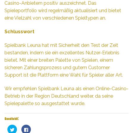
Casino-Anbietern positiv auszeichnet. Das
Spieleportfolio wird regelmäßig aktualisiert und bietet
eine Vielzahl von verschiedenen Spieltypen an.
Schlusswort
Spielbank Leuna hat mit Sicherheit den Test der Zeit
bestanden, indem sie ein exzellentes Nutzer-Erlebnis
bietet. Mit einer breiten Palette von Spielen, einem
sicheren Zahlungsprozess und gutem Customer
Support ist die Plattform eine Wahl für Spieler aller Art.
Wir empfehlen Spielbank Leuna als einen Online-Casino-
Betrieb in der Region Deutschland weiter, da seine
Spielepalette so ausgestattet wurde.
Condividi:
Fai
Fai
clic
clic