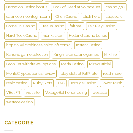
involvement
rollover
Betnation Casino bonus
Book of Dead at VoltageBet
casino 770
so
needs
you’re
casinocomeonlogin.com
Cheri Casino
click here
cliquez ici
able
to
ComeOn! Casino
CresusCasino
fairpari
Fair Play Casino
their
editorial
Hard Rock Casino
hier klicken
Holland casino bonus
works
https://wildrobincasinologinfr.com/
Instant Casino
Kansino game selection
Kingmaker casino games
klik hier
Leon Bet withdrawal options
Maria Casino
Mirax Official
MonteCryptos bonus review
play slots at FatPirate
read more
realz casino
Ruby Slots
TAG
Tortuga Casino
Tower Rush
VBet FR
visit site
VoltageBet horse racing
westace
westace casino
CATEGORIE