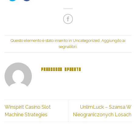
qui
per
per
condividere
condividere
su
su
Facebook
Twitter
(Si
(Si
apre
apre
in
in
una
una
nuova
nuova
finestra)
finestra)
Questo elemento è stato inserito in
Uncategorized
. Aggiungilo ai
segnalibri
.
FRANCESCO SPOSATO
Winspirit Casino Slot
UnlimLuck – Szansa W
Machine Strategies
Nieograniczonych Losach