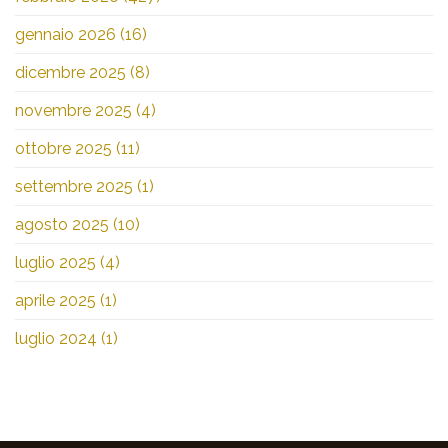
gennaio 2026
(16)
dicembre 2025
(8)
novembre 2025
(4)
ottobre 2025
(11)
settembre 2025
(1)
agosto 2025
(10)
luglio 2025
(4)
aprile 2025
(1)
luglio 2024
(1)