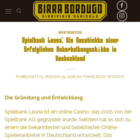
Skip
to
content
UNCATEGORIZED
Spielbank Leuna: Die Geschichte einer
Erfolglichen Unterhaltungsstätte in
Deutschland
PUBBLICATO IL
MAGGIO 19, 2026
DA
FRANCESCO SPOSATO
Die Gründung und Entwicklung
Spielbank Leuna ist ein online Casino, das 2005 von der
Spielbank AG gegründet wurde. Seitdem hat es sich zu
einem der bekanntesten und beliebtesten Online-
Spielenanbieter in Deutschland entwickelt. Das