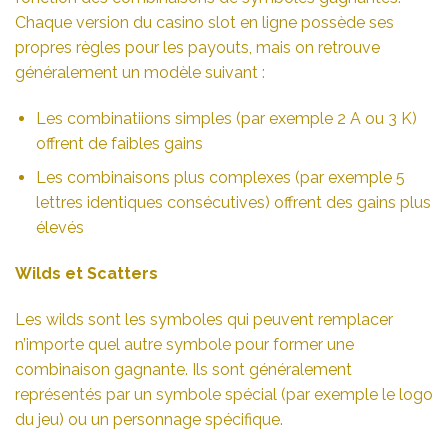
Chaque version du casino slot en ligne possède ses
propres règles pour les payouts, mais on retrouve
généralement un modèle suivant :
Les combinatiions simples (par exemple 2 A ou 3 K)
offrent de faibles gains
Les combinaisons plus complexes (par exemple 5
lettres identiques consécutives) offrent des gains plus
élevés
Wilds et Scatters
Les wilds sont les symboles qui peuvent remplacer
n’importe quel autre symbole pour former une
combinaison gagnante. Ils sont généralement
représentés par un symbole spécial (par exemple le logo
du jeu) ou un personnage spécifique.