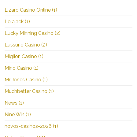
Lizaro Casino Online
(1)
Lolajack
(1)
Lucky Minning Casino
(2)
Lussurio Casino
(2)
Migliori Casino
(1)
Mino Casino
(1)
Mr Jones Casino
(1)
Muchbetter Casino
(1)
News
(1)
Nine Win
(1)
novos-casinos-2026
(1)