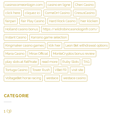
casinocomeonlogin.com
casino en ligne
Cheri Casino
click here
cliquez ici
ComeOn! Casino
CresusCasino
fairpari
Fair Play Casino
Hard Rock Casino
hier klicken
Holland casino bonus
https://wildrobincasinologinfr.com/
Instant Casino
Kansino game selection
Kingmaker casino games
klik hier
Leon Bet withdrawal options
Maria Casino
Mirax Official
MonteCryptos bonus review
play slots at FatPirate
read more
Ruby Slots
TAG
Tortuga Casino
Tower Rush
VBet FR
visit site
VoltageBet horse racing
westace
westace casino
CATEGORIE
1
(3)