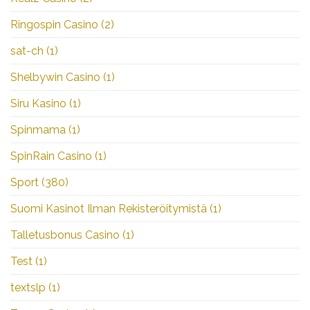
Ringospin Casino
(2)
sat-ch
(1)
Shelbywin Casino
(1)
Siru Kasino
(1)
Spinmama
(1)
SpinRain Casino
(1)
Sport
(380)
Suomi Kasinot Ilman Rekisteröitymistä
(1)
Talletusbonus Casino
(1)
Test
(1)
textslp
(1)