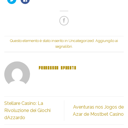
clic
clic
qui
per
per
condividere
condividere
su
su
Facebook
Twitter
(Si
(Si
apre
apre
in
in
una
una
nuova
nuova
finestra)
finestra)
Questo elemento è stato inserito in
Uncategorized
. Aggiungilo ai
segnalibri
.
FRANCESCO SPOSATO
Stellare Casino: La
Aventuras nos Jogos de
Rivoluzione dei Giochi
Azar de Mostbet Casino
dAzzardo