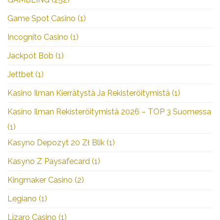
Game Spot Casino
(1)
Incognito Casino
(1)
Jackpot Bob
(1)
Jettbet
(1)
Kasino Ilman Kierrätystä Ja Rekisteröitymistä
(1)
Kasino Ilman Rekisteröitymistä 2026 – TOP 3 Suomessa
(1)
Kasyno Depozyt 20 Zł Blik
(1)
Kasyno Z Paysafecard
(1)
Kingmaker Casino
(2)
Legiano
(1)
Lizaro Casino
(1)