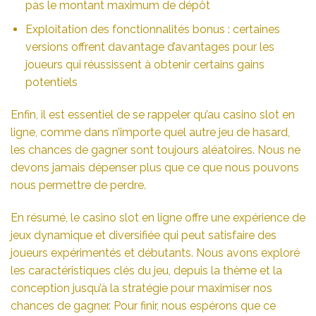
pas le montant maximum de dépôt
Exploitation des fonctionnalités bonus : certaines
versions offrent davantage d’avantages pour les
joueurs qui réussissent à obtenir certains gains
potentiels
Enfin, il est essentiel de se rappeler qu’au casino slot en
ligne, comme dans n’importe quel autre jeu de hasard,
les chances de gagner sont toujours aléatoires. Nous ne
devons jamais dépenser plus que ce que nous pouvons
nous permettre de perdre.
En résumé, le casino slot en ligne offre une expérience de
jeux dynamique et diversifiée qui peut satisfaire des
joueurs expérimentés et débutants. Nous avons exploré
les caractéristiques clés du jeu, depuis la thème et la
conception jusqu’à la stratégie pour maximiser nos
chances de gagner. Pour finir, nous espérons que ce