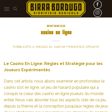
Skip
to
content
UNCATEGORIZED
casino en ligne
PUBBLICATO IL
MAGGIO 20, 2026
DA
FRANCESCO SPOSATO
Le Casino En Ligne: Règles et Stratégie pour les
Joueurs Expérimentés
Dans cet article, nous allons examiner en profondeur le
casino slot en ligne, un jeu de hasard populaire qui a
conquis le cœur des
casino en ligne
joueurs du monde
entier. Nous vais aborder tous les aspects clés de ce jeu,
depuis la thème et la conception jusqu’aux règles de jeux