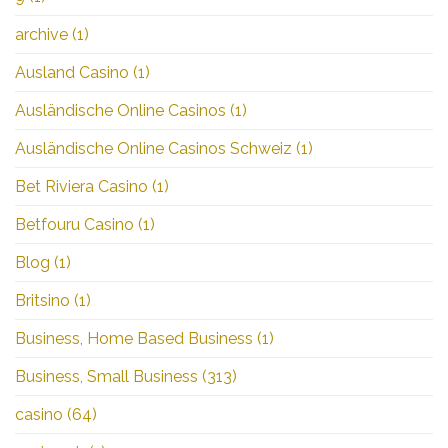
archive
(1)
Ausland Casino
(1)
Ausländische Online Casinos
(1)
Ausländische Online Casinos Schweiz
(1)
Bet Riviera Casino
(1)
Betfouru Casino
(1)
Blog
(1)
Britsino
(1)
Business, Home Based Business
(1)
Business, Small Business
(313)
casino
(64)