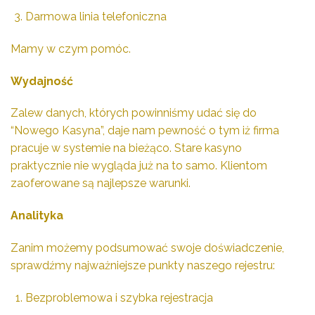
Darmowa linia telefoniczna
Mamy w czym pomóc.
Wydajność
Zalew danych, których powinniśmy udać się do
“Nowego Kasyna”, daje nam pewność o tym iż firma
pracuje w systemie na bieżąco. Stare kasyno
praktycznie nie wygląda już na to samo. Klientom
zaoferowane są najlepsze warunki.
Analityka
Zanim możemy podsumować swoje doświadczenie,
sprawdźmy najważniejsze punkty naszego rejestru:
Bezproblemowa i szybka rejestracja