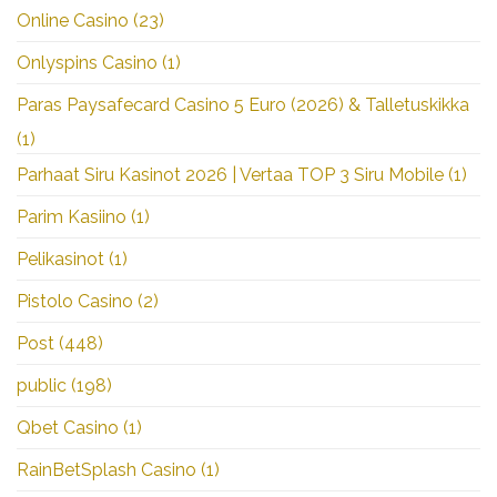
Online Casino
(23)
Onlyspins Casino
(1)
Paras Paysafecard Casino 5 Euro (2026) & Talletuskikka
(1)
Parhaat Siru Kasinot 2026 | Vertaa TOP 3 Siru Mobile
(1)
Parim Kasiino
(1)
Pelikasinot
(1)
Pistolo Casino
(2)
Post
(448)
public
(198)
Qbet Casino
(1)
RainBetSplash Casino
(1)