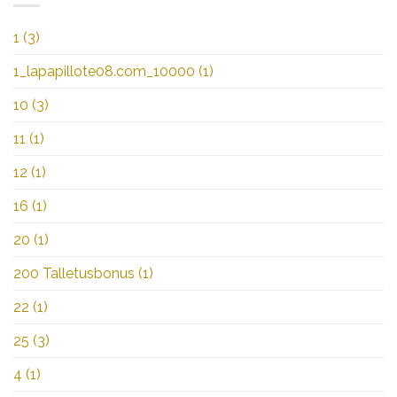
1
(3)
1_lapapillote08.com_10000
(1)
10
(3)
11
(1)
12
(1)
16
(1)
20
(1)
200 Talletusbonus
(1)
22
(1)
25
(3)
4
(1)