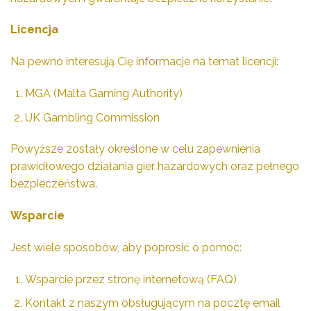
Licencja
Na pewno interesują Cię informacje na temat licencji:
MGA (Malta Gaming Authority)
UK Gambling Commission
Powyższe zostały określone w celu zapewnienia
prawidłowego działania gier hazardowych oraz pełnego
bezpieczeństwa.
Wsparcie
Jest wiele sposobów, aby poprosić o pomoc:
Wsparcie przez stronę internetową (FAQ)
Kontakt z naszym obsługującym na pocztę email