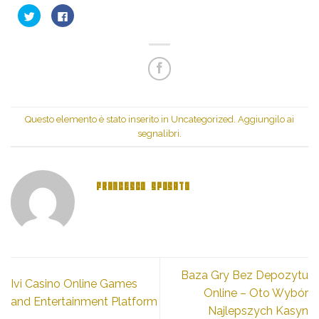
Fai
Fai
clic
clic
qui
per
per
condividere
condividere
su
su
Facebook
Twitter
(Si
(Si
apre
apre
in
in
una
una
nuova
nuova
finestra)
finestra)
Questo elemento è stato inserito in
Uncategorized
. Aggiungilo ai
segnalibri
.
FRANCESCO SPOSATO
Baza Gry Bez Depozytu
Ivi Casino Online Games
Online – Oto Wybór
and Entertainment Platform
Najlepszych Kasyn