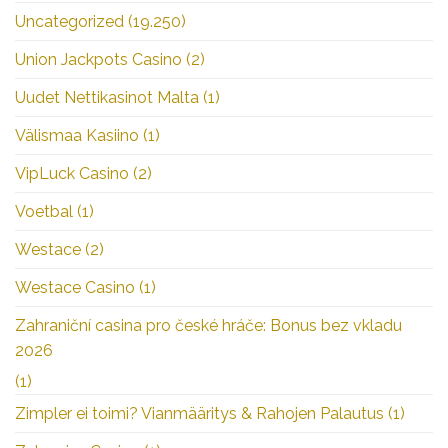
Uncategorized
(19.250)
Union Jackpots Casino
(2)
Uudet Nettikasinot Malta
(1)
Välismaa Kasiino
(1)
VipLuck Casino
(2)
Voetbal
(1)
Westace
(2)
Westace Casino
(1)
Zahraniční casina pro české hráče: Bonus bez vkladu
2026
(1)
Zimpler ei toimi? Vianmääritys & Rahojen Palautus
(1)