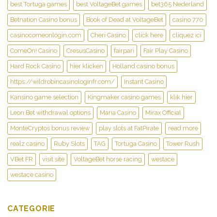
own
best Tortuga games
best VoltageBet games
bet365 Nederland
personal
Betnation Casino bonus
Book of Dead at VoltageBet
casino 770
casinocomeonlogin.com
Cheri Casino
click here
cliquez ici
ComeOn! Casino
CresusCasino
fairpari
Fair Play Casino
Hard Rock Casino
hier klicken
Holland casino bonus
https://wildrobincasinologinfr.com/
Instant Casino
Kansino game selection
Kingmaker casino games
klik hier
Leon Bet withdrawal options
Maria Casino
Mirax Official
MonteCryptos bonus review
play slots at FatPirate
read more
realz casino
Ruby Slots
TAG
Tortuga Casino
Tower Rush
VBet FR
visit site
VoltageBet horse racing
westace
westace casino
CATEGORIE