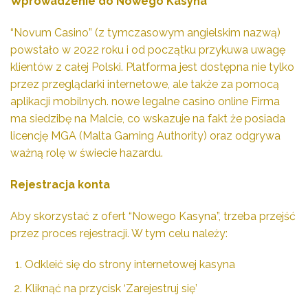
Wprowadzenie do Nowego Kasyna
“Novum Casino” (z tymczasowym angielskim nazwą)
powstało w 2022 roku i od początku przykuwa uwagę
klientów z całej Polski. Platforma jest dostępna nie tylko
przez przeglądarki internetowe, ale także za pomocą
aplikacji mobilnych.
nowe legalne casino online
Firma
ma siedzibę na Malcie, co wskazuje na fakt że posiada
licencję MGA (Malta Gaming Authority) oraz odgrywa
ważną rolę w świecie hazardu.
Rejestracja konta
Aby skorzystać z ofert “Nowego Kasyna”, trzeba przejść
przez proces rejestracji. W tym celu należy:
Odkleić się do strony internetowej kasyna
Kliknąć na przycisk ‘Zarejestruj się’