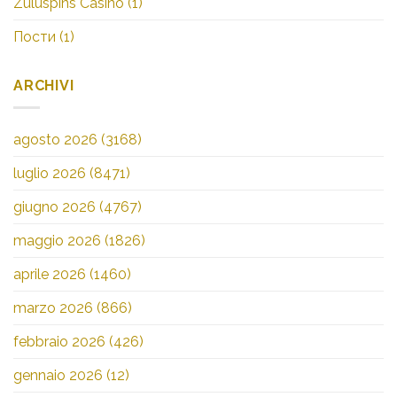
Zuluspins Casino
(1)
Пости
(1)
ARCHIVI
agosto 2026
(3168)
luglio 2026
(8471)
giugno 2026
(4767)
maggio 2026
(1826)
aprile 2026
(1460)
marzo 2026
(866)
febbraio 2026
(426)
gennaio 2026
(12)