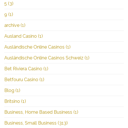
5
(3)
9
(1)
archive
(1)
Ausland Casino
(1)
Ausländische Online Casinos
(1)
Ausländische Online Casinos Schweiz
(1)
Bet Riviera Casino
(1)
Betfouru Casino
(1)
Blog
(1)
Britsino
(1)
Business, Home Based Business
(1)
Business, Small Business
(313)