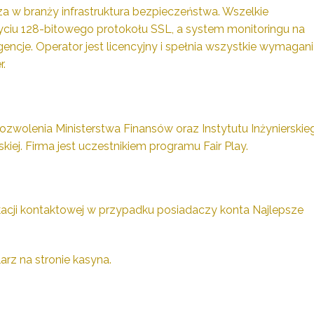
a w branży infrastruktura bezpieczeństwa. Wszelkie
ciu 128-bitowego protokołu SSL, a system monitoringu na
ncje. Operator jest licencyjny i spełnia wszystkie wymagan
r.
zwolenia Ministerstwa Finansów oraz Instytutu Inżynierskie
iej. Firma jest uczestnikiem programu Fair Play.
acji kontaktowej w przypadku posiadaczy konta Najlepsze
rz na stronie kasyna.