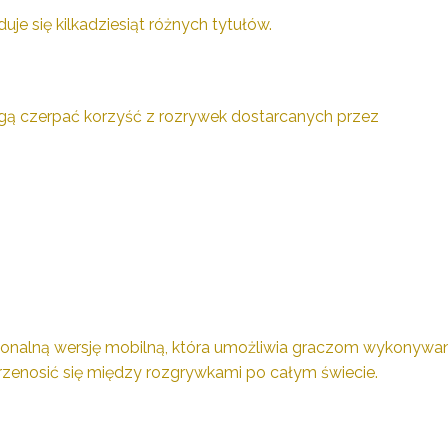
uje się kilkadziesiąt różnych tytułów.
gą czerpać korzyść z rozrywek dostarcanych przez
jonalną wersję mobilną, która umożliwia graczom wykonywa
rzenosić się między rozgrywkami po całym świecie.