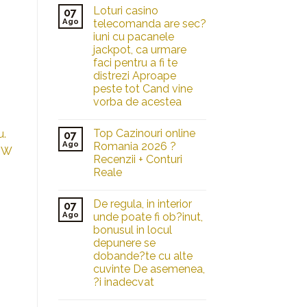
Loturi casino
07
Ago
telecomanda are sec?
iuni cu pacanele
jackpot, ca urmare
faci pentru a fi te
distrezi Aproape
peste tot Cand vine
vorba de acestea
Top Cazinouri online
u.
07
Ago
Romania 2026 ?
. W
Recenzii + Conturi
Reale
De regula, in interior
07
Ago
unde poate fi ob?inut,
bonusul in locul
depunere se
dobande?te cu alte
cuvinte De asemenea,
?i inadecvat