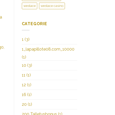
westace
westace casino
ia
CATEGORIE
1
(3)
go,
1_lapapillote08.com_10000
(1)
10
(3)
11
(1)
12
(1)
16
(1)
20
(1)
200 Talletusbonus
(1)