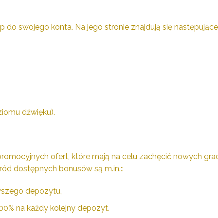
p do swojego konta. Na jego stronie znajdują się następujące
ziomu dźwięku).
promocyjnych ofert, które mają na celu zachęcić nowych gra
ród dostępnych bonusów są m.in.::
rwszego depozytu,
0% na każdy kolejny depozyt.