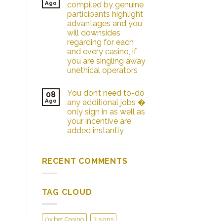
Ago
compiled by genuine
participants highlight
advantages and you
will downsides
regarding for each
and every casino, if
you are singling away
unethical operators
You don’t need to-do
08
Ago
any additional jobs �
only sign in as well as
your incentive are
added instantly
RECENT COMMENTS
TAG CLOUD
0x.bet Casino
7 signs