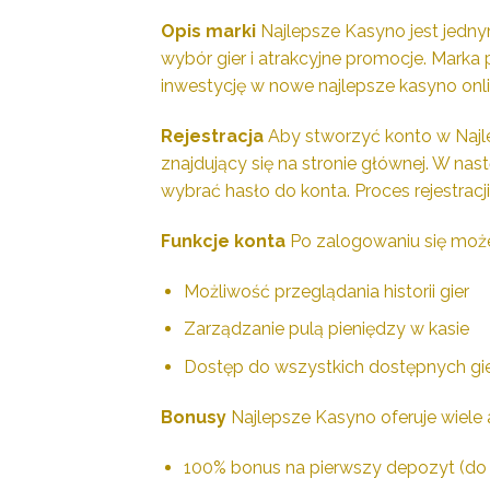
Opis marki
Najlepsze Kasyno jest jedny
wybór gier i atrakcyjne promocje. Marka 
inwestycję w nowe
najlepsze kasyno onli
Rejestracja
Aby stworzyć konto w Najlep
znajdujący się na stronie głównej. W n
wybrać hasło do konta. Proces rejestracji j
Funkcje konta
Po zalogowaniu się możes
Możliwość przeglądania historii gier
Zarządzanie pulą pieniędzy w kasie
Dostęp do wszystkich dostępnych gi
Bonusy
Najlepsze Kasyno oferuje wiele 
100% bonus na pierwszy depozyt (do