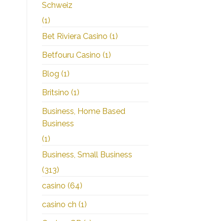
Schweiz
(1)
Bet Riviera Casino
(1)
Betfouru Casino
(1)
Blog
(1)
Britsino
(1)
Business, Home Based
Business
(1)
Business, Small Business
(313)
casino
(64)
casino ch
(1)