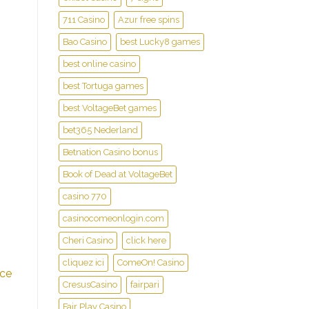
711 Casino
Azur free spins
Bao Casino
best Lucky8 games
best online casino
best Tortuga games
best VoltageBet games
bet365 Nederland
Betnation Casino bonus
Book of Dead at VoltageBet
casino 770
casinocomeonlogin.com
Cheri Casino
click here
cliquez ici
ComeOn! Casino
ące
CresusCasino
fairpari
Fair Play Casino