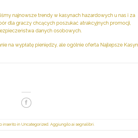
iśmy najnowsze trendy w kasynach hazardowych u nas i za
ybór dla graczy chcących poszukać atrakcyjnych promocji,
 bezpieczeństwa danych osobowych.
ie na wypłatę pieniędzy, ale ogólnie oferta Najlepsze Kasy
 inserito in
Uncategorized
. Aggiungilo ai
segnalibri
.