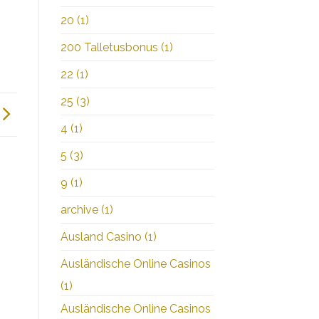
20
(1)
200 Talletusbonus
(1)
22
(1)
25
(3)
4
(1)
5
(3)
9
(1)
archive
(1)
Ausland Casino
(1)
Ausländische Online Casinos
(1)
Ausländische Online Casinos