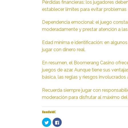
Pérdidas financieras: los jugadores deb
establecer límites para evitar problema
Dependencia emocional: el juego constant
moderadamente y prestar atención a las 
Edad mínima e identificación: en algunos
jugar con dinero real.
En resumen, el Boomerang Casino ofrece
juegos de azar. Aunque tiene sus ventaj
básica, las reglas y riesgos involucrado
Recuerda siempre jugar con responsabilid
moderación para disfrutar al máximo del
Condividi:
Fai
Fai
clic
clic