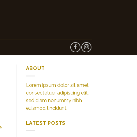
ABOUT
Lorem ipsum dolor sit amet,
consectetuer adipiscing elit,
sed diam nonummy nibh
euismod tincidunt.
LATEST POSTS
e