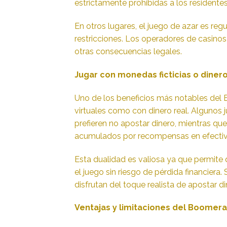
estrictamente prohibidas a los residentes
En otros lugares, el juego de azar es re
restricciones. Los operadores de casinos
otras consecuencias legales.
Jugar con monedas ficticias o dinero
Uno de los beneficios más notables del 
virtuales como con dinero real. Algunos
prefieren no apostar dinero, mientras qu
acumulados por recompensas en efectiv
Esta dualidad es valiosa ya que permit
el juego sin riesgo de pérdida financie
disfrutan del toque realista de apostar 
Ventajas y limitaciones del Boomer