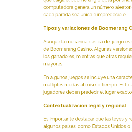
computadora genera un número aleatorio
cada partida sea única e impredecible.
Tipos y variaciones de Boomerang C
Aunque la mecánica básica del juego es si
de Boomerang Casino. Algunas versione
los ganadores, mientras que otras requi
mayores.
En algunos juegos se incluye una caracte
múltiples ruedas al mismo tiempo. Esto a
jugadores deben predecir el lugar exact
Contextualización legal y regional
Es importante destacar que las leyes y r
algunos países, como Estados Unidos o R