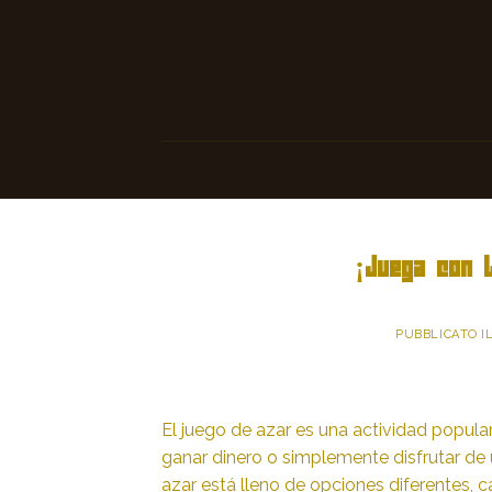
Skip
to
content
¡Juega con 
PUBBLICATO I
El juego de azar es una actividad popula
ganar dinero o simplemente disfrutar de 
azar está lleno de opciones diferentes, c