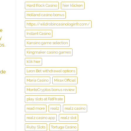
Hard Rock Casino
hier klicken
Holland casino bonus
https://wildrobincasinologinfr.com/
de
Instant Casino
y
Kansino game selection
os.
Kingmaker casino games
klik hier
Leon Bet withdrawal options
ede
Maria Casino
Mirax Official
MonteCryptos bonus review
play slots at FatPirate
read more
realz
realz casino
realz casino app
realz slot
Ruby Slots
Tortuga Casino