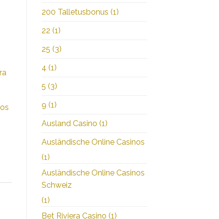
200 Talletusbonus
(1)
22
(1)
25
(3)
4
(1)
ra
5
(3)
9
(1)
los
Ausland Casino
(1)
Ausländische Online Casinos
(1)
Ausländische Online Casinos
Schweiz
(1)
Bet Riviera Casino
(1)