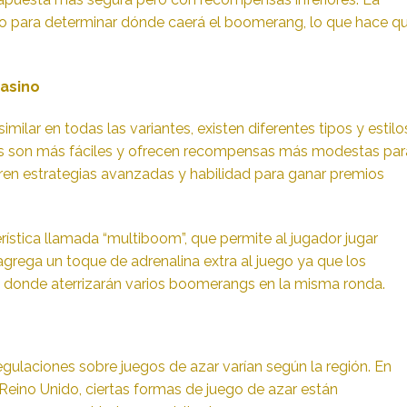
 para determinar dónde caerá el boomerang, lo que hace q
asino
milar en todas las variantes, existen diferentes tipos y estilo
s son más fáciles y ofrecen recompensas más modestas par
eren estrategias avanzadas y habilidad para ganar premios
rística llamada “multiboom”, que permite al jugador jugar
grega un toque de adrenalina extra al juego ya que los
o donde aterrizarán varios boomerangs en la misma ronda.
egulaciones sobre juegos de azar varían según la región. En
eino Unido, ciertas formas de juego de azar están