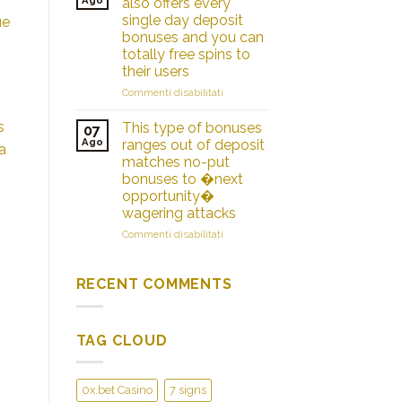
Ago
also offers every
several
single day deposit
ue
advantages
bonuses and you can
regarding
totally free spins to
the
their users
ideal
internet
su
Commenti disabilitati
casino
Punt
invited
Local
s
This type of bonuses
07
incentive
casino
Ago
ranges out of deposit
a
also
matches no-put
offers
bonuses to �next
every
opportunity�
single
wagering attacks
day
deposit
su
Commenti disabilitati
bonuses
This
and
type
you
of
RECENT COMMENTS
can
bonuses
totally
ranges
free
out
spins
TAG CLOUD
of
to
deposit
their
matches
users
no-
0x.bet Casino
7 signs
put