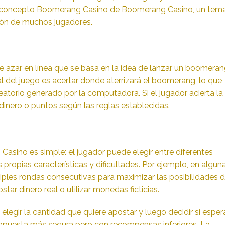
l concepto
Boomerang Casino
de Boomerang Casino, un tem
ción de muchos jugadores.
 azar en línea que se basa en la idea de lanzar un boomeran
al del juego es acertar donde aterrizará el boomerang, lo que
atorio generado por la computadora. Si el jugador acierta la
dinero o puntos según las reglas establecidas.
asino es simple: el jugador puede elegir entre diferentes
propias características y dificultades. Por ejemplo, en algun
iples rondas consecutivas para maximizar las posibilidades 
tar dinero real o utilizar monedas ficticias.
elegir la cantidad que quiere apostar y luego decidir si esper
apuesta más segura pero con recompensas inferiores. La