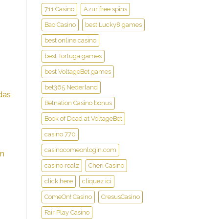
bonuses
711 Casino
Azur free spins
to
�next
Bao Casino
best Lucky8 games
opportunity�
best online casino
wagering
attacks
best Tortuga games
best VoltageBet games
bet365 Nederland
das
Betnation Casino bonus
Book of Dead at VoltageBet
casino 770
casinocomeonlogin.com
en
casino realz
Cheri Casino
click here
cliquez ici
ComeOn! Casino
CresusCasino
Fair Play Casino