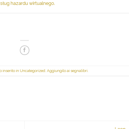
sług hazardu wirtualnego.
 inserito in
Uncategorized
. Aggiungilo ai
segnalibri
.