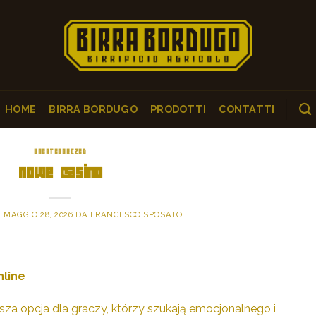
HOME
BIRRA BORDUGO
PRODOTTI
CONTATTI
UNCATEGORIZED
nowe casino
L
MAGGIO 28, 2026
DA
FRANCESCO SPOSATO
line
sza opcja dla graczy, którzy szukają emocjonalnego i