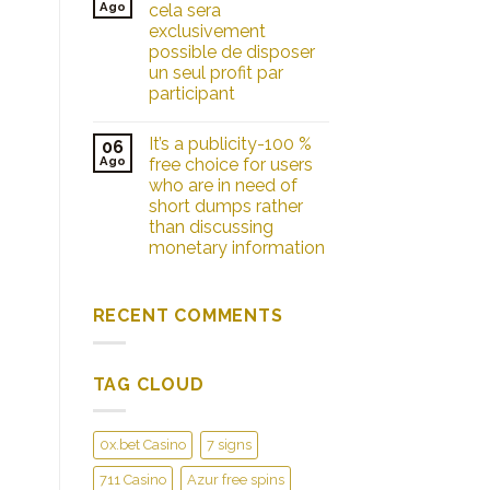
Ago
cela sera
exclusivement
possible de disposer
un seul profit par
participant
It’s a publicity-100 %
06
Ago
free choice for users
who are in need of
short dumps rather
than discussing
monetary information
RECENT COMMENTS
TAG CLOUD
0x.bet Casino
7 signs
711 Casino
Azur free spins