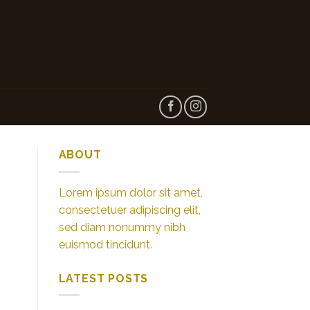
ABOUT
Lorem ipsum dolor sit amet,
consectetuer adipiscing elit,
sed diam nonummy nibh
euismod tincidunt.
LATEST POSTS