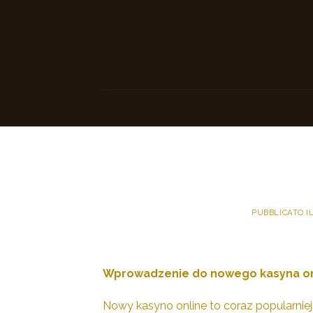
Skip
to
content
PUBBLICATO I
Wprowadzenie do nowego kasyna on
Nowy kasyno online to coraz popularniej