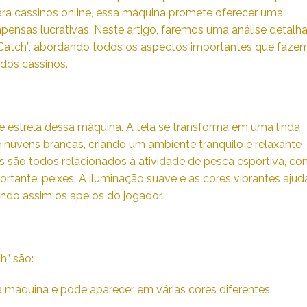
para cassinos online, essa máquina promete oferecer uma
mpensas lucrativas. Neste artigo, faremos uma análise detalh
 Catch”, abordando todos os aspectos importantes que faze
dos cassinos.
e estrela dessa máquina. A tela se transforma em uma linda
nuvens brancas, criando um ambiente tranquilo e relaxante
os são todos relacionados à atividade de pesca esportiva, c
mportante: peixes. A iluminação suave e as cores vibrantes aju
ndo assim os apelos do jogador.
h” são:
a máquina e pode aparecer em várias cores diferentes.