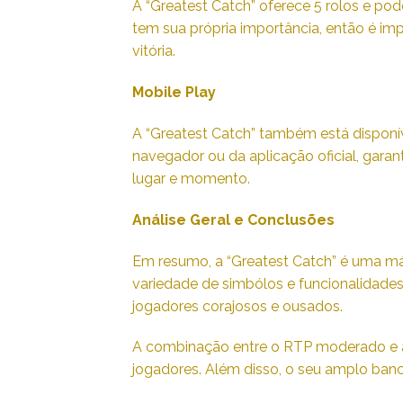
A “Greatest Catch” oferece 5 rolos e po
tem sua própria importância, então é im
vitória.
Mobile Play
A “Greatest Catch” também está disponí
navegador ou da aplicação oficial, gara
lugar e momento.
Análise Geral e Conclusões
Em resumo, a “Greatest Catch” é uma m
variedade de simbólos e funcionalidades 
jogadores corajosos e ousados.
A combinação entre o RTP moderado e a v
jogadores. Além disso, o seu amplo banc