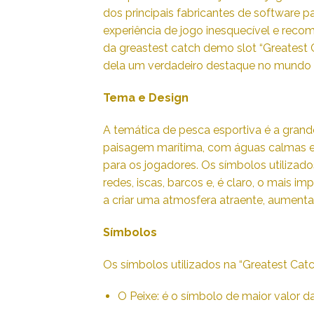
dos principais fabricantes de software 
experiência de jogo inesquecível e reco
da
greastest catch demo
slot “Greatest
dela um verdadeiro destaque no mundo 
Tema e Design
A temática de pesca esportiva é a grand
paisagem marítima, com águas calmas e 
para os jogadores. Os símbolos utilizad
redes, iscas, barcos e, é claro, o mais i
a criar uma atmosfera atraente, aumenta
Símbolos
Os símbolos utilizados na “Greatest Catc
O Peixe: é o símbolo de maior valor d