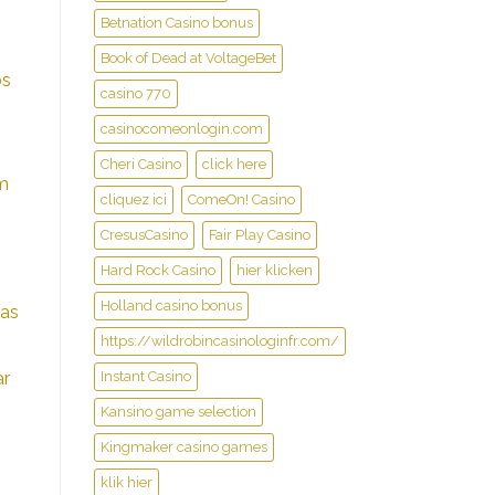
Betnation Casino bonus
Book of Dead at VoltageBet
os
casino 770
casinocomeonlogin.com
Cheri Casino
click here
m
cliquez ici
ComeOn! Casino
CresusCasino
Fair Play Casino
Hard Rock Casino
hier klicken
Holland casino bonus
das
https://wildrobincasinologinfr.com/
ar
Instant Casino
Kansino game selection
Kingmaker casino games
klik hier