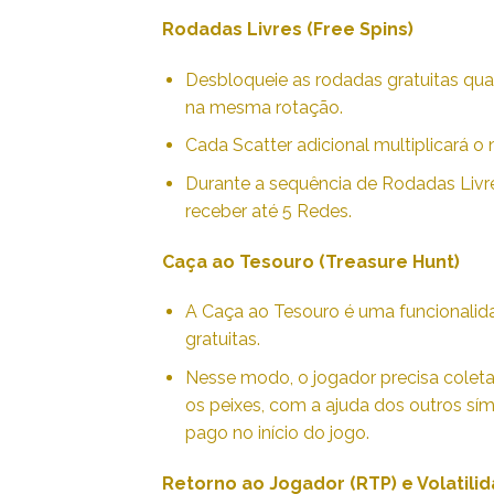
Rodadas Livres (Free Spins)
Desbloqueie as rodadas gratuitas qua
na mesma rotação.
Cada Scatter adicional multiplicará o
Durante a sequência de Rodadas Livr
receber até 5 Redes.
Caça ao Tesouro (Treasure Hunt)
A Caça ao Tesouro é uma funcionalida
gratuitas.
Nesse modo, o jogador precisa coleta
os peixes, com a ajuda dos outros sí
pago no início do jogo.
Retorno ao Jogador (RTP) e Volatili