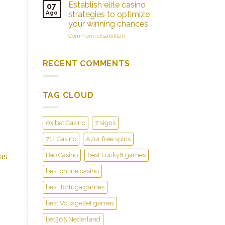
kazanmak
playing
Establish elite casino
07
için
to
Ago
strategies to optimize
akıllı
win
your winning chances
bir
su
Commenti disabilitati
yaklaşım
Establish
geliştirin
elite
casino
RECENT COMMENTS
strategies
to
optimize
TAG CLOUD
your
winning
chances
0x.bet Casino
7 signs
711 Casino
Azur free spins
Bao Casino
best Lucky8 games
as
best online casino
best Tortuga games
best VoltageBet games
bet365 Nederland