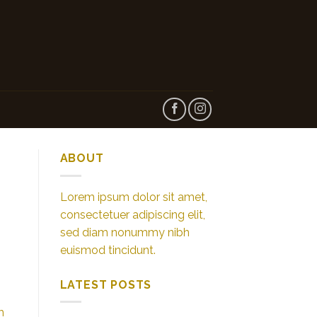
ABOUT
Lorem ipsum dolor sit amet,
consectetuer adipiscing elit,
sed diam nonummy nibh
euismod tincidunt.
LATEST POSTS
m