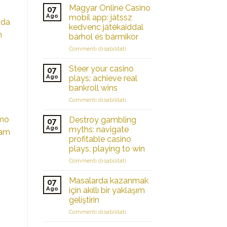
Magyar Online Casino
07
Ago
mobil app: játssz
ada
kedvenc játékaiddal
m
bárhol és bármikor
su
Commenti disabilitati
Magyar
Online
Steer your casino
07
Casino
Ago
plays: achieve real
mobil
bankroll wins
app:
su
Commenti disabilitati
játssz
Steer
kedvenc
your
játékaiddal
omo
Destroy gambling
07
casino
bárhol
Ago
myths: navigate
dam
plays:
és
profitable casino
achieve
bármikor
plays, playing to win
real
bankroll
su
Commenti disabilitati
wins
Destroy
gambling
Masalarda kazanmak
07
myths:
Ago
için akıllı bir yaklaşım
navigate
geliştirin
profitable
su
Commenti disabilitati
casino
Masalarda
plays,