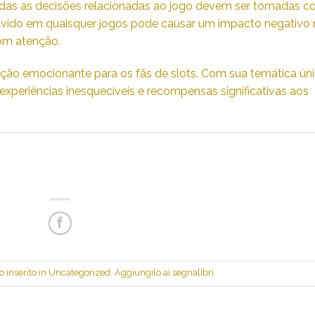
odas as decisões relacionadas ao jogo devem ser tomadas 
olvido em quaisquer jogos pode causar um impacto negativo 
com atenção.
ção emocionante para os fãs de slots. Com sua temática ún
 experiências inesquecíveis e recompensas significativas aos
 inserito in
Uncategorized
. Aggiungilo ai
segnalibri
.