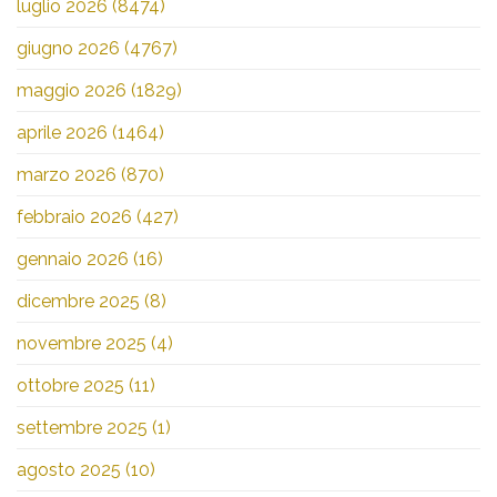
luglio 2026
(8474)
giugno 2026
(4767)
maggio 2026
(1829)
aprile 2026
(1464)
marzo 2026
(870)
febbraio 2026
(427)
gennaio 2026
(16)
dicembre 2025
(8)
novembre 2025
(4)
ottobre 2025
(11)
settembre 2025
(1)
agosto 2025
(10)