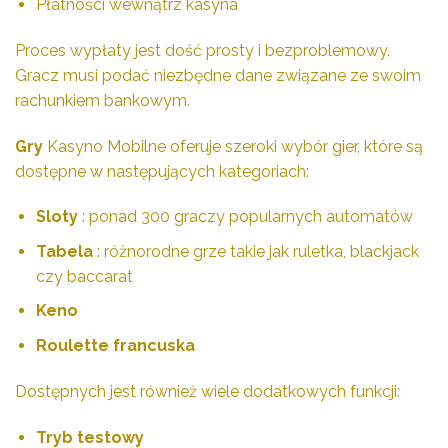
Płatności wewnątrz kasyna
Proces wypłaty jest dość prosty i bezproblemowy.
Gracz musi podać niezbędne dane związane ze swoim
rachunkiem bankowym.
Gry
Kasyno Mobilne oferuje szeroki wybór gier, które są
dostępne w następujących kategoriach:
Sloty
: ponad 300 graczy popularnych automatów
Tabela
: różnorodne grze takie jak ruletka, blackjack
czy baccarat
Keno
Roulette francuska
Dostępnych jest również wiele dodatkowych funkcji:
Tryb testowy