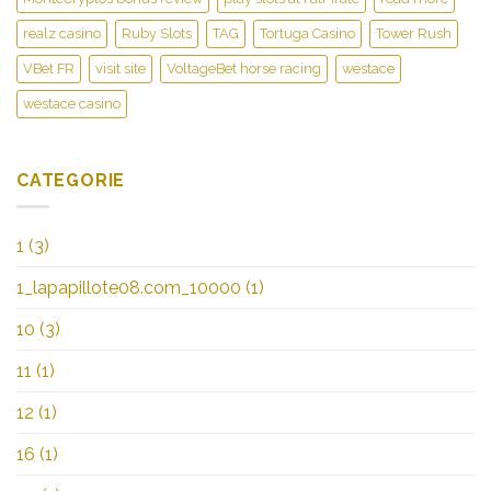
realz casino
Ruby Slots
TAG
Tortuga Casino
Tower Rush
VBet FR
visit site
VoltageBet horse racing
westace
westace casino
CATEGORIE
1
(3)
1_lapapillote08.com_10000
(1)
10
(3)
11
(1)
12
(1)
16
(1)