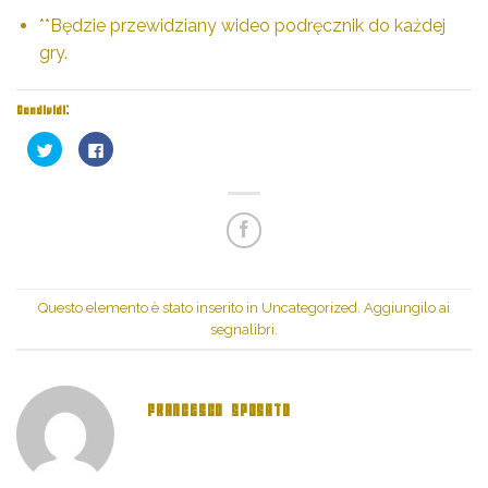
**Będzie przewidziany wideo podręcznik do każdej
gry.
Condividi:
Fai
Fai
clic
clic
qui
per
per
condividere
condividere
su
su
Facebook
Twitter
(Si
(Si
apre
apre
in
in
una
una
nuova
nuova
finestra)
finestra)
Questo elemento è stato inserito in
Uncategorized
. Aggiungilo ai
segnalibri
.
FRANCESCO SPOSATO