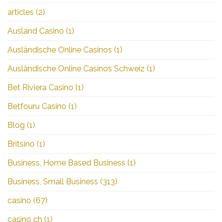
articles
(2)
Ausland Casino
(1)
Ausländische Online Casinos
(1)
Ausländische Online Casinos Schweiz
(1)
Bet Riviera Casino
(1)
Betfouru Casino
(1)
Blog
(1)
Britsino
(1)
Business, Home Based Business
(1)
Business, Small Business
(313)
casino
(67)
casino ch
(1)