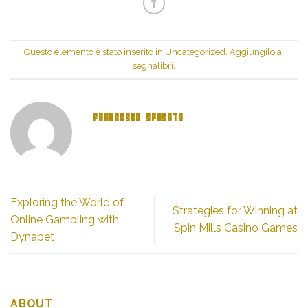
(Si
apre
apre
in
in
una
una
nuova
nuova
finestra)
finestra)
Questo elemento è stato inserito in
Uncategorized
. Aggiungilo ai
segnalibri
.
FRANCESCO SPOSATO
Exploring the World of
Strategies for Winning at
Online Gambling with
Spin Mills Casino Games
Dynabet
ABOUT