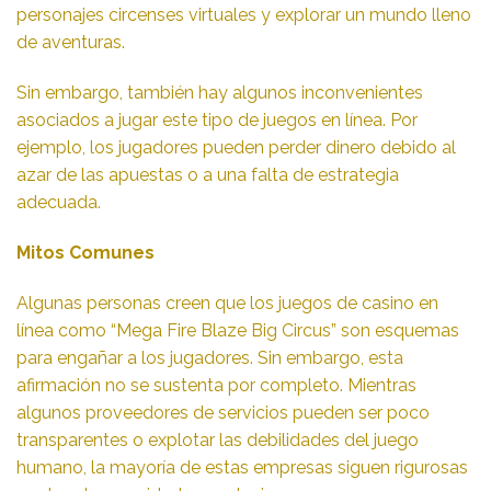
personajes circenses virtuales y explorar un mundo lleno
de aventuras.
Sin embargo, también hay algunos inconvenientes
asociados a jugar este tipo de juegos en línea. Por
ejemplo, los jugadores pueden perder dinero debido al
azar de las apuestas o a una falta de estrategia
adecuada.
Mitos Comunes
Algunas personas creen que los juegos de casino en
línea como “Mega Fire Blaze Big Circus” son esquemas
para engañar a los jugadores. Sin embargo, esta
afirmación no se sustenta por completo. Mientras
algunos proveedores de servicios pueden ser poco
transparentes o explotar las debilidades del juego
humano, la mayoría de estas empresas siguen rigurosas