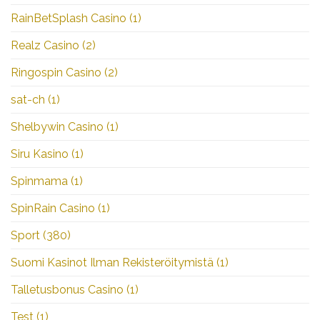
RainBetSplash Casino
(1)
Realz Casino
(2)
Ringospin Casino
(2)
sat-ch
(1)
Shelbywin Casino
(1)
Siru Kasino
(1)
Spinmama
(1)
SpinRain Casino
(1)
Sport
(380)
Suomi Kasinot Ilman Rekisteröitymistä
(1)
Talletusbonus Casino
(1)
Test
(1)