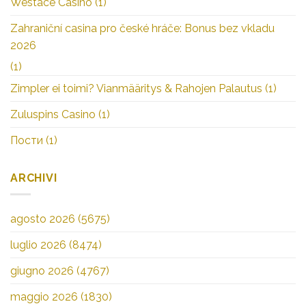
Westace Casino
(1)
Zahraniční casina pro české hráče: Bonus bez vkladu
2026
(1)
Zimpler ei toimi? Vianmääritys & Rahojen Palautus
(1)
Zuluspins Casino
(1)
Пости
(1)
ARCHIVI
agosto 2026
(5675)
luglio 2026
(8474)
giugno 2026
(4767)
maggio 2026
(1830)