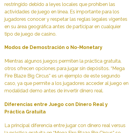
restringido debido a leyes locales que prohíben las
actividades de juego en línea. Es importante para los
jugadores conocer y respetar las reglas legales vigentes
en su área geográfica antes de participar en cualquier
tipo de juego de casino.
Modos de Demostración o No-Monetary
Mientras algunos juegos permiten la práctica gratuita,
otros ofrecen opciones para jugar sin depósitos. “Mega
Fire Blaze Big Circus” es un ejemplo de este segundo
caso, ya que permite a los jugadores acceder al juego en
modalidad demo antes de invertir dinero real.
Diferencias entre Juego con Dinero Real y
Práctica Gratuita
La principal diferencia entre jugar con dinero real versus
la práctica gratuita en “Mega Fire Blaze Big Circus” se