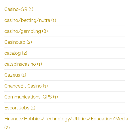
Casino-GR
(1)
casino/betting/nutra
(1)
casino/gambling
(8)
Casinolab
(2)
catalog
(2)
catspinscasino
(1)
Cazeus
(1)
ChanceBit Casino
(1)
Communications, GPS
(1)
Escort Jobs
(1)
Finance/Hobbies/Technology/Utilities/Education/Media
(2)