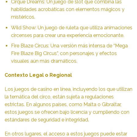
Cirque Dreams: Un juego de slot que combina las
habilidades acrobáticas con elementos mágicos y
mistéricos.
Wild Show: Un juego de ruleta que utiliza animaciones
circenses para crear una experiencia emocionante.
Fire Blaze Circus: Una versión más intensa de “Mega
Fire Blaze Big Circus”, con personajes y efectos
visuales aún más dramáticos.
Contexto Legal o Regional
Los juegos de casino en línea, incluyendo los que utilizan
la temática del circo, están sujeta a regulaciones
estrictas. En algunos países, como Malta o Gibraltar,
estos juegos se ofrecen bajo licencia y cumpliendo con
estándares de seguridad e integridad.
En otros lugares, el acceso a estos juegos puede estar