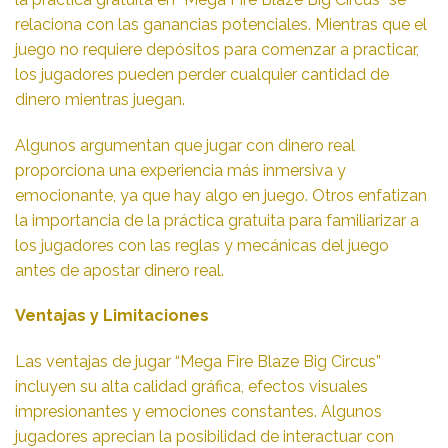
relaciona con las ganancias potenciales. Mientras que el
juego no requiere depósitos para comenzar a practicar,
los jugadores pueden perder cualquier cantidad de
dinero mientras juegan.
Algunos argumentan que jugar con dinero real
proporciona una experiencia más inmersiva y
emocionante, ya que hay algo en juego. Otros enfatizan
la importancia de la práctica gratuita para familiarizar a
los jugadores con las reglas y mecánicas del juego
antes de apostar dinero real.
Ventajas y Limitaciones
Las ventajas de jugar “Mega Fire Blaze Big Circus”
incluyen su alta calidad gráfica, efectos visuales
impresionantes y emociones constantes. Algunos
jugadores aprecian la posibilidad de interactuar con