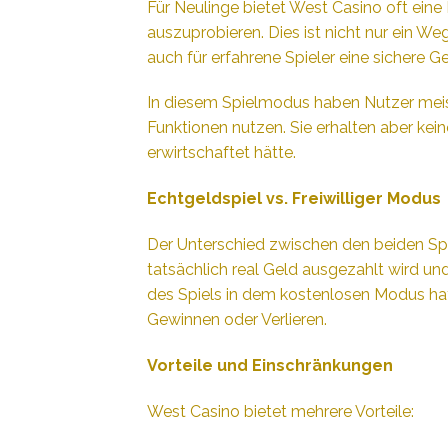
Für Neulinge bietet West Casino oft ein
auszuprobieren. Dies ist nicht nur ein We
auch für erfahrene Spieler eine sichere G
In diesem Spielmodus haben Nutzer meis
Funktionen nutzen. Sie erhalten aber ke
erwirtschaftet hätte.
Echtgeldspiel vs. Freiwilliger Modus
Der Unterschied zwischen den beiden Spi
tatsächlich real Geld ausgezahlt wird un
des Spiels in dem kostenlosen Modus hat
Gewinnen oder Verlieren.
Vorteile und Einschränkungen
West Casino bietet mehrere Vorteile: