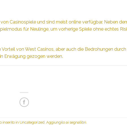
 von Casinospiele und sind meist online verfügbar. Neben de
pielmodus für Neulinge, um vorherige Spiele ohne echtes Ris
 ein Vorteil von West Casinos, aber auch die Bedrohungen durch
 in Erwägung gezogen werden.
 inserito in
Uncategorized
. Aggiungilo ai
segnalibri
.