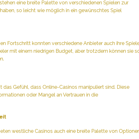
 stehen eine breite Palette von verschiedenen Spielen zur
 haben, so leicht wie möglich in ein gewünschtes Spiel
n Fortschritt konnten verschiedene Anbieter auch ihre Spiel
pieler mit einem niedrigen Budget, aber trotzdem können sie so
n.
t das Gefühl, dass Online-Casinos manipuliert sind. Diese
ormationen oder Mangel an Vertrauen in die
eit
ieten westliche Casinos auch eine breite Palette von Optione