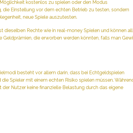
e Möglichkeit kostenlos zu spielen oder den Modus
g, die Einstellung vor dem echten Betrieb zu testen, sondern
elegenheit, neue Spiele auszutesten.
t dieselben Rechte wie in real-money Spielen und können al
ine Geldprämien, die erworben werden könnten, falls man Gew
elmodi besteht vor allem darin, dass bei Echtgeldspielen
d die Spieler mit einem echten Risiko spielen müssen. Währen
 der Nutzer keine finanzielle Belastung durch das eigene