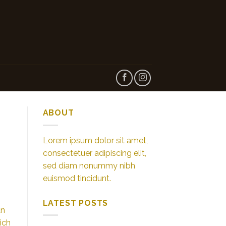
ABOUT
Lorem ipsum dolor sit amet,
consectetuer adipiscing elit,
sed diam nonummy nibh
euismod tincidunt.
LATEST POSTS
an
ich