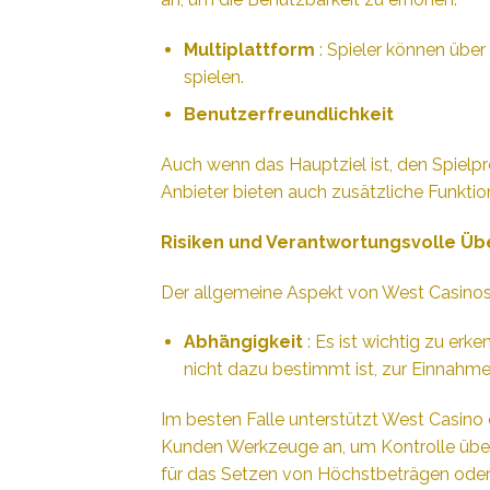
Multiplattform
: Spieler können übe
spielen.
Benutzerfreundlichkeit
Auch wenn das Hauptziel ist, den Spielpr
Anbieter bieten auch zusätzliche Funktio
Risiken und Verantwortungsvolle Ü
Der allgemeine Aspekt von West Casinos 
Abhängigkeit
: Es ist wichtig zu erke
nicht dazu bestimmt ist, zur Einnahm
Im besten Falle unterstützt West Casino
Kunden Werkzeuge an, um Kontrolle über 
für das Setzen von Höchstbeträgen oder