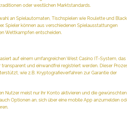
traditionen oder westlichen Marktstandards.
swahl an Spielautomaten, Tischspielen wie Roulette und Black
ker. Spieler können aus verschiedenen Spielausstattungen
ten Wettkampfen entscheiden.
basiert auf einem umfangreichen
West Casino
IT-System, das
er transparent und einwandfrei registriert werden. Dieser Proze
rstützt, wie z.B. Kryptografieverfahren zur Garantie der
n Nutzer meist nur ihr Konto aktivieren und die gewünschten
n auch Optionen an, sich über eine mobile App anzumelden od
ren.