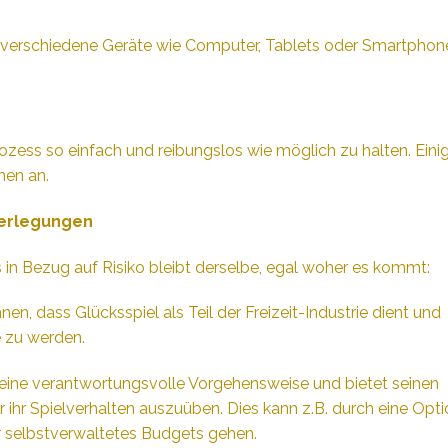
r verschiedene Geräte wie Computer, Tablets oder Smartphon
ozess so einfach und reibungslos wie möglich zu halten. Eini
nen an.
berlegungen
in Bezug auf Risiko bleibt derselbe, egal woher es kommt:
nnen, dass Glücksspiel als Teil der Freizeit-Industrie dient und
e zu werden.
 eine verantwortungsvolle Vorgehensweise und bietet seinen
ihr Spielverhalten auszuüben. Dies kann z.B. durch eine Opti
 selbstverwaltetes Budgets gehen.