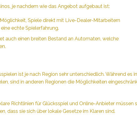
inos, je nachdem wie das Angebot aufgebaut ist:
 Möglichkeit, Spiele direkt mit Live-Dealer-Mitarbeitern
eine echte Spielerfahrung.
tet auch einen breiten Bestand an Automaten, welche
en.
spielen ist je nach Region sehr unterschiedlich. Während es i
ielen, sind in anderen Regionen die Möglichkeiten eingeschrän
klare Richtlinien für Glücksspiel und Online-Anbieter müssen 
len, dass sie sich über lokale Gesetze im Klaren sind.