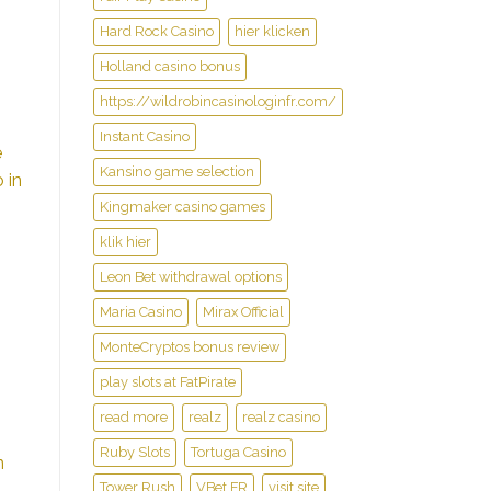
Hard Rock Casino
hier klicken
Holland casino bonus
https://wildrobincasinologinfr.com/
Instant Casino
e
Kansino game selection
 in
Kingmaker casino games
klik hier
Leon Bet withdrawal options
Maria Casino
Mirax Official
MonteCryptos bonus review
play slots at FatPirate
read more
realz
realz casino
Ruby Slots
Tortuga Casino
n
Tower Rush
VBet FR
visit site