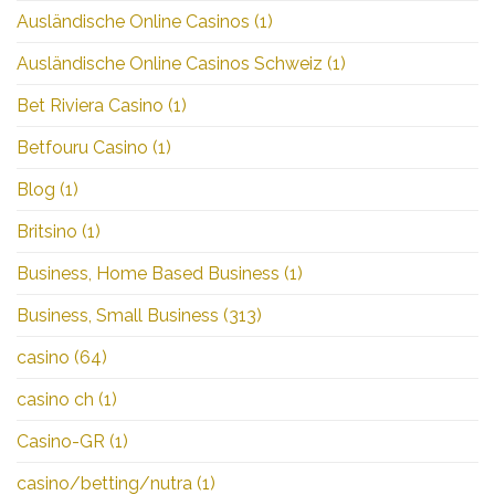
Ausländische Online Casinos
(1)
Ausländische Online Casinos Schweiz
(1)
Bet Riviera Casino
(1)
Betfouru Casino
(1)
Blog
(1)
Britsino
(1)
Business, Home Based Business
(1)
Business, Small Business
(313)
casino
(64)
casino ch
(1)
Casino-GR
(1)
casino/betting/nutra
(1)