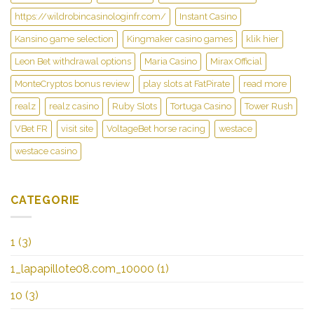
https://wildrobincasinologinfr.com/
Instant Casino
Kansino game selection
Kingmaker casino games
klik hier
Leon Bet withdrawal options
Maria Casino
Mirax Official
MonteCryptos bonus review
play slots at FatPirate
read more
realz
realz casino
Ruby Slots
Tortuga Casino
Tower Rush
VBet FR
visit site
VoltageBet horse racing
westace
westace casino
CATEGORIE
1
(3)
1_lapapillote08.com_10000
(1)
10
(3)