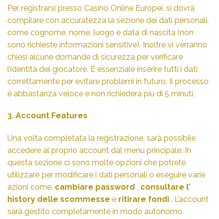
Per registrarsi presso Casino Online Europei, si dovrà
compilare con accuratezza la sezione dei dati personali,
come cognome, nome, luogo e data di nascita (non
sono richieste informazioni sensitive). Inoltre vi verranno
chiesi alcune domande di sicurezza per verificare
l’identità del giocatore. È essenziale inserire tutti i dati
correttamente per evitare problemi in futuro. Il processo
è abbastanza veloce e non richiederà più di 5 minuti.
3. Account Features
Una volta completata la registrazione, sarà possibile
accedere al proprio account dal menu principale. In
questa sezione ci sono molte opzioni che potrete
utilizzare per modificare i dati personali o eseguire varie
azioni come:
cambiare password
,
consultare l’
history delle scommesse
e
ritirare fondi
. L’account
sarà gestito completamente in modo autonomo.