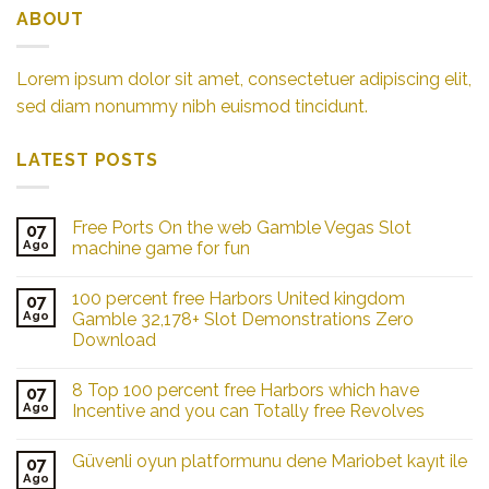
ABOUT
Lorem ipsum dolor sit amet, consectetuer adipiscing elit,
sed diam nonummy nibh euismod tincidunt.
LATEST POSTS
Free Ports On the web Gamble Vegas Slot
07
Ago
machine game for fun
100 percent free Harbors United kingdom
07
Ago
Gamble 32,178+ Slot Demonstrations Zero
Download
8 Top 100 percent free Harbors which have
07
Ago
Incentive and you can Totally free Revolves
Güvenli oyun platformunu dene Mariobet kayıt ile
07
Ago