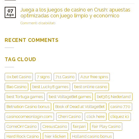
Juega a los juegos de casino en Crush: apuestas
07
Ago
optimizadas con juego limpio y económico
su
Commenti disabilitati
Juega
a
los
RECENT COMMENTS
juegos
de
casino
TAG CLOUD
en
Crush:
apuestas
optimizadas
0x.bet Casino
7 signs
711 Casino
Azur free spins
con
juego
Bao Casino
best Lucky8 games
best online casino
limpio
y
best Tortuga games
best VoltageBet games
bet365 Nederland
económico
Betnation Casino bonus
Book of Dead at VoltageBet
casino 770
casinocomeonlogin.com
Cheri Casino
click here
cliquez ici
ComeOn! Casino
CresusCasino
fairpari
Fair Play Casino
Hard Rock Casino
hier klicken
Holland casino bonus