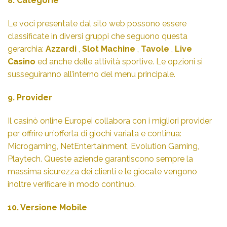
8. Categorie
Le voci presentate dal sito web possono essere
classificate in diversi gruppi che seguono questa
gerarchia:
Azzardi
,
Slot Machine
,
Tavole
,
Live
Casino
ed anche delle attività sportive. Le opzioni si
susseguiranno all’interno del menu principale.
9. Provider
Il casinò online Europei collabora con i migliori provider
per offrire un’offerta di giochi variata e continua:
Microgaming, NetEntertainment, Evolution Gaming,
Playtech. Queste aziende garantiscono sempre la
massima sicurezza dei clienti e le giocate vengono
inoltre verificare in modo continuo.
10. Versione Mobile