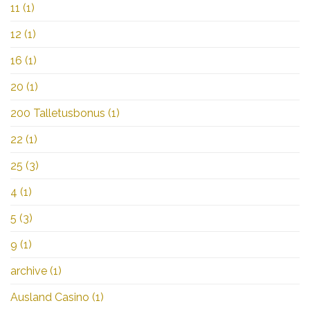
11
(1)
12
(1)
16
(1)
20
(1)
200 Talletusbonus
(1)
22
(1)
25
(3)
4
(1)
5
(3)
9
(1)
archive
(1)
Ausland Casino
(1)