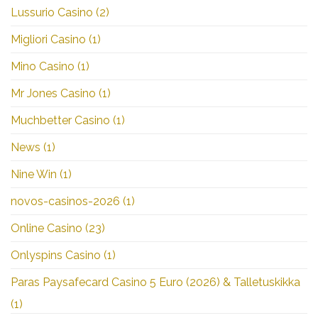
Lussurio Casino
(2)
Migliori Casino
(1)
Mino Casino
(1)
Mr Jones Casino
(1)
Muchbetter Casino
(1)
News
(1)
Nine Win
(1)
novos-casinos-2026
(1)
Online Casino
(23)
Onlyspins Casino
(1)
Paras Paysafecard Casino 5 Euro (2026) & Talletuskikka
(1)