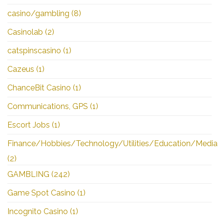
casino/gambling
(8)
Casinolab
(2)
catspinscasino
(1)
Cazeus
(1)
ChanceBit Casino
(1)
Communications, GPS
(1)
Escort Jobs
(1)
Finance/Hobbies/Technology/Utilities/Education/Media
(2)
GAMBLING
(242)
Game Spot Casino
(1)
Incognito Casino
(1)