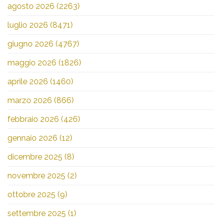
agosto 2026
(2263)
luglio 2026
(8471)
giugno 2026
(4767)
maggio 2026
(1826)
aprile 2026
(1460)
marzo 2026
(866)
febbraio 2026
(426)
gennaio 2026
(12)
dicembre 2025
(8)
novembre 2025
(2)
ottobre 2025
(9)
settembre 2025
(1)