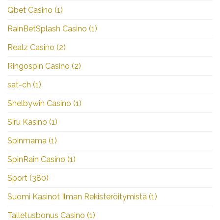
Qbet Casino
(1)
RainBetSplash Casino
(1)
Realz Casino
(2)
Ringospin Casino
(2)
sat-ch
(1)
Shelbywin Casino
(1)
Siru Kasino
(1)
Spinmama
(1)
SpinRain Casino
(1)
Sport
(380)
Suomi Kasinot Ilman Rekisteröitymistä
(1)
Talletusbonus Casino
(1)