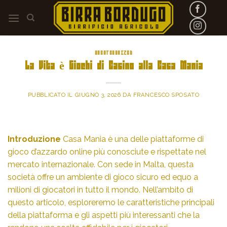
Skip
to
content
UNCATEGORIZED
La Vita è Giochi di Casino alla Casa Mania
PUBBLICATO IL
GIUGNO 3, 2026
DA
FRANCESCO SPOSATO
Introduzione
Casa Mania è una delle piattaforme di
gioco d’azzardo online più conosciute e rispettate nel
mercato internazionale. Con sede in Malta, questa
società offre un ambiente di gioco sicuro ed equo a
milioni di giocatori in tutto il mondo. Nell’ambito di
questo articolo, esploreremo le caratteristiche principali
della piattaforma e gli aspetti più interessanti che la