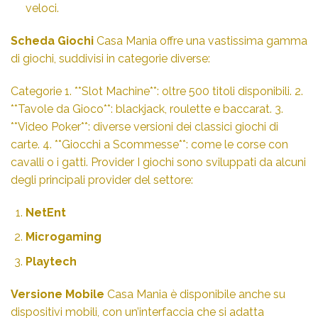
veloci.
Scheda Giochi
Casa Mania offre una vastissima gamma
di giochi, suddivisi in categorie diverse:
Categorie 1. **Slot Machine**: oltre 500 titoli disponibili. 2.
**Tavole da Gioco**: blackjack, roulette e baccarat. 3.
**Video Poker**: diverse versioni dei classici giochi di
carte. 4. **Giocchi a Scommesse**: come le corse con
cavalli o i gatti. Provider I giochi sono sviluppati da alcuni
degli principali provider del settore:
NetEnt
Microgaming
Playtech
Versione Mobile
Casa Mania è disponibile anche su
dispositivi mobili, con un’interfaccia che si adatta