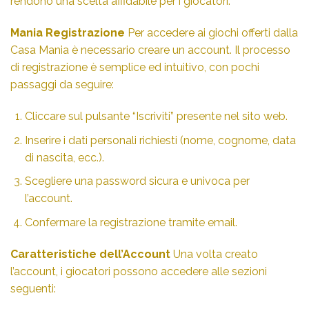
rendono una scelta affidabile per i giocatori.
Mania
Registrazione
Per accedere ai giochi offerti dalla
Casa Mania è necessario creare un account. Il processo
di registrazione è semplice ed intuitivo, con pochi
passaggi da seguire:
Cliccare sul pulsante “Iscriviti” presente nel sito web.
Inserire i dati personali richiesti (nome, cognome, data
di nascita, ecc.).
Scegliere una password sicura e univoca per
l’account.
Confermare la registrazione tramite email.
Caratteristiche dell’Account
Una volta creato
l’account, i giocatori possono accedere alle sezioni
seguenti: