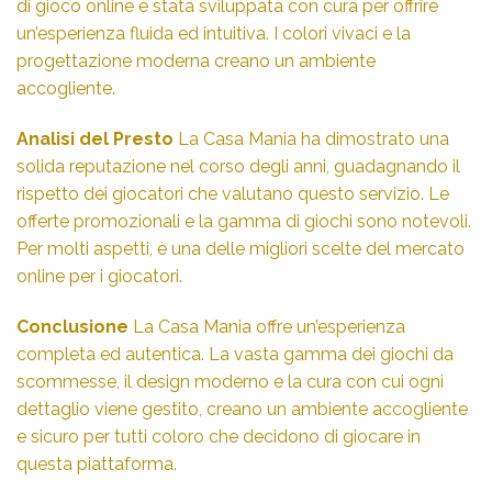
di gioco online è stata sviluppata con cura per offrire
un’esperienza fluida ed intuitiva. I colori vivaci e la
progettazione moderna creano un ambiente
accogliente.
Analisi del Presto
La Casa Mania ha dimostrato una
solida reputazione nel corso degli anni, guadagnando il
rispetto dei giocatori che valutano questo servizio. Le
offerte promozionali e la gamma di giochi sono notevoli.
Per molti aspetti, è una delle migliori scelte del mercato
online per i giocatori.
Conclusione
La Casa Mania offre un’esperienza
completa ed autentica. La vasta gamma dei giochi da
scommesse, il design moderno e la cura con cui ogni
dettaglio viene gestito, creano un ambiente accogliente
e sicuro per tutti coloro che decidono di giocare in
questa piattaforma.