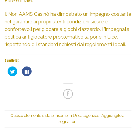
Parere finale:
Il Non AAMS Casinò ha dimostrato un impegno costante
nel garantire ai propri utenti condizioni sicure e
confortevoli per giocare a giochi d’azzardo. L’impegnata
politica antigiocatore problematico la pone in luce,
rispettando gli standard richiesti dai regolamenti locali.
Condividi:
Fai
Fai
clic
clic
qui
per
per
condividere
condividere
su
su
Facebook
Twitter
(Si
(Si
apre
apre
in
in
una
una
nuova
nuova
finestra)
finestra)
Questo elemento è stato inserito in
Uncategorized
. Aggiungilo ai
segnalibri
.