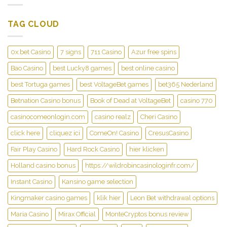
TAG CLOUD
0x.bet Casino
7 signs
711 Casino
Azur free spins
Bao Casino
best Lucky8 games
best online casino
best Tortuga games
best VoltageBet games
bet365 Nederland
Betnation Casino bonus
Book of Dead at VoltageBet
casino 770
casinocomeonlogin.com
casino realz
Cheri Casino
click here
cliquez ici
ComeOn! Casino
CresusCasino
Fair Play Casino
Hard Rock Casino
hier klicken
Holland casino bonus
https://wildrobincasinologinfr.com/
Instant Casino
Kansino game selection
Kingmaker casino games
klik hier
Leon Bet withdrawal options
Maria Casino
Mirax Official
MonteCryptos bonus review