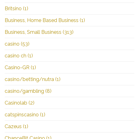
Britsino
(1)
Business, Home Based Business
(1)
Business, Small Business
(313)
casino
(53)
casino ch
(1)
Casino-GR
(1)
casino/betting/nutra
(1)
casino/gambling
(8)
Casinolab
(2)
catspinscasino
(1)
Cazeus
(1)
ChanceBit Casino
(1)