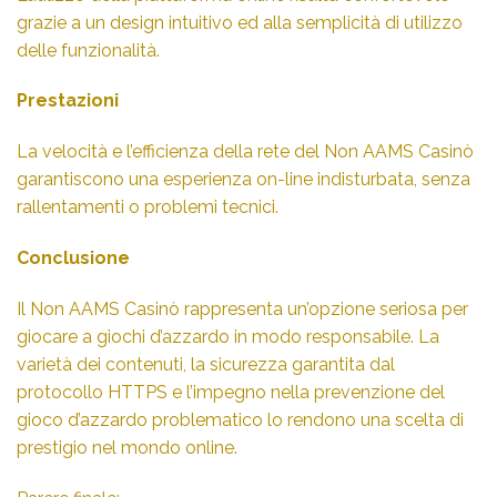
grazie a un design intuitivo ed alla semplicità di utilizzo
delle funzionalità.
Prestazioni
La velocità e l’efficienza della rete del Non AAMS Casinò
garantiscono una esperienza on-line indisturbata, senza
rallentamenti o problemi tecnici.
Conclusione
Il Non AAMS Casinò rappresenta un’opzione seriosa per
giocare a giochi d’azzardo in modo responsabile. La
varietà dei contenuti, la sicurezza garantita dal
protocollo HTTPS e l’impegno nella prevenzione del
gioco d’azzardo problematico lo rendono una scelta di
prestigio nel mondo online.