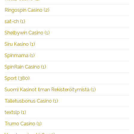
Ringospin Casino
(2)
sat-ch
(1)
Shelbywin Casino
(1)
Siru Kasino
(1)
Spinmama
(1)
SpinRain Casino
(1)
Sport
(380)
Suomi Kasinot Ilman Rekisteröitymistä
(1)
Talletusbonus Casino
(1)
textslp
(1)
Trumo Casino
(1)