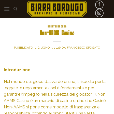
Skip
to
content
UNCATEGORIZED
Non-AAMS Casinò
PUBBLICATO IL
GIUGNO 3, 2026
DA
FRANCESCO SPOSATO
Introduzione
Nel mondo del gioco d’azzardo online, il rispetto per la
legge e le regolamentazioni è fondamentale per
garantire l’impegno nella sicurezza dei giocatori. Il Non
AAMS Casinò è un marchio di casino online che
Casinò
Non-AAMS
si pone come modello di trasparenza e
responsabilità, offrendo ai propri utenti una vasta