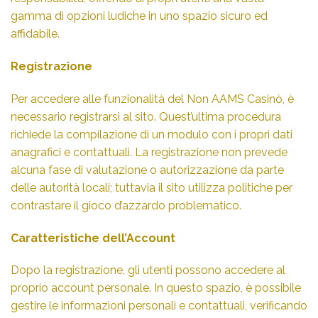
gamma di opzioni ludiche in uno spazio sicuro ed
affidabile.
Registrazione
Per accedere alle funzionalità del Non AAMS Casinò, è
necessario registrarsi al sito. Quest’ultima procedura
richiede la compilazione di un modulo con i propri dati
anagrafici e contattuali. La registrazione non prevede
alcuna fase di valutazione o autorizzazione da parte
delle autorità locali; tuttavia il sito utilizza politiche per
contrastare il gioco d’azzardo problematico.
Caratteristiche dell’Account
Dopo la registrazione, gli utenti possono accedere al
proprio account personale. In questo spazio, è possibile
gestire le informazioni personali e contattuali, verificando