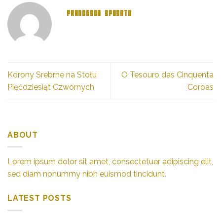
FRANCESCO SPOSATO
Korony Srebrne na Stołu
O Tesouro das Cinquenta
Pięćdziesiąt Czwórnych
Coroas
ABOUT
Lorem ipsum dolor sit amet, consectetuer adipiscing elit,
sed diam nonummy nibh euismod tincidunt.
LATEST POSTS