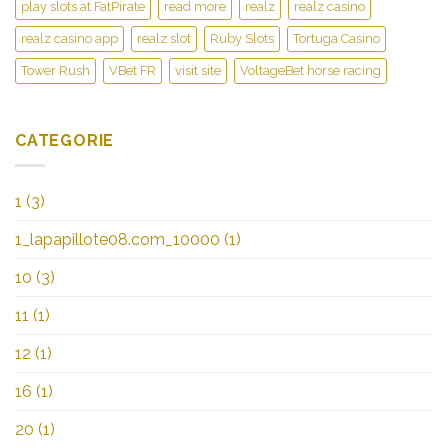
play slots at FatPirate
read more
realz
realz casino
realz casino app
realz slot
Ruby Slots
Tortuga Casino
Tower Rush
VBet FR
visit site
VoltageBet horse racing
CATEGORIE
1
(3)
1_lapapillote08.com_10000
(1)
10
(3)
11
(1)
12
(1)
16
(1)
20
(1)