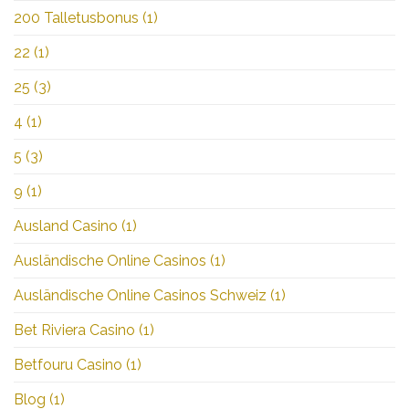
200 Talletusbonus
(1)
22
(1)
25
(3)
4
(1)
5
(3)
9
(1)
Ausland Casino
(1)
Ausländische Online Casinos
(1)
Ausländische Online Casinos Schweiz
(1)
Bet Riviera Casino
(1)
Betfouru Casino
(1)
Blog
(1)