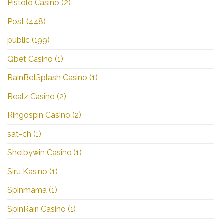
Pistolo Casino
(2)
Post
(448)
public
(199)
Qbet Casino
(1)
RainBetSplash Casino
(1)
Realz Casino
(2)
Ringospin Casino
(2)
sat-ch
(1)
Shelbywin Casino
(1)
Siru Kasino
(1)
Spinmama
(1)
SpinRain Casino
(1)