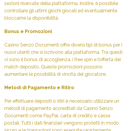
sezioni riservate della piattaforma. Inoltre, è possibile
controllare gli ultimi giochi giocati ed eventualmente
bloccarne la disponibilità.
Bonus e Promozioni
Casino Senzo Documenti offre diversi tipi di bonus per i
nuovi utenti che si iscrivono alla piattaforma. Tra questi
vi sono il bonus di accoglienza, i free spin e l’offerta dei
match deposito. Queste promozioni possono
aumentare le possibilità di vincita del giocatore.
Metodi di Pagamento e Ritiro
Per effettuare depositi o ritiri è necessario utilizzare un
metodi di pagamento accreditati da Casino Senzo
Documenti come PayPal, carta di credito e casse
postali. Tutti i dati finanziari vengono protetti in modo
sicuro e le transazioni sono eseguite rapidamente.