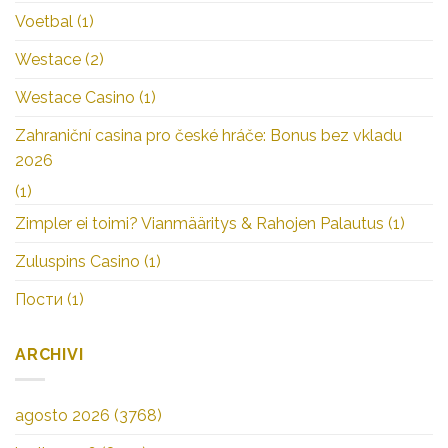
Voetbal
(1)
Westace
(2)
Westace Casino
(1)
Zahraniční casina pro české hráče: Bonus bez vkladu
2026
(1)
Zimpler ei toimi? Vianmääritys & Rahojen Palautus
(1)
Zuluspins Casino
(1)
Пости
(1)
ARCHIVI
agosto 2026
(3768)