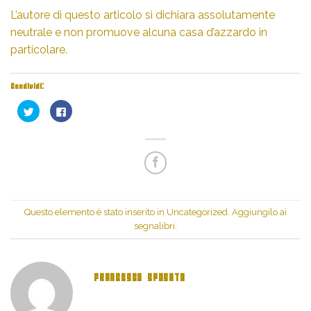
L’autore di questo articolo si dichiara assolutamente
neutrale e non promuove alcuna casa d’azzardo in
particolare.
Condividi:
Fai
Fai
clic
clic
qui
per
per
condividere
condividere
su
su
Facebook
Twitter
(Si
(Si
apre
apre
in
in
una
una
nuova
nuova
finestra)
finestra)
Questo elemento è stato inserito in
Uncategorized
. Aggiungilo ai
segnalibri
.
FRANCESCO SPOSATO