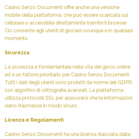
Casino Senzo Documenti offre anche una versione
mobile della piattaforma, che può essere scaricata sul
cellulare o accessibile direttamente tramite il browser.
Ciò consente agli utenti di giocare ovunque e in qualsiasi
momento.
Sicurezza
La sicurezza è fondamentale nella vita dei gioco online
ed è un fattore prioritario per Casino Senzo Documenti.
Tutti i dati degli utenti sono protetti da norme del GDPR,
con algoritmi di crittografia avanzati. La piattaforma
utilizza protocolli SSL per assicurarsi che le informazioni
siano trasmesse in modo sicuro.
Licenza e Regolamenti
Casino Senzo Documenti ha una licenza rilasciata dalla