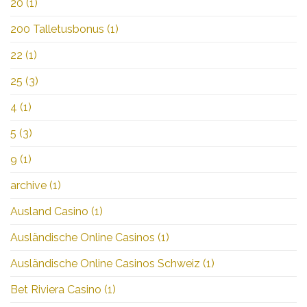
20
(1)
200 Talletusbonus
(1)
22
(1)
25
(3)
4
(1)
5
(3)
9
(1)
archive
(1)
Ausland Casino
(1)
Ausländische Online Casinos
(1)
Ausländische Online Casinos Schweiz
(1)
Bet Riviera Casino
(1)