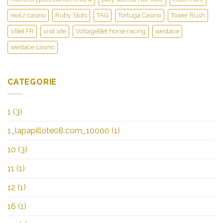
realz casino
Ruby Slots
TAG
Tortuga Casino
Tower Rush
VBet FR
visit site
VoltageBet horse racing
westace
westace casino
CATEGORIE
1
(3)
1_lapapillote08.com_10000
(1)
10
(3)
11
(1)
12
(1)
16
(1)