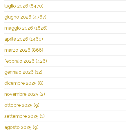
luglio 2026
(8470)
giugno 2026
(4767)
maggio 2026
(1826)
aprile 2026
(1460)
marzo 2026
(866)
febbraio 2026
(426)
gennaio 2026
(12)
dicembre 2025
(8)
novembre 2025
(2)
ottobre 2025
(9)
settembre 2025
(1)
agosto 2025
(9)