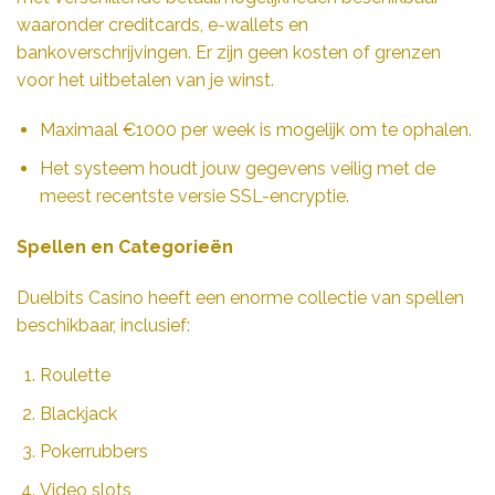
waaronder creditcards, e-wallets en
bankoverschrijvingen. Er zijn geen kosten of grenzen
voor het uitbetalen van je winst.
Maximaal €1000 per week is mogelijk om te ophalen.
Het systeem houdt jouw gegevens veilig met de
meest recentste versie SSL-encryptie.
Spellen en Categorieën
Duelbits Casino heeft een enorme collectie van spellen
beschikbaar, inclusief:
Roulette
Blackjack
Pokerrubbers
Video slots