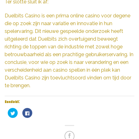
Ter slotte sluit ik af:
Duelbits Casino is een prima online casino voor degene
die op zoek zijn naar variatie en innovatie in hun
spelervaring. Dit nieuwe gespeelde onderzoek heeft
uitgeleerd dat Duelbits zich overtuigend beweegt
richting de toppen van de industrie met zowel hoge
betrouwbaarheid als een prachtige gebruikerservaring. In
conclusie, voor wie op zoek is naar verandering en een
verscheidenheid aan casino spellen in één plek kan
Duelbits Casino zijn toevluchtsoord vinden om tijd door
te brengen.
Condividi:
Fai
Fai
clic
clic
qui
per
per
condividere
condividere
su
su
Facebook
Twitter
(Si
(Si
apre