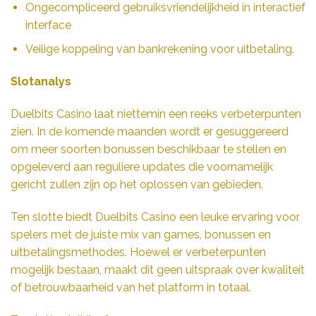
Ongecompliceerd gebruiksvriendelijkheid in interactief
interface
Veilige koppeling van bankrekening voor uitbetaling.
Slotanalys
Duelbits Casino laat niettemin een reeks verbeterpunten
zien. In de komende maanden wordt er gesuggereerd
om meer soorten bonussen beschikbaar te stellen en
opgeleverd aan reguliere updates die voornamelijk
gericht zullen zijn op het oplossen van gebieden.
Ten slotte biedt Duelbits Casino een leuke ervaring voor
spelers met de juiste mix van games, bonussen en
uitbetalingsmethodes. Hoewel er verbeterpunten
mogelijk bestaan, maakt dit geen uitspraak over kwaliteit
of betrouwbaarheid van het platform in totaal.