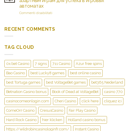
азартным играм для успеха в игровых
wins
2026-
автоматах
with
ban
su
Commenti disabilitati
proven
Создайте
bonus
солидные
strategies
выигрыши:
RECENT COMMENTS
руководство
по
азартным
TAG CLOUD
играм
для
успеха
в
0x.bet Casino
7 signs
711 Casino
Azur free spins
игровых
автоматах
Bao Casino
best Lucky8 games
best online casino
best Tortuga games
best VoltageBet games
bet365 Nederland
Betnation Casino bonus
Book of Dead at VoltageBet
casino 770
casinocomeonlogin.com
Cheri Casino
click here
cliquez ici
ComeOn! Casino
CresusCasino
Fair Play Casino
Hard Rock Casino
hier klicken
Holland casino bonus
https://wildrobincasinologinfr.com/
Instant Casino