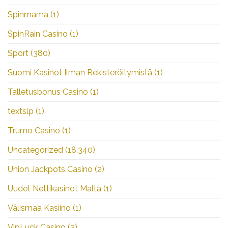
Spinmama
(1)
SpinRain Casino
(1)
Sport
(380)
Suomi Kasinot Ilman Rekisteröitymistä
(1)
Talletusbonus Casino
(1)
textslp
(1)
Trumo Casino
(1)
Uncategorized
(18.340)
Union Jackpots Casino
(2)
Uudet Nettikasinot Malta
(1)
Välismaa Kasiino
(1)
VipLuck Casino
(2)