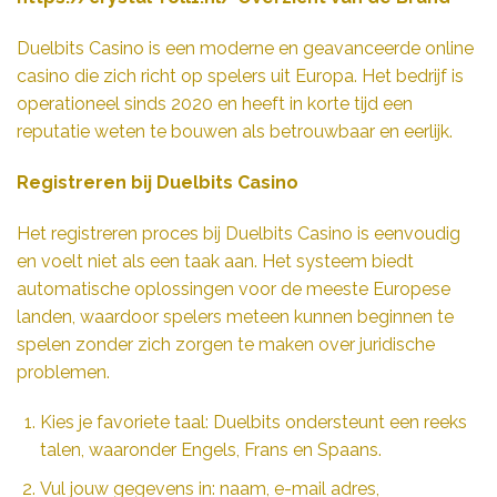
Duelbits Casino is een moderne en geavanceerde online
casino die zich richt op spelers uit Europa. Het bedrijf is
operationeel sinds 2020 en heeft in korte tijd een
reputatie weten te bouwen als betrouwbaar en eerlijk.
Registreren bij Duelbits Casino
Het registreren proces bij Duelbits Casino is eenvoudig
en voelt niet als een taak aan. Het systeem biedt
automatische oplossingen voor de meeste Europese
landen, waardoor spelers meteen kunnen beginnen te
spelen zonder zich zorgen te maken over juridische
problemen.
Kies je favoriete taal: Duelbits ondersteunt een reeks
talen, waaronder Engels, Frans en Spaans.
Vul jouw gegevens in: naam, e-mail adres,