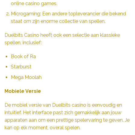
online casino games.
Microgaming: Een andere topleverancier die bekend
staat om zijn enorme collectie van spellen.
Duelbits Casino heeft ook een selectie aan klassieke
spellen, inclusief:
Book of Ra
Starburst
Mega Moolah
Mobiele Versie
De mobiel versie van Duelbits casino is eenvoudig en
intuïtief. Het interface past zich gemakkelijk aan jouw
apparaten aan om een prettige spelervaring te geven. Je
kan op elk moment, overal spelen.