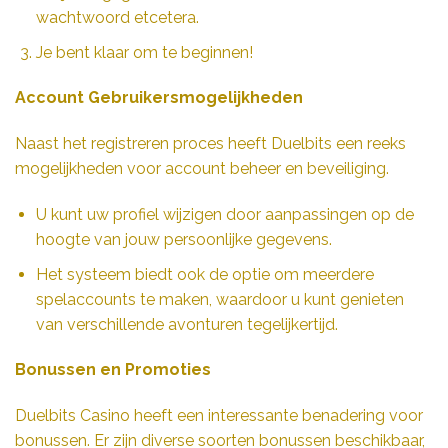
wachtwoord etcetera.
Je bent klaar om te beginnen!
Account Gebruikersmogelijkheden
Naast het registreren proces heeft Duelbits een reeks
mogelijkheden voor account beheer en beveiliging.
U kunt uw profiel wijzigen door aanpassingen op de
hoogte van jouw persoonlijke gegevens.
Het systeem biedt ook de optie om meerdere
spelaccounts te maken, waardoor u kunt genieten
van verschillende avonturen tegelijkertijd.
Bonussen en Promoties
Duelbits Casino heeft een interessante benadering voor
bonussen. Er zijn diverse soorten bonussen beschikbaar,