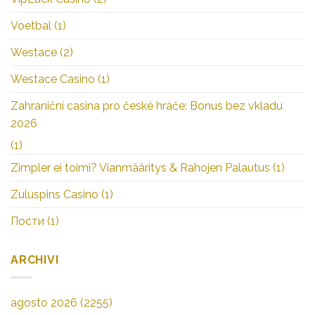
Voetbal
(1)
Westace
(2)
Westace Casino
(1)
Zahraniční casina pro české hráče: Bonus bez vkladu
2026
(1)
Zimpler ei toimi? Vianmääritys & Rahojen Palautus
(1)
Zuluspins Casino
(1)
Пости
(1)
ARCHIVI
agosto 2026
(2255)