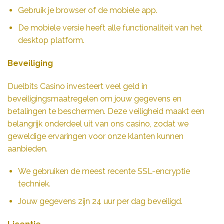
Gebruik je browser of de mobiele app.
De mobiele versie heeft alle functionaliteit van het
desktop platform.
Beveiliging
Duelbits Casino investeert veel geld in
beveiligingsmaatregelen om jouw gegevens en
betalingen te beschermen. Deze veiligheid maakt een
belangrijk onderdeel uit van ons casino, zodat we
geweldige ervaringen voor onze klanten kunnen
aanbieden.
We gebruiken de meest recente SSL-encryptie
techniek.
Jouw gegevens zijn 24 uur per dag beveiligd.