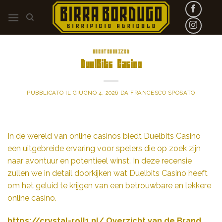
Skip
to
content
UNCATEGORIZED
DuelBits Casino
PUBBLICATO IL
GIUGNO 4, 2026
DA
FRANCESCO SPOSATO
In de wereld van online casinos biedt Duelbits Casino
een uitgebreide ervaring voor spelers die op zoek zijn
naar avontuur en potentieel winst. In deze recensie
zullen we in detail doorkijken wat Duelbits Casino heeft
om het geluid te krijgen van een betrouwbare en lekkere
online casino.
https://crystal-roll1.nl/
Overzicht van de Brand