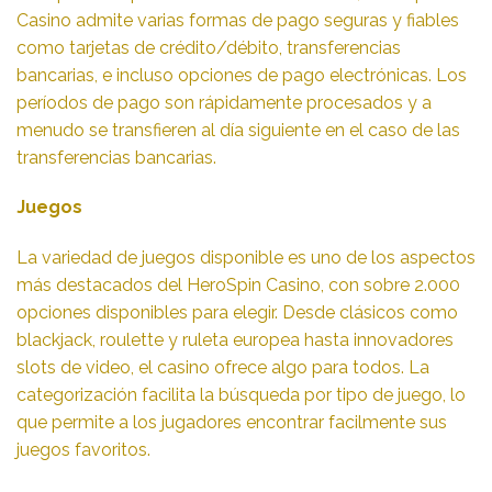
Casino admite varias formas de pago seguras y fiables
como tarjetas de crédito/débito, transferencias
bancarias, e incluso opciones de pago electrónicas. Los
períodos de pago son rápidamente procesados y a
menudo se transfieren al día siguiente en el caso de las
transferencias bancarias.
Juegos
La variedad de juegos disponible es uno de los aspectos
más destacados del HeroSpin Casino, con sobre 2.000
opciones disponibles para elegir. Desde clásicos como
blackjack, roulette y ruleta europea hasta innovadores
slots de video, el casino ofrece algo para todos. La
categorización facilita la búsqueda por tipo de juego, lo
que permite a los jugadores encontrar facilmente sus
juegos favoritos.