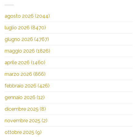
agosto 2026
(2044)
luglio 2026
(8470)
giugno 2026
(4767)
maggio 2026
(1826)
aprile 2026
(1460)
marzo 2026
(866)
febbraio 2026
(426)
gennaio 2026
(12)
dicembre 2025
(8)
novembre 2025
(2)
ottobre 2025
(9)