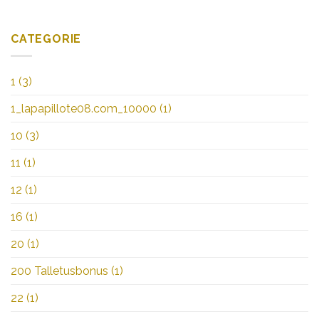
CATEGORIE
1
(3)
1_lapapillote08.com_10000
(1)
10
(3)
11
(1)
12
(1)
16
(1)
20
(1)
200 Talletusbonus
(1)
22
(1)