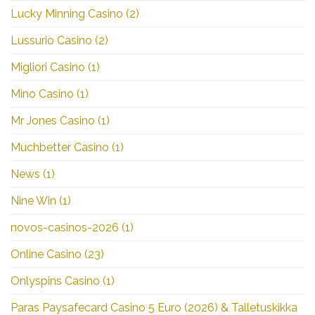
Lucky Minning Casino
(2)
Lussurio Casino
(2)
Migliori Casino
(1)
Mino Casino
(1)
Mr Jones Casino
(1)
Muchbetter Casino
(1)
News
(1)
Nine Win
(1)
novos-casinos-2026
(1)
Online Casino
(23)
Onlyspins Casino
(1)
Paras Paysafecard Casino 5 Euro (2026) & Talletuskikka