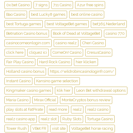
with
low
0x.bet Casino
7 signs
711 Casino
Azur free spins
offering
transaction
generous
will
Bao Casino
best Lucky8 games
best online casino
progressive
cost
jackpots
best Tortuga games
best VoltageBet games
bet365 Nederland
you
Betnation Casino bonus
Book of Dead at VoltageBet
casino 770
casinocomeonlogin.com
casino realz
Cheri Casino
click here
cliquez ici
ComeOn! Casino
CresusCasino
Fair Play Casino
Hard Rock Casino
hier klicken
Holland casino bonus
https://wildrobincasinologinfr.com/
Instant Casino
Kansino game selection
Kingmaker casino games
klik hier
Leon Bet withdrawal options
Maria Casino
Mirax Official
MonteCryptos bonus review
play slots at FatPirate
read more
realz
realz casino
realz casino app
realz slot
Ruby Slots
Tortuga Casino
Tower Rush
VBet FR
visit site
VoltageBet horse racing