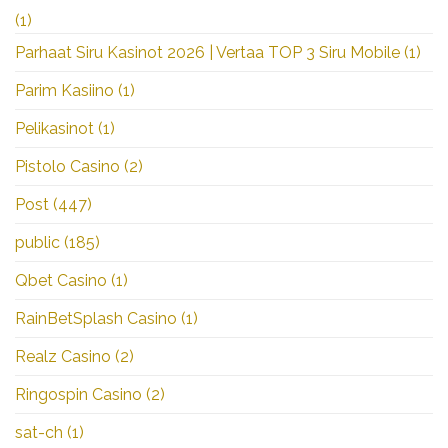
(1)
Parhaat Siru Kasinot 2026 | Vertaa TOP 3 Siru Mobile
(1)
Parim Kasiino
(1)
Pelikasinot
(1)
Pistolo Casino
(2)
Post
(447)
public
(185)
Qbet Casino
(1)
RainBetSplash Casino
(1)
Realz Casino
(2)
Ringospin Casino
(2)
sat-ch
(1)