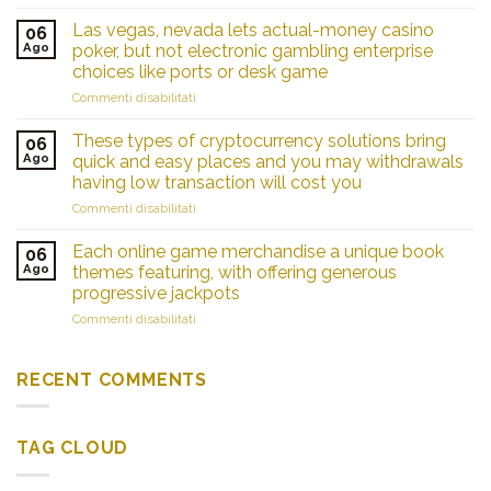
The
at
fresh
the
Las vegas, nevada lets actual-money casino
06
sweeps
personal
Ago
poker, but not electronic gambling enterprise
gambling
casinos
choices like ports or desk game
enterprise
could
su
Commenti disabilitati
deals
be
Las
with
the
vegas,
names
daily
These types of cryptocurrency solutions bring
06
nevada
particularly
login
Ago
quick and easy places and you may withdrawals
lets
3Oaks
perks
having low transaction will cost you
actual-
Betting,
to
su
Commenti disabilitati
money
BetSoft,
own
These
casino
KA
continued
types
poker,
Betting,
gameplay
Each online game merchandise a unique book
06
of
but
and
Ago
themes featuring, with offering generous
cryptocurrency
not
you
progressive jackpots
solutions
electronic
will
su
Commenti disabilitati
bring
gambling
Playson
Each
quick
enterprise
online
and
choices
game
easy
like
RECENT COMMENTS
merchandise
places
ports
a
and
or
unique
you
desk
TAG CLOUD
book
may
game
themes
withdrawals
featuring,
having