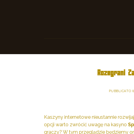
Skip
to
content
Rozegrani Z
PUBBLICATO 
Kaszyny internetowe nieustannie rozwija
opcji warto zwrócić uwagę na kasyno
Sp
graczy? W tym przeglądzie będziemy o