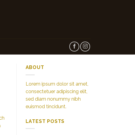
ABOUT
Lorem ipsum dolor sit amet,
consectetuer adipiscing elit,
sed diam nonummy nibh
euismod tincidunt.
ch
LATEST POSTS
a