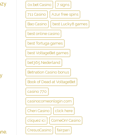
azy
0x.bet Casino
7 signs
711 Casino
Azur free spins
Bao Casino
best Lucky8 games
best online casino
best Tortuga games
best VoltageBet games
bet365 Nederland
Betnation Casino bonus
y
Book of Dead at VoltageBet
casino 770
casinocomeonlogin.com
Cheri Casino
click here
cliquez ici
ComeOn! Casino
CresusCasino
fairpari
ane.