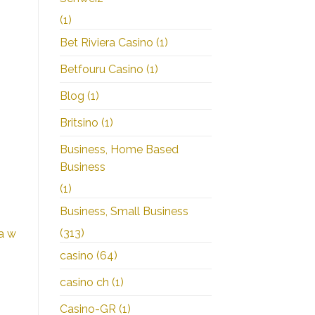
(1)
Bet Riviera Casino
(1)
Betfouru Casino
(1)
Blog
(1)
Britsino
(1)
Business, Home Based
Business
(1)
Business, Small Business
(313)
na w
casino
(64)
casino ch
(1)
Casino-GR
(1)