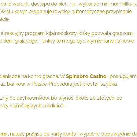
łnić warunki dostępu do nich, np., wykonać minimum kilka r
ielu kasyn proponuje również automatyczne przypisanie
acie.
 atrakcyjny program lojalnościowy, który pozwala graczom
pniem grającego. Punkty te mogą być wymieniane na nowe
pieniądze na konto gracza. W
Spinsbro Casino
, posługujem
oraz banków w Polsce. Procedura jest prosta i szybka.
y do użytkowników, bo wynosi około 20 złotych, co
aczy najmniejszych środkami.
ino
, należy przejść do karty konta i wypełnić odpowiednie d