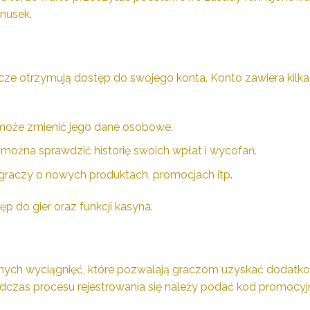
nusek.
racze otrzymują dostęp do swojego konta. Konto zawiera kilka
z może zmienić jego dane osobowe.
 można sprawdzić historię swoich wpłat i wycofań.
e graczy o nowych produktach, promocjach itp.
do gier oraz funkcji kasyna.
cyjnych wyciągnięć, które pozwalają graczom uzyskać dodatk
odczas procesu rejestrowania się należy podać kod promocyj