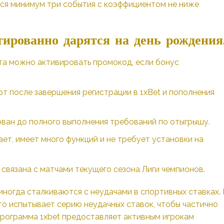
тся минимум три события с коэффициентом не ниже
тированно дарятся на день рождения
та можно активировать промокод, если бонус
рт после завершения регистрации в 1xBet и пополнения
ван до полного выполнения требований по отыгрышу.
т, имеет много функций и не требует установки на
связана с матчами текущего сезона Лиги чемпионов.
ногда сталкиваются с неудачами в спортивных ставках. 
кто испытывает серию неудачных ставок, чтобы частично
программа 1xbet предоставляет активным игрокам