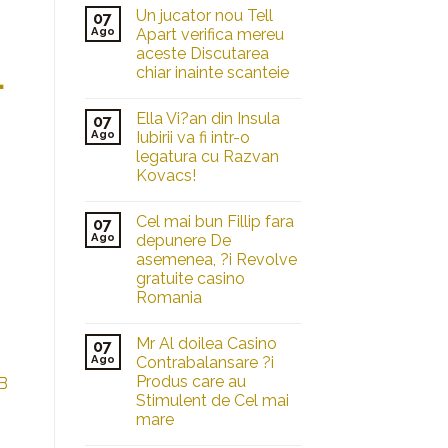
Un jucator nou Tell
07
Ago
Apart verifica mereu
aceste Discutarea
chiar inainte scanteie
.
Ella Vi?an din Insula
07
Ago
Iubirii va fi intr-o
legatura cu Razvan
Kovacs!
Cel mai bun Fillip fara
07
Ago
depunere De
asemenea, ?i Revolve
gratuite casino
Romania
Mr Al doilea Casino
07
Ago
Contrabalansare ?i
Produs care au
В
Stimulent de Cel mai
mare