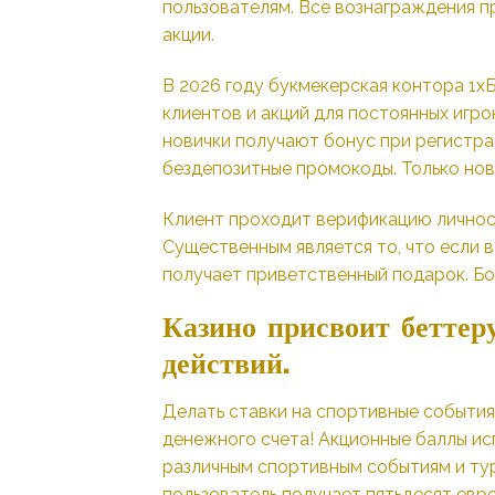
пользователям. Все вознаграждения п
акции.
В 2026 году букмекерская контора 1х
клиентов и акций для постоянных игро
новички получают бонус при регистра
бездепозитные промокоды. Только новы