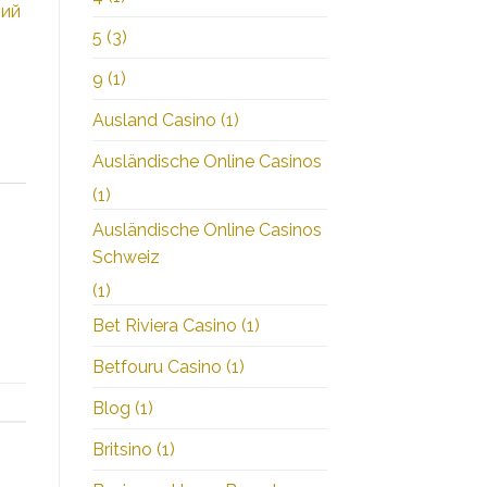
5
(3)
9
(1)
Ausland Casino
(1)
го,
Ausländische Online Casinos
(1)
Ausländische Online Casinos
Schweiz
в
(1)
Bet Riviera Casino
(1)
 за
Betfouru Casino
(1)
Blog
(1)
тий
Britsino
(1)