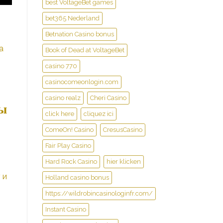
best VoltageBet games
bet365 Nederland
Betnation Casino bonus
а
Book of Dead at VoltageBet
casino 770
casinocomeonlogin.com
casino realz
Cheri Casino
вы
click here
cliquez ici
ComeOn! Casino
CresusCasino
Fair Play Casino
Hard Rock Casino
hier klicken
 и
Holland casino bonus
https://wildrobincasinologinfr.com/
Instant Casino