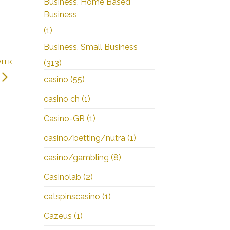
Business, Home Based
Business
(1)
Business, Small Business
(313)
casino
(55)
casino ch
(1)
Casino-GR
(1)
casino/betting/nutra
(1)
casino/gambling
(8)
Casinolab
(2)
catspinscasino
(1)
Cazeus
(1)