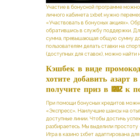
Участие в бонусной программе можно 
личного кабинета 1xbet нужно переме
«Участвовать в бонусных акциях». Об
обратившись в службу поддержки. Дл
сумма, превышающая общую сумму до
пользователям делать ставки на спорт
(доступных для ставок), можно найти 
Кэшбек в виде промокод
хотите добавить азарт 
получите приз в 120% к п
При помощи бонусных кредитов можно 
«Экспресс». Наилучшие шансы на отыг
доступные линии. Чтобы достичь успе
разбираетесь. Мы выделили простоту 
Игра в казино 1хбет адаптирована для