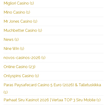
Migliori Casino
(1)
Mino Casino
(1)
Mr Jones Casino
(1)
Muchbetter Casino
(1)
News
(1)
Nine Win
(1)
novos-casinos-2026
(1)
Online Casino
(23)
Onlyspins Casino
(1)
Paras Paysafecard Casino 5 Euro (2026) & Talletuskikka
(1)
Parhaat Siru Kasinot 2026 | Vertaa TOP 3 Siru Mobile
(1)