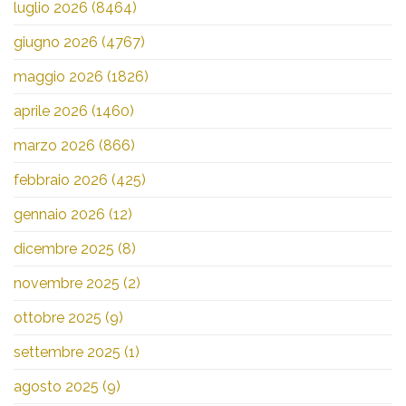
luglio 2026
(8464)
giugno 2026
(4767)
maggio 2026
(1826)
aprile 2026
(1460)
marzo 2026
(866)
febbraio 2026
(425)
gennaio 2026
(12)
dicembre 2025
(8)
novembre 2025
(2)
ottobre 2025
(9)
settembre 2025
(1)
agosto 2025
(9)