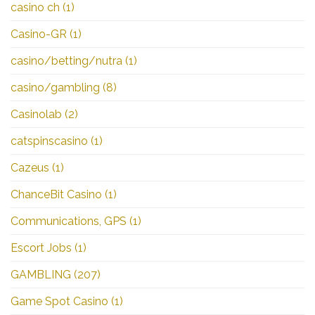
casino ch
(1)
Casino-GR
(1)
casino/betting/nutra
(1)
casino/gambling
(8)
Casinolab
(2)
catspinscasino
(1)
Cazeus
(1)
ChanceBit Casino
(1)
Communications, GPS
(1)
Escort Jobs
(1)
GAMBLING
(207)
Game Spot Casino
(1)