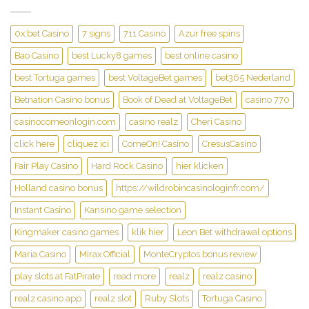
0x.bet Casino
7 signs
711 Casino
Azur free spins
Bao Casino
best Lucky8 games
best online casino
best Tortuga games
best VoltageBet games
bet365 Nederland
Betnation Casino bonus
Book of Dead at VoltageBet
casino 770
casinocomeonlogin.com
casino realz
Cheri Casino
click here
cliquez ici
ComeOn! Casino
CresusCasino
Fair Play Casino
Hard Rock Casino
hier klicken
Holland casino bonus
https://wildrobincasinologinfr.com/
Instant Casino
Kansino game selection
Kingmaker casino games
klik hier
Leon Bet withdrawal options
Maria Casino
Mirax Official
MonteCryptos bonus review
play slots at FatPirate
read more
realz
realz casino
realz casino app
realz slot
Ruby Slots
Tortuga Casino