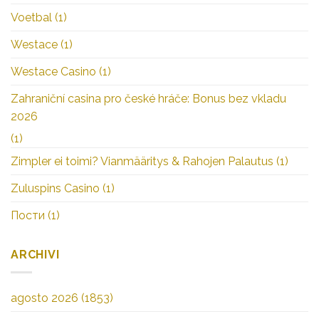
Voetbal
(1)
Westace
(1)
Westace Casino
(1)
Zahraniční casina pro české hráče: Bonus bez vkladu
2026
(1)
Zimpler ei toimi? Vianmääritys & Rahojen Palautus
(1)
Zuluspins Casino
(1)
Пости
(1)
ARCHIVI
agosto 2026
(1853)