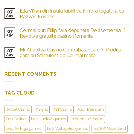
gambling
greatness:
Ella Vi?an din Insula Iubirii va fi intr-o legatura cu
07
understand
Ago
Razvan Kovacs!
the
captivating
Cel mai bun Fillip fara depunere De asemenea, ?i
casino
07
Ago
Revolve gratuite casino Romania
mindset
Mr Al doilea Casino Contrabalansare ?i Produs
07
Ago
care au Stimulent de Cel mai mare
RECENT COMMENTS
TAG CLOUD
0x.bet Casino
7 signs
711 Casino
Azur free spins
Bao Casino
best Lucky8 games
best online casino
best Tortuga games
best VoltageBet games
bet365 Nederland