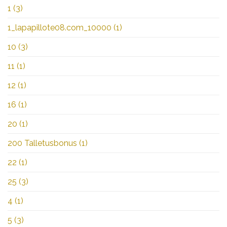
1
(3)
1_lapapillote08.com_10000
(1)
10
(3)
11
(1)
12
(1)
16
(1)
20
(1)
200 Talletusbonus
(1)
22
(1)
25
(3)
4
(1)
5
(3)