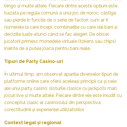
bingo și multe altele. Fiecare dintre aceste opțiuni este
bazată pe regula comună a unui joc de noroc: câstiga
sau pierde în funcție de o serie de factori, cum ar fi
numerele la care începi, combinațiile cu care dai bani și
deciziile luate atunci când se fac alegeri. De obicei,
jucătorii primesc monedele virtuale (tokens sau chips)
înainte de a putea joaca pentru bani reale.
Tipuri de Party Casino-uri
În ultimul timp, am observat apariția diverselor tipuri de
platforme online care oferă aceleași principii ca și cele
ale unui party casino: sloturile clasice cu jackpots mari,
jocuri live și multe altele. Fiecare dintre ele este înrudit cu
conceptul clasic al casinosului din perspectiva
corectitudinii și experienței utilizatorilor.
Context legal și regional