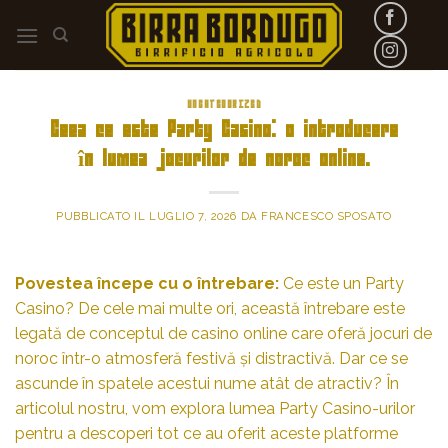
Skip
to
content
UNCATEGORIZED
Ceea ce este Party Casino: o introducere
în lumea jocurilor de noroc online.
PUBBLICATO IL
LUGLIO 7, 2026
DA
FRANCESCO SPOSATO
Povestea începe cu o întrebare:
Ce este un Party
Casino? De cele mai multe ori, această întrebare este
legată de conceptul de casino online care oferă jocuri de
noroc într-o atmosferă festivă și distractivă. Dar ce se
ascunde în spatele acestui nume atât de atractiv? În
articolul nostru, vom explora lumea Party Casino-urilor
pentru a descoperi tot ce au oferit aceste platforme