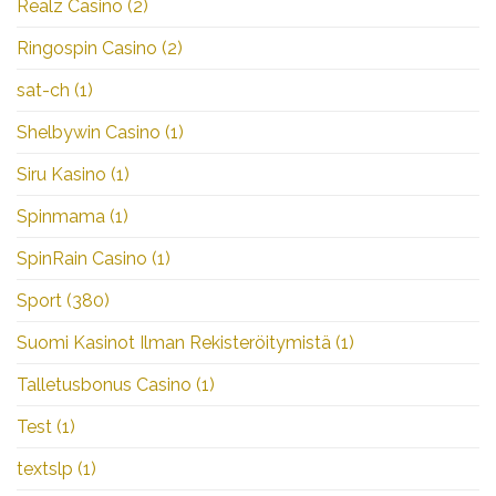
Realz Casino
(2)
Ringospin Casino
(2)
sat-ch
(1)
Shelbywin Casino
(1)
Siru Kasino
(1)
Spinmama
(1)
SpinRain Casino
(1)
Sport
(380)
Suomi Kasinot Ilman Rekisteröitymistä
(1)
Talletusbonus Casino
(1)
Test
(1)
textslp
(1)