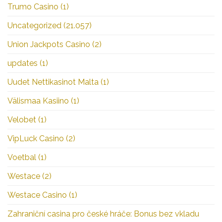
Trumo Casino
(1)
Uncategorized
(21.057)
Union Jackpots Casino
(2)
updates
(1)
Uudet Nettikasinot Malta
(1)
Välismaa Kasiino
(1)
Velobet
(1)
VipLuck Casino
(2)
Voetbal
(1)
Westace
(2)
Westace Casino
(1)
Zahraniční casina pro české hráče: Bonus bez vkladu