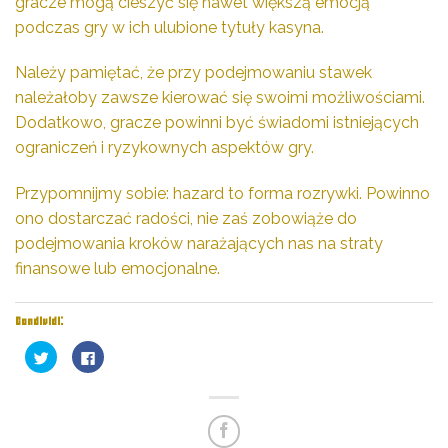
gracze mogą cieszyć się nawet większą emocją
podczas gry w ich ulubione tytuły kasyna.
Należy pamiętać, że przy podejmowaniu stawek
należałoby zawsze kierować się swoimi możliwościami.
Dodatkowo, gracze powinni być świadomi istniejących
ograniczeń i ryzykownych aspektów gry.
Przypomnijmy sobie: hazard to forma rozrywki. Powinno
ono dostarczać radości, nie zaś zobowiąże do
podejmowania kroków narażających nas na straty
finansowe lub emocjonalne.
Condividi:
Fai
Fai
clic
clic
qui
per
per
condividere
condividere
su
su
Facebook
Twitter
(Si
(Si
apre