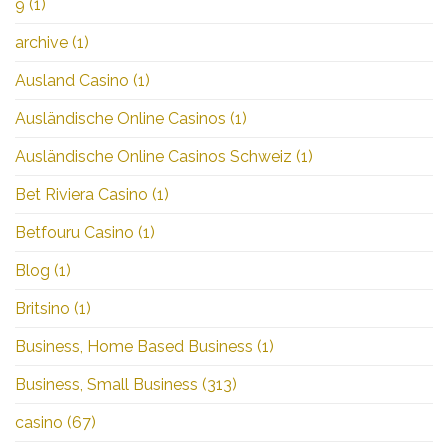
9
(1)
archive
(1)
Ausland Casino
(1)
Ausländische Online Casinos
(1)
Ausländische Online Casinos Schweiz
(1)
Bet Riviera Casino
(1)
Betfouru Casino
(1)
Blog
(1)
Britsino
(1)
Business, Home Based Business
(1)
Business, Small Business
(313)
casino
(67)