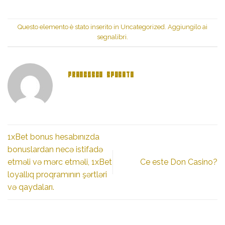
apre
in
in
una
una
nuova
nuova
finestra)
finestra)
Questo elemento è stato inserito in
Uncategorized
. Aggiungilo ai
segnalibri
.
FRANCESCO SPOSATO
1xBet bonus hesabınızda
bonuslardan necə istifadə
etməli və mərc etməli, 1xBet
Ce este Don Casino?
loyallıq proqramının şərtləri
və qaydaları.