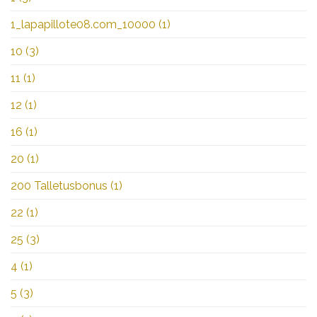
1_lapapillote08.com_10000
(1)
10
(3)
11
(1)
12
(1)
16
(1)
20
(1)
200 Talletusbonus
(1)
22
(1)
25
(3)
4
(1)
5
(3)