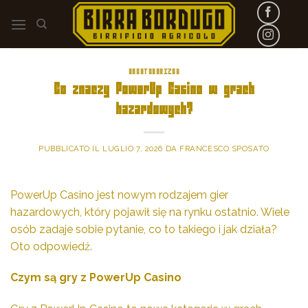
Skip
to
content
UNCATEGORIZED
Co znaczy PowerUp Casino w grach
hazardowych?
PUBBLICATO IL
LUGLIO 7, 2026
DA
FRANCESCO SPOSATO
PowerUp Casino jest nowym rodzajem gier
hazardowych, który pojawił się na rynku ostatnio. Wiele
osób zadaje sobie pytanie, co to takiego i jak działa?
Oto odpowiedź.
Czym są gry z PowerUp Casino