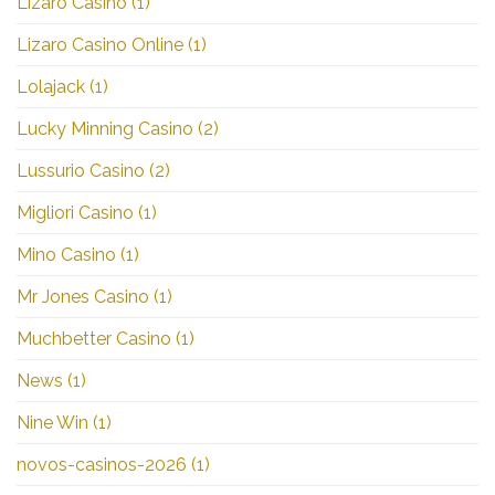
Lizaro Casino
(1)
Lizaro Casino Online
(1)
Lolajack
(1)
Lucky Minning Casino
(2)
Lussurio Casino
(2)
Migliori Casino
(1)
Mino Casino
(1)
Mr Jones Casino
(1)
Muchbetter Casino
(1)
News
(1)
Nine Win
(1)
novos-casinos-2026
(1)