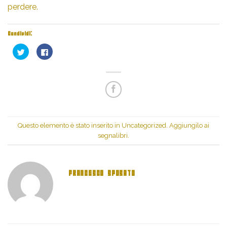
perdere.
Condividi:
Fai
Fai
clic
clic
qui
per
per
condividere
condividere
su
su
Facebook
Twitter
(Si
(Si
apre
apre
in
in
una
una
nuova
nuova
finestra)
finestra)
Questo elemento è stato inserito in
Uncategorized
. Aggiungilo ai
segnalibri
.
FRANCESCO SPOSATO