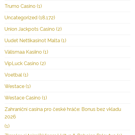
Trumo Casino
(1)
Uncategorized
(18.172)
Union Jackpots Casino
(2)
Uudet Nettikasinot Malta
(1)
Välismaa Kasiino
(1)
VipLuck Casino
(2)
Voetbal
(1)
Westace
(1)
Westace Casino
(1)
Zahraniční casina pro české hráče: Bonus bez vkladu
2026
(1)