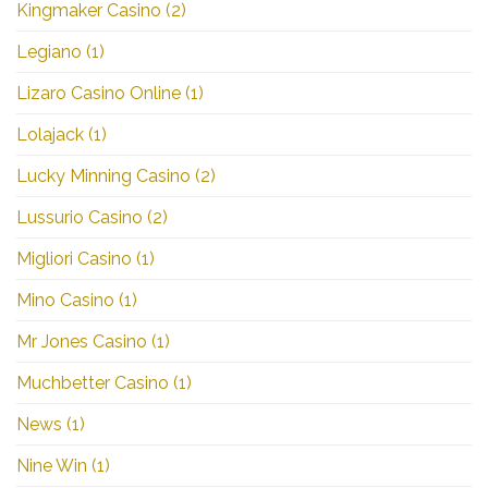
Kingmaker Casino
(2)
Legiano
(1)
Lizaro Casino Online
(1)
Lolajack
(1)
Lucky Minning Casino
(2)
Lussurio Casino
(2)
Migliori Casino
(1)
Mino Casino
(1)
Mr Jones Casino
(1)
Muchbetter Casino
(1)
News
(1)
Nine Win
(1)