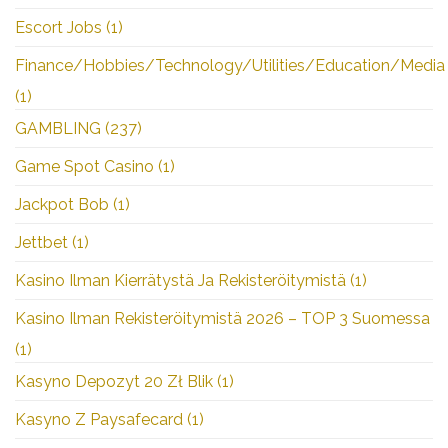
Escort Jobs
(1)
Finance/Hobbies/Technology/Utilities/Education/Media
(1)
GAMBLING
(237)
Game Spot Casino
(1)
Jackpot Bob
(1)
Jettbet
(1)
Kasino Ilman Kierrätystä Ja Rekisteröitymistä
(1)
Kasino Ilman Rekisteröitymistä 2026 – TOP 3 Suomessa
(1)
Kasyno Depozyt 20 Zł Blik
(1)
Kasyno Z Paysafecard
(1)