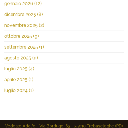
gennaio 2026
(12)
dicembre 2025
(8)
novembre 2025
(2)
ottobre 2025
(9)
settembre 2025
(1)
agosto 2025
(9)
luglio 2025
(4)
aprile 2025
(1)
luglio 2024
(1)
Vedoato Adolfo - Via Bordugo, 63 - 35010 Trebaseleghe (PD)