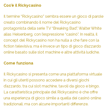
Cos’è il Rickycasino
Il termine “Rickycasino” sembra essere un gioco di parole
creato combinando il nome del
Rickycasino
protagonista della serie TV “Breaking Bad”, Walter White
alias Heisenberg, con l’espressione “casinò”. In realtà, il
concept del Rickycasino non ha nulla a che fare con la
fiction televisiva, ma è invece un tipo di gioco d’azzardo
online basato sulle slot machine e altre attività ludiche.
Come funziona
Il Rickycasino si presenta come una piattaforma virtuale
in cui gli utenti possono accedere a diversi giochi
d’azzardo, tra cui slot machine, tavoli da gioco e bingo.
La caratteristica principale del Rickycasino è che offre
una esperienza di gioco simile a quella dei casinò online
tradizionali, ma con alcune importanti differenze.