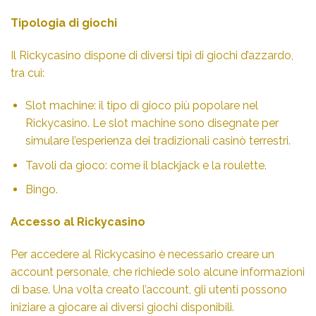
Tipologia di giochi
Il Rickycasino dispone di diversi tipi di giochi d’azzardo,
tra cui:
Slot machine: il tipo di gioco più popolare nel
Rickycasino. Le slot machine sono disegnate per
simulare l’esperienza dei tradizionali casinò terrestri.
Tavoli da gioco: come il blackjack e la roulette.
Bingo.
Accesso al Rickycasino
Per accedere al Rickycasino è necessario creare un
account personale, che richiede solo alcune informazioni
di base. Una volta creato l’account, gli utenti possono
iniziare a giocare ai diversi giochi disponibili.