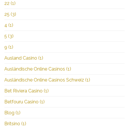
22
(1)
25
(3)
4
(1)
5
(3)
9
(1)
Ausland Casino
(1)
Ausländische Online Casinos
(1)
Ausländische Online Casinos Schweiz
(1)
Bet Riviera Casino
(1)
Betfouru Casino
(1)
Blog
(1)
Britsino
(1)