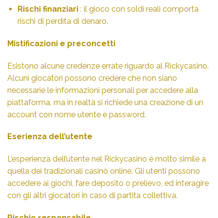
Rischi finanziari
: il gioco con soldi reali comporta
rischi di perdita di denaro.
Mistificazioni e preconcetti
Esistono alcune credenze errate riguardo al Rickycasino.
Alcuni giocatori possono credere che non siano
necessarie le informazioni personali per accedere alla
piattaforma, ma in realtà si richiede una creazione di un
account con nome utente e password.
Eserienza dell’utente
L’esperienza dell’utente nel Rickycasino è molto simile a
quella dei tradizionali casinò online. Gli utenti possono
accedere ai giochi, fare deposito o prelievo, ed interagire
con gli altri giocatori in caso di partita collettiva.
Rischio responsabile