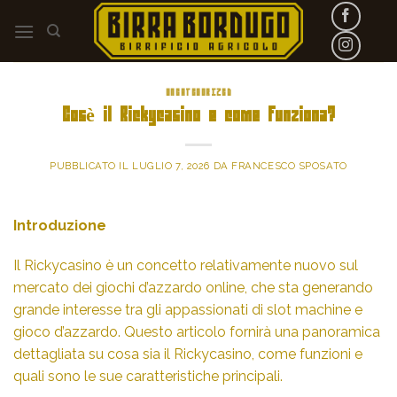
Skip
to
content
UNCATEGORIZED
Cosè il Rickycasino e come funziona?
PUBBLICATO IL
LUGLIO 7, 2026
DA
FRANCESCO SPOSATO
Introduzione
Il Rickycasino è un concetto relativamente nuovo sul
mercato dei giochi d’azzardo online, che sta generando
grande interesse tra gli appassionati di slot machine e
gioco d’azzardo. Questo articolo fornirà una panoramica
dettagliata su cosa sia il Rickycasino, come funzioni e
quali sono le sue caratteristiche principali.