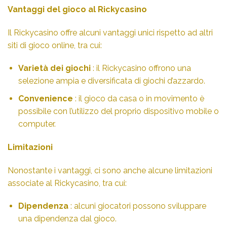
Vantaggi del gioco al Rickycasino
Il Rickycasino offre alcuni vantaggi unici rispetto ad altri
siti di gioco online, tra cui:
Varietà dei giochi
: il Rickycasino offrono una
selezione ampia e diversificata di giochi d’azzardo.
Convenience
: il gioco da casa o in movimento è
possibile con l’utilizzo del proprio dispositivo mobile o
computer.
Limitazioni
Nonostante i vantaggi, ci sono anche alcune limitazioni
associate al Rickycasino, tra cui:
Dipendenza
: alcuni giocatori possono sviluppare
una dipendenza dal gioco.