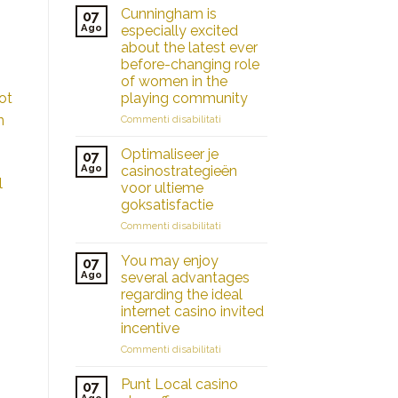
Cunningham is
07
Ago
especially excited
about the latest ever
before-changing role
of women in the
ot
playing community
n
su
Commenti disabilitati
Cunningham
is
Optimaliseer je
07
especially
Ago
casinostrategieën
excited
l
voor ultieme
about
goksatisfactie
.
the
latest
su
Commenti disabilitati
ever
Optimaliseer
before-
je
You may enjoy
07
changing
casinostrategieën
Ago
several advantages
role
voor
regarding the ideal
of
ultieme
internet casino invited
women
goksatisfactie
incentive
in
the
su
Commenti disabilitati
playing
You
community
may
Punt Local casino
07
enjoy