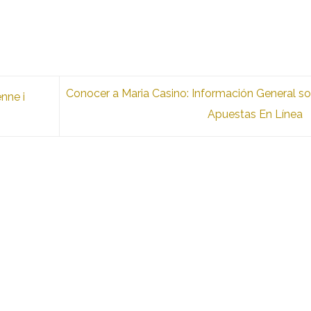
Conocer a Maria Casino: Información General s
nne i
Apuestas En Línea