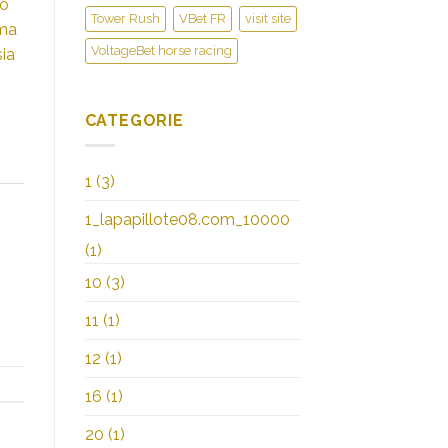
do
Tower Rush
VBet FR
visit site
rma
VoltageBet horse racing
sia
CATEGORIE
1
(3)
1_lapapillote08.com_10000
(1)
10
(3)
11
(1)
12
(1)
16
(1)
20
(1)