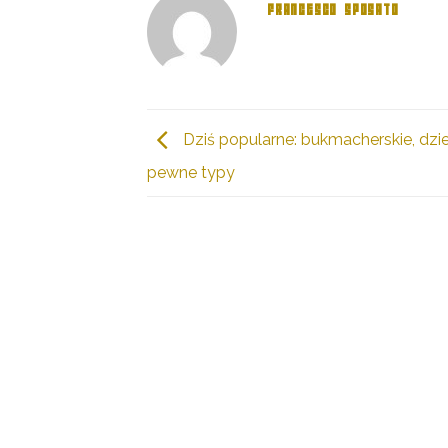
FRANCESCO SPOSATO
Dziś popularne: bukmacherskie, dzie
pewne typy