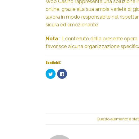
Woo Casino rappresenta una soluzione inn
online, grazie alla sua ampia varietà di g
lavora in modo responsabile nel rispettare
sicura ed emozionante.
Nota
: Il contenuto della presente oper
favorisce alcuna organizzazione specific
Condividi:
Fai
Fai
clic
clic
qui
per
per
condividere
condividere
su
su
Facebook
Twitter
(Si
(Si
apre
apre
in
in
una
una
nuova
nuova
finestra)
finestra)
Questo elemento è stato