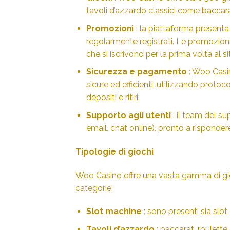
tavoli d’azzardo classici come baccarat
Promozioni
: la piattaforma presenta
regolarmente registrati. Le promozioni
che si iscrivono per la prima volta al si
Sicurezza e pagamento
: Woo Casi
sicure ed efficienti, utilizzando protoco
depositi e ritiri.
Supporto agli utenti
: il team del s
email, chat online), pronto a rispondere 
Tipologie di giochi
Woo Casino offre una vasta gamma di gio
categorie:
Slot machine
: sono presenti sia slot 
Tavoli d’azzardo
: baccarat, roulette