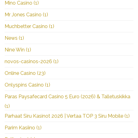
Mino Casino
(1)
Mr Jones Casino
(1)
Muchbetter Casino
(1)
News
(1)
Nine Win
(1)
novos-casinos-2026
(1)
Online Casino
(23)
Onlyspins Casino
(1)
Paras Paysafecard Casino 5 Euro (2026) & Talletuskikka
(1)
Parhaat Siru Kasinot 2026 | Vertaa TOP 3 Siru Mobile
(1)
Parim Kasiino
(1)