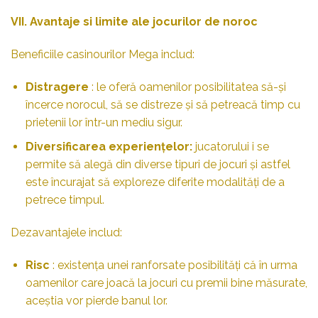
VII. Avantaje si limite ale jocurilor de noroc
Beneficiile casinourilor Mega includ:
Distragere
: le oferă oamenilor posibilitatea să-și
încerce norocul, să se distreze și să petreacă timp cu
prietenii lor într-un mediu sigur.
Diversificarea experiențelor:
jucatorului i se
permite să alegă din diverse tipuri de jocuri și astfel
este încurajat să exploreze diferite modalități de a
petrece timpul.
Dezavantajele includ:
Risc
: existența unei ranforsate posibilități că în urma
oamenilor care joacă la jocuri cu premii bine măsurate,
aceștia vor pierde banul lor.