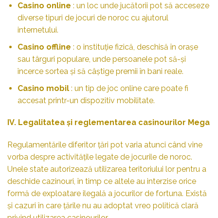
Casino online
: un loc unde jucătorii pot să acceseze
diverse tipuri de jocuri de noroc cu ajutorul
internetului.
Casino offline
: o instituție fizică, deschisă în orașe
sau târguri populare, unde persoanele pot să-și
încerce sortea și să câștige premii în bani reale.
Casino mobil
: un tip de joc online care poate fi
accesat printr-un dispozitiv mobilitate.
IV. Legalitatea și reglementarea casinourilor Mega
Regulamentările diferitor țări pot varia atunci când vine
vorba despre activitățile legate de jocurile de noroc.
Unele state autorizează utilizarea teritoriului lor pentru a
deschide cazinouri, în timp ce altele au interzise orice
formă de exploatare ilegală a jocurilor de fortuna. Există
și cazuri în care țările nu au adoptat vreo politică clară
privind utilizarea casinourilor.