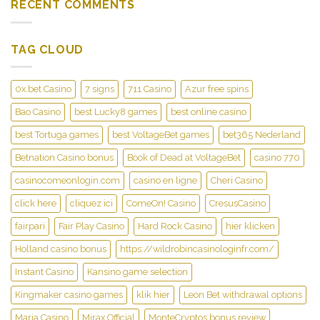
remaining
provides,
RECENT COMMENTS
an
and
almost
you
vision
may
TAG CLOUD
to
professional
the
expertise!
people
betting
0x.bet Casino
7 signs
711 Casino
Azur free spins
requirements
that
Bao Casino
best Lucky8 games
best online casino
is
included
best Tortuga games
best VoltageBet games
bet365 Nederland
with
Betnation Casino bonus
Book of Dead at VoltageBet
casino 770
their
incentive
casinocomeonlogin.com
casino en ligne
Cheri Casino
click here
cliquez ici
ComeOn! Casino
CresusCasino
fairpari
Fair Play Casino
Hard Rock Casino
hier klicken
Holland casino bonus
https://wildrobincasinologinfr.com/
Instant Casino
Kansino game selection
Kingmaker casino games
klik hier
Leon Bet withdrawal options
Maria Casino
Mirax Official
MonteCryptos bonus review