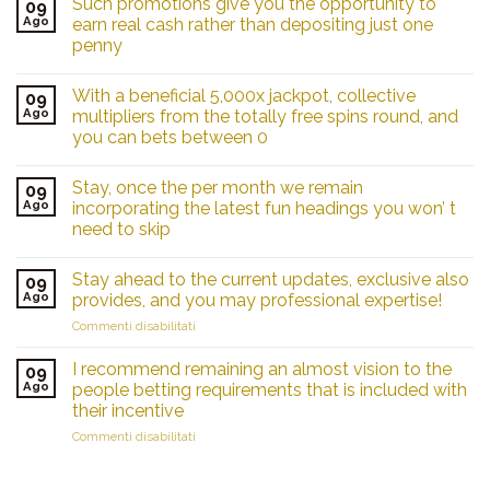
Such promotions give you the opportunity to
09
Ago
earn real cash rather than depositing just one
penny
With a beneficial 5,000x jackpot, collective
09
Ago
multipliers from the totally free spins round, and
you can bets between 0
Stay, once the per month we remain
09
Ago
incorporating the latest fun headings you won’ t
need to skip
Stay ahead to the current updates, exclusive also
09
Ago
provides, and you may professional expertise!
su
Commenti disabilitati
Stay
ahead
I recommend remaining an almost vision to the
09
to
Ago
people betting requirements that is included with
the
their incentive
current
su
Commenti disabilitati
updates,
I
exclusive
recommend
also