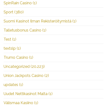
SpinRain Casino
(1)
Sport
(380)
Suomi Kasinot Ilman Rekisteröitymistä
(1)
Talletusbonus Casino
(1)
Test
(1)
textslp
(1)
Trumo Casino
(1)
Uncategorized
(20.223)
Union Jackpots Casino
(2)
updates
(1)
Uudet Nettikasinot Malta
(1)
Välismaa Kasiino
(1)