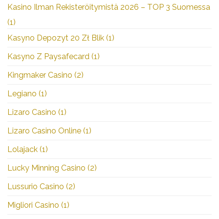
Kasino Ilman Rekisteröitymistä 2026 – TOP 3 Suomessa
(1)
Kasyno Depozyt 20 Zł Blik
(1)
Kasyno Z Paysafecard
(1)
Kingmaker Casino
(2)
Legiano
(1)
Lizaro Casino
(1)
Lizaro Casino Online
(1)
Lolajack
(1)
Lucky Minning Casino
(2)
Lussurio Casino
(2)
Migliori Casino
(1)