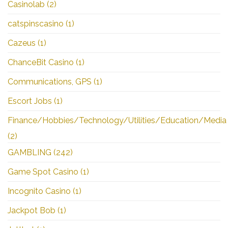
Casinolab
(2)
catspinscasino
(1)
Cazeus
(1)
ChanceBit Casino
(1)
Communications, GPS
(1)
Escort Jobs
(1)
Finance/Hobbies/Technology/Utilities/Education/Media
(2)
GAMBLING
(242)
Game Spot Casino
(1)
Incognito Casino
(1)
Jackpot Bob
(1)