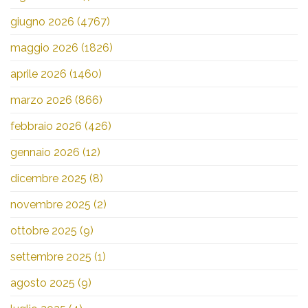
giugno 2026
(4767)
maggio 2026
(1826)
aprile 2026
(1460)
marzo 2026
(866)
febbraio 2026
(426)
gennaio 2026
(12)
dicembre 2025
(8)
novembre 2025
(2)
ottobre 2025
(9)
settembre 2025
(1)
agosto 2025
(9)