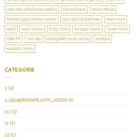
Leon Bet withdrawal options
Maria Casino
Mirax Official
MonteCryptos bonus review
play slots at FatPirate
read more
realz
realz casino
Ruby Slots
Tortuga Casino
Tower Rush
VBet FR
visit site
VoltageBet horse racing
westace
westace casino
CATEGORIE
1
(3)
1_lapapillote08.com_10000
(1)
10
(3)
11
(1)
12
(1)