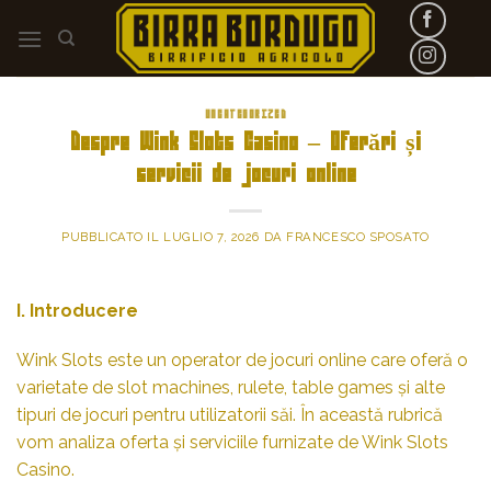
Skip
to
content
UNCATEGORIZED
Despre Wink Slots Casino – Oferări și
servicii de jocuri online
PUBBLICATO IL
LUGLIO 7, 2026
DA
FRANCESCO SPOSATO
I. Introducere
Wink Slots este un operator de jocuri online care oferă o
varietate de slot machines, rulete, table games și alte
tipuri de jocuri pentru utilizatorii săi. În această rubrică
vom analiza oferta și serviciile furnizate de Wink Slots
Casino.