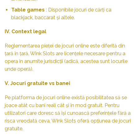
Table games
: Disponibile jocuri de cărți ca
blackjack, baccarat și altele.
IV. Context legal
Reglementarea pieței de jocuri online este diferită din
țară în țară. Wink Slots are licențele necesare pentru a
opera în anumite jurisdicții (adică, acestea sunt locurile
unde operă).
V. Jocuri gratuite vs banei
Pe platforma de jocuri online există posibilitatea să se
joace atât cu bani reali cât și în mod gratuit. Pentru
utilizatori care doresc să își cunoască preferințele fără a
risca vreodată ceva, Wink Slots oferă opțiunea de jocuri
gratuite.