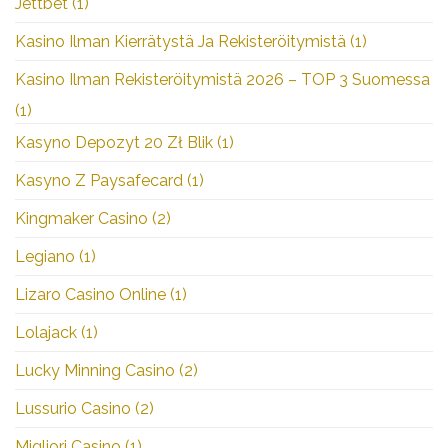
Jettbet
(1)
Kasino Ilman Kierrätystä Ja Rekisteröitymistä
(1)
Kasino Ilman Rekisteröitymistä 2026 – TOP 3 Suomessa
(1)
Kasyno Depozyt 20 Zł Blik
(1)
Kasyno Z Paysafecard
(1)
Kingmaker Casino
(2)
Legiano
(1)
Lizaro Casino Online
(1)
Lolajack
(1)
Lucky Minning Casino
(2)
Lussurio Casino
(2)
Migliori Casino
(1)