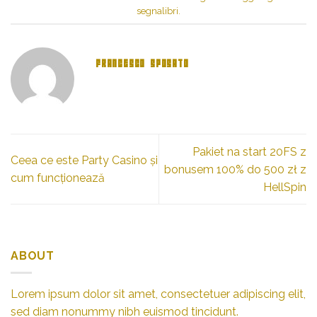
segnalibri
.
FRANCESCO SPOSATO
Pakiet na start 20FS z
Ceea ce este Party Casino și
bonusem 100% do 500 zł z
cum funcționează
HellSpin
ABOUT
Lorem ipsum dolor sit amet, consectetuer adipiscing elit,
sed diam nonummy nibh euismod tincidunt.